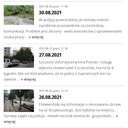
2021-08-30, godz. 11:49
30.08.2021
W audycji powróciliśmy do tematu niskich
zarobków pracowników szczecińskiej
komunikacji. Problem jest złożony - wielu kierowców z uprawnieniami
szuka pracy…
» więcej
2021-08-27, godz. 11:39
27.08.2021
Szczecin zlecił wycenę kina Pionier. Usługę
wykona Uniwersytet Szczeciński, ma na to 8
tygodni. Nie od dziś wiadomo, że to jedno z najstarszych kin na
świecie…
» więcej
2021-08-26, godz. 12:14
26.08.2021
Potwierdziły się informacje o okorowaniu drzew
na ul. Krzywoustego, dziś byliśmy na miejscu.
Sprawą zajęła się policja - mówił rzecznik miasta ds. gospodarki…
»
więcej