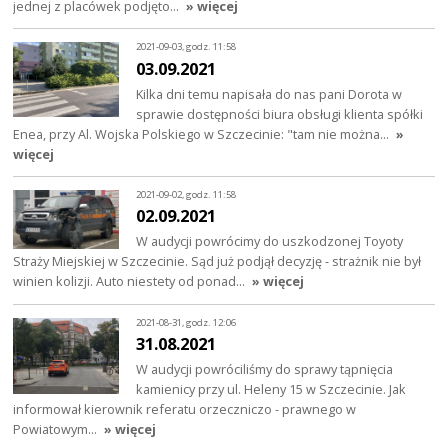
jednej z placówek podjęto…
» więcej
2021-09-03, godz. 11:58
03.09.2021
Kilka dni temu napisała do nas pani Dorota w
sprawie dostępności biura obsługi klienta spółki
Enea, przy Al. Wojska Polskiego w Szczecinie: "tam nie można…
»
więcej
2021-09-02, godz. 11:58
02.09.2021
W audycji powrócimy do uszkodzonej Toyoty
Straży Miejskiej w Szczecinie. Sąd już podjął decyzję - strażnik nie był
winien kolizji. Auto niestety od ponad…
» więcej
2021-08-31, godz. 12:06
31.08.2021
W audycji powróciliśmy do sprawy tąpnięcia
kamienicy przy ul. Heleny 15 w Szczecinie. Jak
informował kierownik referatu orzeczniczo - prawnego w
Powiatowym…
» więcej