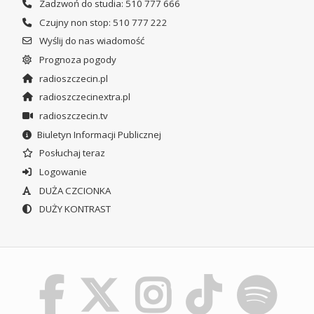
Zadzwoń do studia: 510 777 666
Czujny non stop: 510 777 222
Wyślij do nas wiadomość
Prognoza pogody
radioszczecin.pl
radioszczecinextra.pl
radioszczecin.tv
Biuletyn Informacji Publicznej
Posłuchaj teraz
Logowanie
DUŻA CZCIONKA
DUŻY KONTRAST