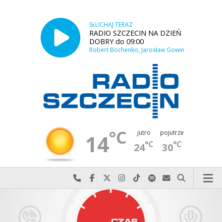
SŁUCHAJ TERAZ
RADIO SZCZECIN NA DZIEŃ
DOBRY do 09:00
Robert Bochenko, Jarosław Gowin
°C
jutro
pojutrze
14
°C
°C
24
30
Najlepiej po prostu do nas zadzwoń
Odwiedź nas na Facebook-u
Odwiedź nas na X
Odwiedź nas na Instagram-ie
Odwiedź nas na TikTok-u
Szukaj nas na Spotify
Wyślij do nas w
Szukaj