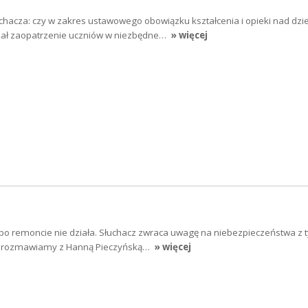
chacza: czy w zakres ustawowego obowiązku kształcenia i opieki nad dzi
ał zaopatrzenie uczniów w niezbędne…
» więcej
a po remoncie nie działa. Słuchacz zwraca uwagę na niebezpieczeństwa z 
t rozmawiamy z Hanną Pieczyńską…
» więcej