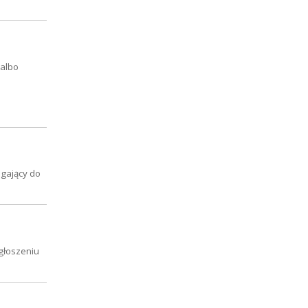
 albo
egający do
zgłoszeniu