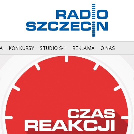
A
KONKURSY
STUDIO S-1
REKLAMA
O NAS