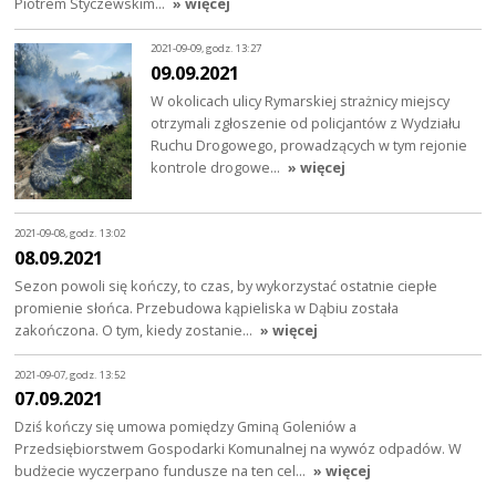
Piotrem Styczewskim…
» więcej
2021-09-09, godz. 13:27
09.09.2021
W okolicach ulicy Rymarskiej strażnicy miejscy
otrzymali zgłoszenie od policjantów z Wydziału
Ruchu Drogowego, prowadzących w tym rejonie
kontrole drogowe…
» więcej
2021-09-08, godz. 13:02
08.09.2021
Sezon powoli się kończy, to czas, by wykorzystać ostatnie ciepłe
promienie słońca. Przebudowa kąpieliska w Dąbiu została
zakończona. O tym, kiedy zostanie…
» więcej
2021-09-07, godz. 13:52
07.09.2021
Dziś kończy się umowa pomiędzy Gminą Goleniów a
Przedsiębiorstwem Gospodarki Komunalnej na wywóz odpadów. W
budżecie wyczerpano fundusze na ten cel…
» więcej