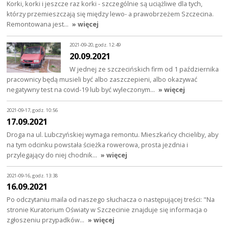
Korki, korki i jeszcze raz korki - szczególnie są uciążliwe dla tych,
którzy przemieszczają się między lewo- a prawobrzeżem Szczecina.
Remontowana jest…
» więcej
2021-09-20, godz. 12:49
20.09.2021
W jednej ze szczecińskich firm od 1 października
pracownicy będą musieli być albo zaszczepieni, albo okazywać
negatywny test na covid-19 lub być wyleczonym…
» więcej
2021-09-17, godz. 10:56
17.09.2021
Droga na ul. Lubczyńskiej wymaga remontu. Mieszkańcy chcieliby, aby
na tym odcinku powstała ścieżka rowerowa, prosta jezdnia i
przylegający do niej chodnik…
» więcej
2021-09-16, godz. 13:38
16.09.2021
Po odczytaniu maila od naszego słuchacza o następującej treści: "Na
stronie Kuratorium Oświaty w Szczecinie znajduje się informacja o
zgłoszeniu przypadków…
» więcej