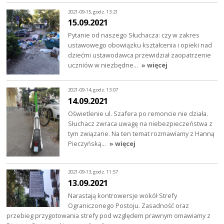
2021-09-15, godz. 13:21
15.09.2021
Pytanie od naszego Słuchacza: czy w zakres
ustawowego obowiązku kształcenia i opieki nad
dziećmi ustawodawca przewidział zaopatrzenie
uczniów w niezbędne…
» więcej
2021-09-14, godz. 13:07
14.09.2021
Oświetlenie ul. Szafera po remoncie nie działa.
Słuchacz zwraca uwagę na niebezpieczeństwa z
tym związane. Na ten temat rozmawiamy z Hanną
Pieczyńską…
» więcej
2021-09-13, godz. 11:57
13.09.2021
Narastają kontrowersje wokół Strefy
Ograniczonego Postoju. Zasadność oraz
przebieg przygotowania strefy pod względem prawnym omawiamy z