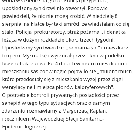
woda w łazience na górze. Policja przyjechała,
upośledzony syn drzwi nie otworzył. Panowie
powiedzieli, że nic nie mogą zrobić. W niedzielę 8
sierpnia, na klatce był taki smród, że wiedziałam co się
stało. Policja, prokuratorzy, straż pożarna... i denatka
leżąca w dużym rozkładzie około trzech tygodni.
Upośledzony syn twierdził, „że mama śpi" i mieszkał z
trupem. Mył matkę i wyrzucał przez okno w pudełku
białe robaki z ciała. Po 4 dniach w moim mieszkaniu i
mieszkaniu sąsiadów nagle pojawiło się „milion" much,
które przedostały się z mieszkania wyżej przez ciągi
wentylacyjne i miejsca pionów kaloryferowych".
O potrzebie kontroli prywatnych posiadłości przez
sanepid w tego typu sytuacjach oraz o samym
zdarzeniu rozmawiamy z Małgorzatą Kapłan,
rzecznikiem Wojewódzkiej Stacji Sanitarno-
Epidemiologicznej.