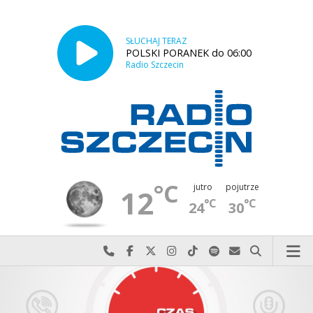
SŁUCHAJ TERAZ
POLSKI PORANEK do 06:00
Radio Szczecin
°C
jutro
pojutrze
12
°C
°C
24
30
Najlepiej po prostu do nas zadzwoń
Odwiedź nas na Facebook-u
Odwiedź nas na X
Odwiedź nas na Instagram-ie
Odwiedź nas na TikTok-u
Szukaj nas na Spotify
Wyślij do nas w
Szukaj