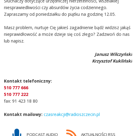
Słuchaczy dotyczące urzędniczej nierzetelności, wszelakiej
niesprawiedliwości czy absurdów życia codziennego.
Zapraszamy od poniedziałku do piątku na godzinę 12.05.
Masz problem, nurtuje Cię jakieś zagadnienie bądź widzisz jakąś
nieprawidłowość a może dzieje się coś złego? Zadzwoń do nas
lub napisz.
Janusz Wilczyński
Krzysztof Kukliński
Kontakt telefoniczny:
510 777 666
510 777 222
fax: 91 423 18 80
Kontakt mailowy:
czasreakcji@radioszczecin.pl
PODCAST AUDIO
AKTUALNOŚCI RSS