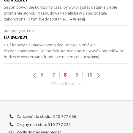
Sezon powoli się kończy, to czas, by wykorzystać ostatnie ciepłe
promienie słońca. Przebudowa kąpieliska w Dąbiu została
zakończona. O tym, kiedy zostanie…
» więcej
2021-09-07, godz. 13:52
07.09.2021
Dziś kończy się umowa pomiędzy Gminą Goleniów a
Przedsiębiorstwem Gospodarki Komunalnej na wywóz odpadów. W
budżecie wyczerpano fundusze na ten cel…
» więcej
6
7
8
9
10
252 na 26 stronach
Zadzwoń do studia: 510 777 666
Czujny non stop: 510 777 222
Wyślij do nas wiadomość