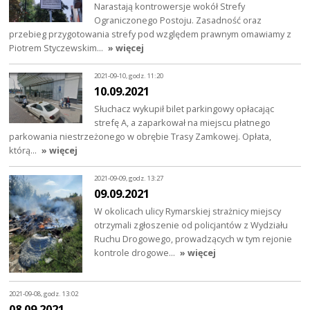
Narastają kontrowersje wokół Strefy
Ograniczonego Postoju. Zasadność oraz
przebieg przygotowania strefy pod względem prawnym omawiamy z
Piotrem Styczewskim…
» więcej
2021-09-10, godz. 11:20
10.09.2021
Słuchacz wykupił bilet parkingowy opłacając
strefę A, a zaparkował na miejscu płatnego
parkowania niestrzeżonego w obrębie Trasy Zamkowej. Opłata,
którą…
» więcej
2021-09-09, godz. 13:27
09.09.2021
W okolicach ulicy Rymarskiej strażnicy miejscy
otrzymali zgłoszenie od policjantów z Wydziału
Ruchu Drogowego, prowadzących w tym rejonie
kontrole drogowe…
» więcej
2021-09-08, godz. 13:02
08.09.2021