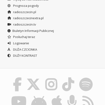
Prognoza pogody
radioszczecin.pl
radioszczecinextra.pl
radioszczecin.tv
Biuletyn Informacji Publicznej
Posłuchaj teraz
Logowanie
DUŻA CZCIONKA
DUŻY KONTRAST