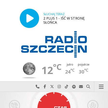
SŁUCHAJ TERAZ
2 PLUS 1 - IŚĆ W STRONĘ
SŁOŃCA
°C
jutro
pojutrze
12
°C
°C
24
30
Najlepiej po prostu do nas zadzwoń
Odwiedź nas na Facebook-u
Odwiedź nas na X
Odwiedź nas na Instagram-ie
Odwiedź nas na TikTok-u
Szukaj nas na Spotify
Wyślij do nas w
Szukaj