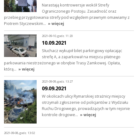
Narastają kontrowersje wokół Strefy
Ograniczonego Postoju. Zasadność oraz
przebieg przygotowania strefy pod względem prawnym omawiamy z
Piotrem Styczewskim…
» więcej
2021-09-10, godz. 11:20
10.09.2021
Słuchacz wykupił bilet parkingowy opłacając
strefę A, a zaparkował na miejscu płatnego
parkowania niestrzeżonego w obrębie Trasy Zamkowej. Opłata,
którą…
» więcej
2021-09-09, godz. 13:27
09.09.2021
W okolicach ulicy Rymarskiej strażnicy miejscy
otrzymali zgłoszenie od policjantów z Wydziału
Ruchu Drogowego, prowadzących w tym rejonie
kontrole drogowe…
» więcej
2021-09-08, godz. 13:02