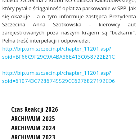
Miasta Szczecina z klubu KO Łukasza Kadłubowskiego,
który pytał o ściągalność opłat za parkowanie w SPP. Jak
się okazuje - a o tym informuje zastępca Prezydenta
Szczecina Anna Szotkowska - kierowcy aut
zarejestrowanych poza naszym krajem są "bezkarni".
Pełna treść interpelacji i odpowiedzi:
http://bip.um.szczecin.pl/chapter_11201.asp?
soid=BF66C9F29C9A4BA38E413C058722E21C
http://bip.um.szczecin.pl/chapter_11201.asp?
soid=610743C7286745529CC6276827192ED6
Czas Reakcji 2026
ARCHIWUM 2025
ARCHIWUM 2024
ARCHIWUM 2023