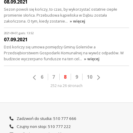
08.09.2021
Sezon powoli się kończy, to czas, by wykorzystać ostatnie ciepłe
promienie słońca. Przebudowa kąpieliska w Dąbiu została
zakończona. O tym, kiedy zostanie…
» więcej
2021-09-07, godz. 13:52
07.09.2021
Dziś kończy się umowa pomiędzy Gminą Goleniów a
Przedsiębiorstwem Gospodarki Komunalnej na wywóz odpadów. W
budżecie wyczerpano fundusze na ten cel…
» więcej
6
7
8
9
10
252 na 26 stronach
Zadzwoń do studia: 510 777 666
Czujny non stop: 510 777 222