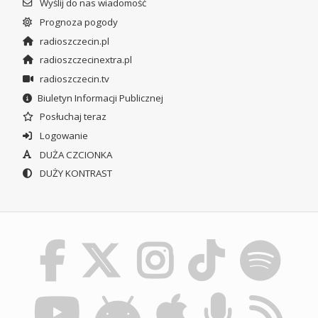
Wyślij do nas wiadomość
Prognoza pogody
radioszczecin.pl
radioszczecinextra.pl
radioszczecin.tv
Biuletyn Informacji Publicznej
Posłuchaj teraz
Logowanie
DUŻA CZCIONKA
DUŻY KONTRAST