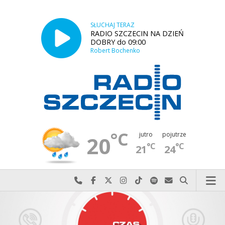
SŁUCHAJ TERAZ
RADIO SZCZECIN NA DZIEŃ
DOBRY do 09:00
Robert Bochenko
°C
jutro
pojutrze
20
°C
°C
21
24
Najlepiej po prostu do nas zadzwoń
Odwiedź nas na Facebook-u
Odwiedź nas na X
Odwiedź nas na Instagram-ie
Odwiedź nas na TikTok-u
Szukaj nas na Spotify
Wyślij do nas w
Szukaj