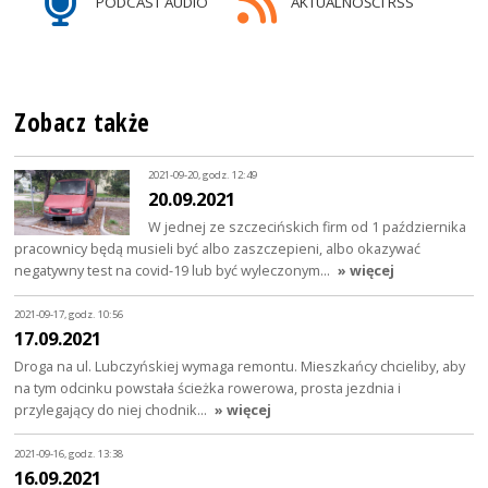
PODCAST AUDIO
AKTUALNOŚCI RSS
Zobacz także
2021-09-20, godz. 12:49
20.09.2021
W jednej ze szczecińskich firm od 1 października
pracownicy będą musieli być albo zaszczepieni, albo okazywać
negatywny test na covid-19 lub być wyleczonym…
» więcej
2021-09-17, godz. 10:56
17.09.2021
Droga na ul. Lubczyńskiej wymaga remontu. Mieszkańcy chcieliby, aby
na tym odcinku powstała ścieżka rowerowa, prosta jezdnia i
przylegający do niej chodnik…
» więcej
2021-09-16, godz. 13:38
16.09.2021