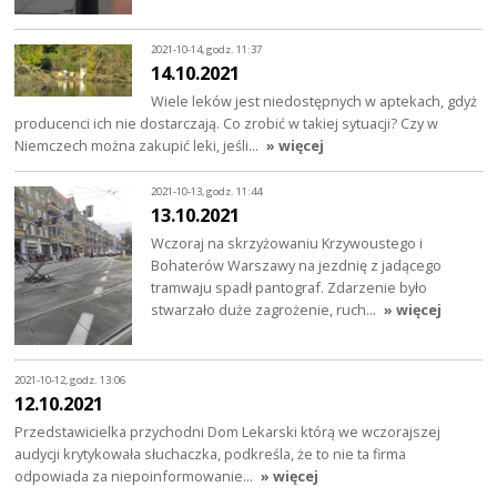
2021-10-14, godz. 11:37
14.10.2021
Wiele leków jest niedostępnych w aptekach, gdyż
producenci ich nie dostarczają. Co zrobić w takiej sytuacji? Czy w
Niemczech można zakupić leki, jeśli…
» więcej
2021-10-13, godz. 11:44
13.10.2021
Wczoraj na skrzyżowaniu Krzywoustego i
Bohaterów Warszawy na jezdnię z jadącego
tramwaju spadł pantograf. Zdarzenie było
stwarzało duże zagrożenie, ruch…
» więcej
2021-10-12, godz. 13:06
12.10.2021
Przedstawicielka przychodni Dom Lekarski którą we wczorajszej
audycji krytykowała słuchaczka, podkreśla, że to nie ta firma
odpowiada za niepoinformowanie…
» więcej