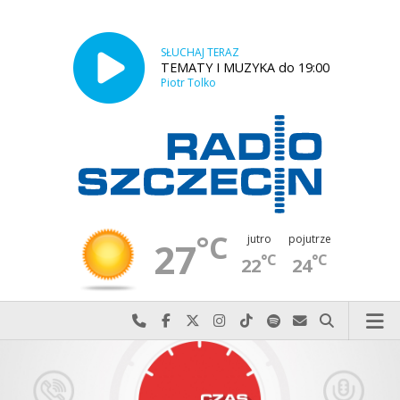
SŁUCHAJ TERAZ
TEMATY I MUZYKA do 19:00
Piotr Tolko
°C
jutro
pojutrze
27
°C
°C
22
24
Najlepiej po prostu do nas zadzwoń
Odwiedź nas na Facebook-u
Odwiedź nas na X
Odwiedź nas na Instagram-ie
Odwiedź nas na TikTok-u
Szukaj nas na Spotify
Wyślij do nas w
Szukaj