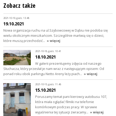
Zobacz także
2021-10-19, godz. 13:48
19.10.2021
Nowa organizacja ruchu na ul.Szybowcowej w Dąbiu nie podoba się
wielu okolicznym mieszkańcom. Szczególnie martwią się o dzieci,
które muszą przechodzić…
» więcej
2021-10-18, godz. 10:41
18.10.2021
W galerii prezentujemy zdjęcia od naszego
Słuchacza, który przesłał je nam wraz z następującym opisem: Od
ponad roku obok parkingu Netto Areny leży piach…
» więcej
2021-10-15, godz. 11:46
15.10.2021
Poruszamy temat pani kierowcy autobusu 107,
która miała oglądać filmiki na telefonie
komórkowym podczas pracy. W sprawie
wyjaśnienia tej sytuacji zwracamy…
» więcej