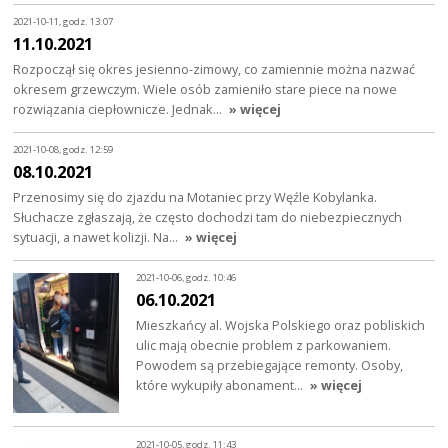
2021-10-11, godz. 13:07
11.10.2021
Rozpoczął się okres jesienno-zimowy, co zamiennie można nazwać
okresem grzewczym. Wiele osób zamieniło stare piece na nowe
rozwiązania ciepłownicze. Jednak…
» więcej
2021-10-08, godz. 12:59
08.10.2021
Przenosimy się do zjazdu na Motaniec przy Węźle Kobylanka.
Słuchacze zgłaszają, że często dochodzi tam do niebezpiecznych
sytuacji, a nawet kolizji. Na…
» więcej
2021-10-06, godz. 10:46
06.10.2021
Mieszkańcy al. Wojska Polskiego oraz pobliskich
ulic mają obecnie problem z parkowaniem.
Powodem są przebiegające remonty. Osoby,
które wykupiły abonament…
» więcej
2021-10-05, godz. 11:43