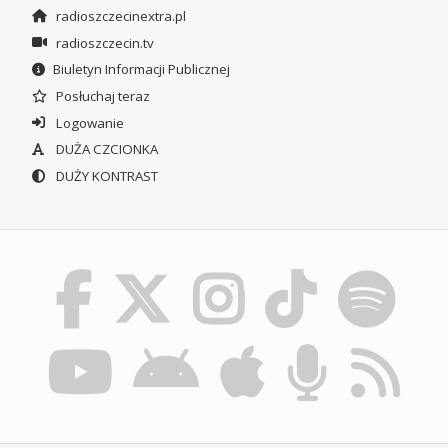
radioszczecinextra.pl
radioszczecin.tv
Biuletyn Informacji Publicznej
Posłuchaj teraz
Logowanie
DUŻA CZCIONKA
DUŻY KONTRAST