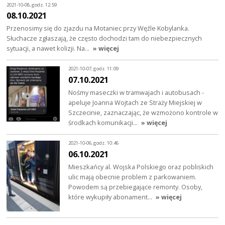
2021-10-08, godz. 12:59
08.10.2021
Przenosimy się do zjazdu na Motaniec przy Węźle Kobylanka.
Słuchacze zgłaszają, że często dochodzi tam do niebezpiecznych
sytuacji, a nawet kolizji. Na…
» więcej
2021-10-07, godz. 11:09
07.10.2021
Nośmy maseczki w tramwajach i autobusach -
apeluje Joanna Wojtach ze Straży Miejskiej w
Szczecinie, zaznaczając, że wzmożono kontrole w
środkach komunikacji…
» więcej
2021-10-06, godz. 10:46
06.10.2021
Mieszkańcy al. Wojska Polskiego oraz pobliskich
ulic mają obecnie problem z parkowaniem.
Powodem są przebiegające remonty. Osoby,
które wykupiły abonament…
» więcej