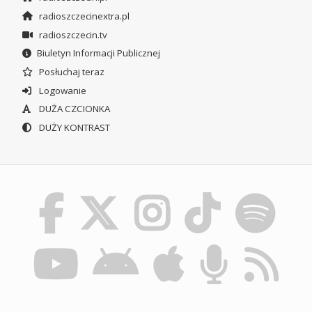
radioszczecinextra.pl
radioszczecin.tv
Biuletyn Informacji Publicznej
Posłuchaj teraz
Logowanie
DUŻA CZCIONKA
DUŻY KONTRAST