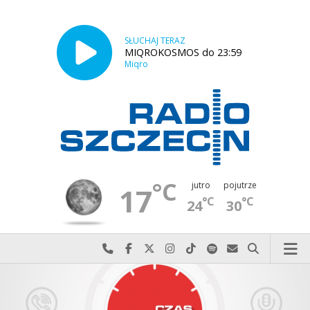
SŁUCHAJ TERAZ
MIQROKOSMOS do 23:59
Miqro
°C
jutro
pojutrze
17
°C
°C
24
30
Najlepiej po prostu do nas zadzwoń
Odwiedź nas na Facebook-u
Odwiedź nas na X
Odwiedź nas na Instagram-ie
Odwiedź nas na TikTok-u
Szukaj nas na Spotify
Wyślij do nas w
Szukaj