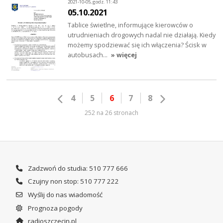
2021-10-05, godz. 11:43
05.10.2021
Tablice świetlne, informujące kierowców o
utrudnieniach drogowych nadal nie działają. Kiedy
możemy spodziewać się ich włączenia? Ścisk w
autobusach…
» więcej
4
5
6
7
8
252 na 26 stronach
Zadzwoń do studia: 510 777 666
Czujny non stop: 510 777 222
Wyślij do nas wiadomość
Prognoza pogody
radioszczecin.pl