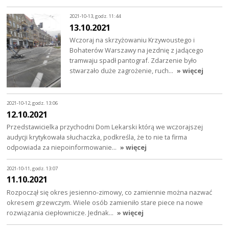
2021-10-13, godz. 11:44
13.10.2021
Wczoraj na skrzyżowaniu Krzywoustego i
Bohaterów Warszawy na jezdnię z jadącego
tramwaju spadł pantograf. Zdarzenie było
stwarzało duże zagrożenie, ruch…
» więcej
2021-10-12, godz. 13:06
12.10.2021
Przedstawicielka przychodni Dom Lekarski którą we wczorajszej
audycji krytykowała słuchaczka, podkreśla, że to nie ta firma
odpowiada za niepoinformowanie…
» więcej
2021-10-11, godz. 13:07
11.10.2021
Rozpoczął się okres jesienno-zimowy, co zamiennie można nazwać
okresem grzewczym. Wiele osób zamieniło stare piece na nowe
rozwiązania ciepłownicze. Jednak…
» więcej