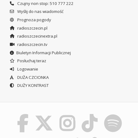
Czujny non stop: 510 777 222
Wyślij do nas wiadomość
Prognoza pogody
radioszczecin.pl
radioszczecinextra.pl
radioszczecin.tv
Biuletyn Informacji Publicznej
Posłuchaj teraz
Logowanie
DUŻA CZCIONKA
DUŻY KONTRAST