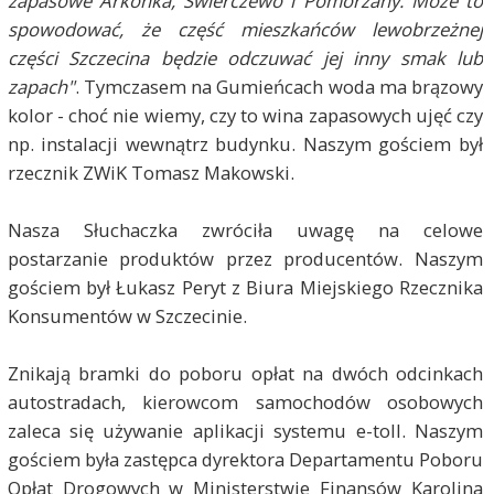
zapasowe Arkonka, Świerczewo i Pomorzany. Może to
spowodować, że część mieszkańców lewobrzeżnej
części Szczecina będzie odczuwać jej inny smak lub
zapach"
. Tymczasem na Gumieńcach woda ma brązowy
kolor - choć nie wiemy, czy to wina zapasowych ujęć czy
np. instalacji wewnątrz budynku. Naszym gościem był
rzecznik ZWiK Tomasz Makowski.
Nasza Słuchaczka zwróciła uwagę na celowe
postarzanie produktów przez producentów. Naszym
gościem był Łukasz Peryt z Biura Miejskiego Rzecznika
Konsumentów w Szczecinie.
Znikają bramki do poboru opłat na dwóch odcinkach
autostradach, kierowcom samochodów osobowych
zaleca się używanie aplikacji systemu e-toll. Naszym
gościem była zastępca dyrektora Departamentu Poboru
Opłat Drogowych w Ministerstwie Finansów Karolina