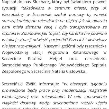
Napisał do nas Słuchacz, który był świadkiem pewnej
sytuacji:
"taksówkarz w centrum miasta, przy ul.
Kaszubskiej w Szczecinie szukał pomocy by wnieść
starszą kobietę do mieszkania na piętro. Jak się okazało
pani miała złamana rękę i była transportowana ze
szpitala w Zdunowie. Jak to jest, czy karetka nie powinna
w takiej sytuacji odwieźć pacjentki? Przecież taksówkarz
nie jest ratownikiem
". Naszymi gośćmi były rzeczniczka
Wojewódzkiej Stacji Pogotowia Ratunkowego w
Szczecinie Paulina Heigel oraz rzeczniczka
Samodzielnego Publicznego Wojewódzkiego Szpitala
Zespolonego w Szczecinie Natalia Cistowska.
Szczeciński ZWiK informuje: "
w bieżącym tygodniu
prowadzone będą prace przy modernizacji magistrali
wodociągowej tzw. `miedwianki`. W celu zapewnienia
ciągłości dostawy wody, uruchomione zostały ujęcia