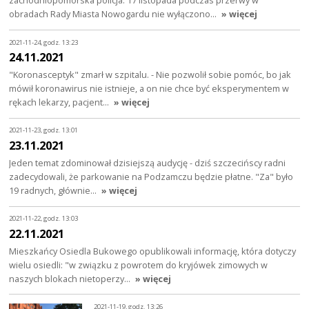
zachodniopomorska policja. 17 listopada podczas przerwy w
obradach Rady Miasta Nowogardu nie wyłączono…
» więcej
2021-11-24, godz. 13:23
24.11.2021
"Koronasceptyk" zmarł w szpitalu. - Nie pozwolił sobie pomóc, bo jak
mówił koronawirus nie istnieje, a on nie chce być eksperymentem w
rękach lekarzy, pacjent…
» więcej
2021-11-23, godz. 13:01
23.11.2021
Jeden temat zdominował dzisiejszą audycję - dziś szczecińscy radni
zadecydowali, że parkowanie na Podzamczu będzie płatne. "Za" było
19 radnych, głównie…
» więcej
2021-11-22, godz. 13:03
22.11.2021
Mieszkańcy Osiedla Bukowego opublikowali informację, która dotyczy
wielu osiedli: "w związku z powrotem do kryjówek zimowych w
naszych blokach nietoperzy…
» więcej
2021-11-19, godz. 13:26