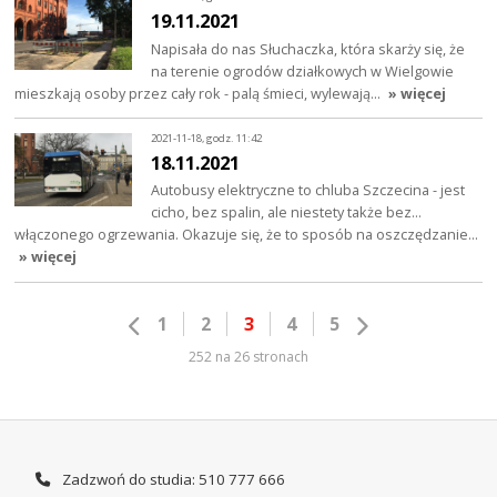
19.11.2021
Napisała do nas Słuchaczka, która skarży się, że
na terenie ogrodów działkowych w Wielgowie
mieszkają osoby przez cały rok - palą śmieci, wylewają…
» więcej
2021-11-18, godz. 11:42
18.11.2021
Autobusy elektryczne to chluba Szczecina - jest
cicho, bez spalin, ale niestety także bez...
włączonego ogrzewania. Okazuje się, że to sposób na oszczędzanie…
» więcej
1
2
3
4
5
252 na 26 stronach
Zadzwoń do studia: 510 777 666