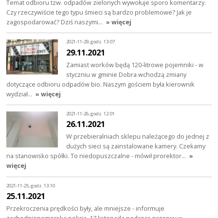
Temat odbioru tzw. odpadów zielonych wywołuje sporo komentarzy.
Czy rzeczywiście tego typu śmieci są bardzo problemowe? Jak je
zagospodarować? Dziś naszymi…
» więcej
2021-11-29, godz. 13:07
29.11.2021
Zamiast worków będą 120-litrowe pojemniki - w
styczniu w gminie Dobra wchodzą zmiany
dotyczące odbioru odpadów bio. Naszym gościem była kierownik
wydział…
» więcej
2021-11-26, godz. 12:01
26.11.2021
W przebieralniach sklepu należącego do jednej z
dużych sieci są zainstalowane kamery. Czekamy
na stanowisko spółki. To niedopuszczalne - mówił prorektor…
»
więcej
2021-11-25, godz. 13:10
25.11.2021
Przekroczenia prędkości były, ale mniejsze - informuje