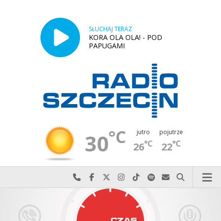
SŁUCHAJ TERAZ
KORA OLA OLA! - POD
PAPUGAMI
°C
jutro
pojutrze
30
°C
°C
26
22
Najlepiej po prostu do nas zadzwoń
Odwiedź nas na Facebook-u
Odwiedź nas na X
Odwiedź nas na Instagram-ie
Odwiedź nas na TikTok-u
Szukaj nas na Spotify
Wyślij do nas w
Szukaj