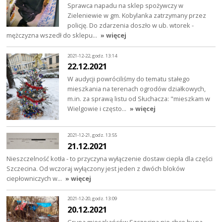
Sprawca napadu na sklep spożywczy w
Zieleniewie w gm. Kobylanka zatrzymany przez
policję. Do zdarzenia doszło w ub. wtorek -
mężczyzna wszedł do sklepu…
» więcej
2021-12-22, godz. 13:14
22.12.2021
W audycji powróciliśmy do tematu stałego
mieszkania na terenach ogrodów działkowych,
m.in. za sprawą listu od Słuchacza: "mieszkam w
Wielgowie i często…
» więcej
2021-12-21, godz. 13:55
21.12.2021
Nieszczelność kotła - to przyczyna wyłączenie dostaw ciepła dla części
Szczecina. Od wczoraj wyłączony jest jeden z dwóch bloków
ciepłowniczych w…
» więcej
2021-12-20, godz. 13:09
20.12.2021
Grupa mieszkańców Szczecina nie chce by na