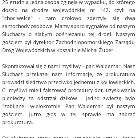
25 grudnia jedna osoba zginęła w wypadku, do którego
doszło na drodze wojewódzkiej nr 142, czyli na
"chociwelce" - tam czołowo zderzyły się dwa
samochody osobowe. Mamy sporo sygnałów od naszym
Słuchaczy o słabym odśnieżaniu tej drogi. Naszym
gościem był dyrektor Zachodniopomorskiego Zarządu
Dróg Wojewódzkich w Koszalinie Michał Żuber.
Skontaktował się z nami myśliwy - pan Waldemar. Nasz
Słuchacz przekazał nam informacje, że prokuratura
prowadzi śledztwo przeciwko jednemu z kół łowieckich.
Ci myśliwi mieli fałszować procedury dot. uzyskiwania
pieniędzy za odstrzał dzików - jedno zwierzę było
"zabijane" wielokrotnie. Pan Waldemar był naszym
gościem, jutro głos w tej sprawie ma zabrać
prokuratura.