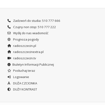
Zadzwoń do studia: 510 777 666
Czujny non stop: 510 777 222
Wyślij do nas wiadomość
Prognoza pogody
radioszczecin.pl
radioszczecinextra.pl
radioszczecin.tv
Biuletyn Informacji Publicznej
Posłuchaj teraz
Logowanie
DUŻA CZCIONKA
DUŻY KONTRAST