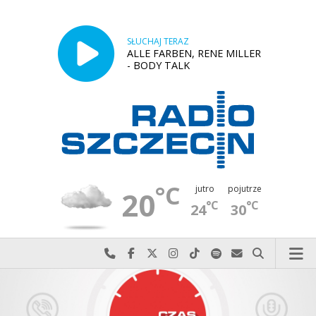
SŁUCHAJ TERAZ
ALLE FARBEN, RENE MILLER
- BODY TALK
°C
jutro
pojutrze
20
°C
°C
24
30
Najlepiej po prostu do nas zadzwoń
Odwiedź nas na Facebook-u
Odwiedź nas na X
Odwiedź nas na Instagram-ie
Odwiedź nas na TikTok-u
Szukaj nas na Spotify
Wyślij do nas w
Szukaj