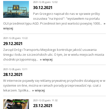
2021-12-30, godz. 12:02
30.12.2021
Pan Grzegorz napisał do nas w sprawie próby
oszustwa "na Inpost": "wystawiłem na portalu
OLX przedmiot typu AGD. Przedmiot ten jest wartości powyżej 1000…
»
więcej
2021-12-29, godz. 13:22
29.12.2021
Zarząd Dróg i Transportu Miejskiego kontroluje jakość usuwania
śniegu i lodu ze szczecińskich ulic. O tym, że w wielu miejscach miasta
chodniki przypominają…
» więcej
2021-12-28, godz. 13:11
28.12.2021
W internecie pojawiły się reklamy prywatnej przychodni działającej w w
systemie on-line, można w ramach porady przeprowadzić np. czat z
lekarzem. Spółka…
» więcej
2021-12-23, godz. 11:32
23.12.2021