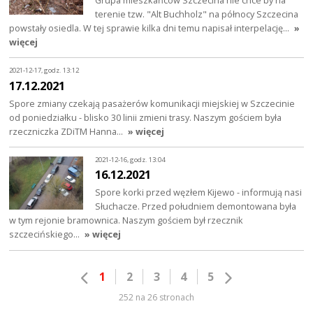
terenie tzw. "Alt Buchholz" na północy Szczecina
powstały osiedla. W tej sprawie kilka dni temu napisał interpelację…
»
więcej
2021-12-17, godz. 13:12
17.12.2021
Spore zmiany czekają pasażerów komunikacji miejskiej w Szczecinie
od poniedziałku - blisko 30 linii zmieni trasy. Naszym gościem była
rzeczniczka ZDiTM Hanna…
» więcej
2021-12-16, godz. 13:04
16.12.2021
Spore korki przed węzłem Kijewo - informują nasi
Słuchacze. Przed południem demontowana była
w tym rejonie bramownica. Naszym gościem był rzecznik
szczecińskiego…
» więcej
1
2
3
4
5
252 na 26 stronach