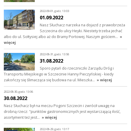
2022-09-01, godz. 13:03
01.09.2022
Nasz Słuchacz narzeka na dojazd z prawobrzeża
Szczecina do ulicy Heyki. Niestety trzeba jechać
albo do ul. Sołtysiej albo aż do Bramy Portowej. Naszym gościem…
»
więcej
2022-08-31, godz. 13:58
31.08.2022
Sporo pytań do rzeczniczki Zarządu Dróg i
Transportu Miejskiego w Szczecinie Hanny Pieczyńskiej - kiedy
zakończy się ślimacząca się budowa na ul. Mieszka…
» więcej
2022-08-30, godz. 13:06
30.08.2022
Nasz Słuchacz był na meczu Pogoni Szczecin i zwrócił uwagę na
drobną rzecz: "punktów gastronomicznych jest wystarczającą ilość,
asortyment też jest…
» więcej
2022-08-29, godz. 13:17