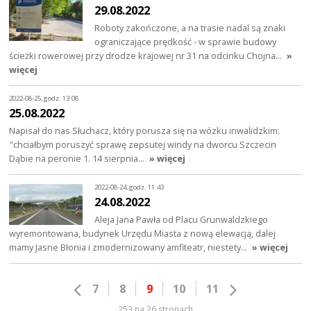
29.08.2022
Roboty zakończone, a na trasie nadal są znaki
ograniczające prędkość - w sprawie budowy
ścieżki rowerowej przy drodze krajowej nr 31 na odcinku Chojna…
»
więcej
2022-08-25, godz. 13:08
25.08.2022
Napisał do nas Słuchacz, który porusza się na wózku inwalidzkim:
"chciałbym poruszyć sprawę zepsutej windy na dworcu Szczecin
Dąbie na peronie 1. 14 sierpnia…
» więcej
2022-08-24, godz. 11:43
24.08.2022
Aleja Jana Pawła od Placu Grunwaldzkiego
wyremontowana, budynek Urzędu Miasta z nową elewacją, dalej
mamy Jasne Błonia i zmodernizowany amfiteatr, niestety…
» więcej
7
8
9
10
11
253 na 26 stronach