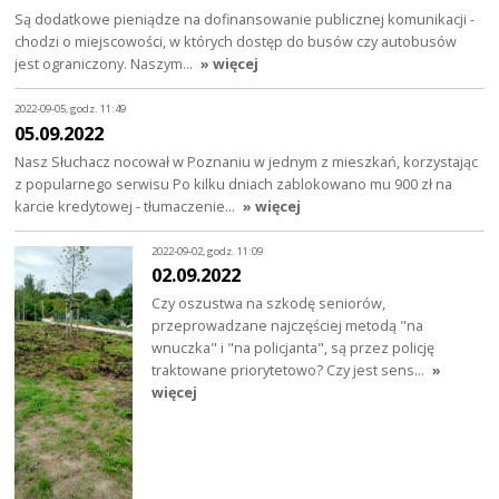
Są dodatkowe pieniądze na dofinansowanie publicznej komunikacji -
chodzi o miejscowości, w których dostęp do busów czy autobusów
jest ograniczony. Naszym…
» więcej
2022-09-05, godz. 11:49
05.09.2022
Nasz Słuchacz nocował w Poznaniu w jednym z mieszkań, korzystając
z popularnego serwisu Po kilku dniach zablokowano mu 900 zł na
karcie kredytowej - tłumaczenie…
» więcej
2022-09-02, godz. 11:09
02.09.2022
Czy oszustwa na szkodę seniorów,
przeprowadzane najczęściej metodą "na
wnuczka" i "na policjanta", są przez policję
traktowane priorytetowo? Czy jest sens…
»
więcej