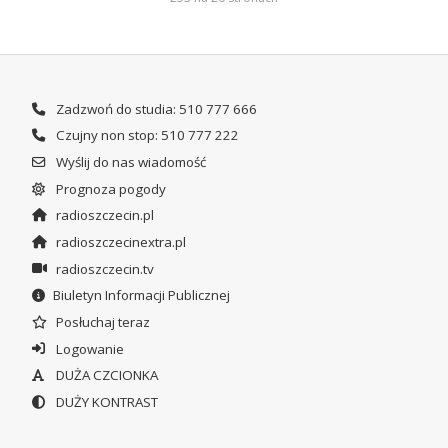
Zadzwoń do studia: 510 777 666
Czujny non stop: 510 777 222
Wyślij do nas wiadomość
Prognoza pogody
radioszczecin.pl
radioszczecinextra.pl
radioszczecin.tv
Biuletyn Informacji Publicznej
Posłuchaj teraz
Logowanie
DUŻA CZCIONKA
DUŻY KONTRAST