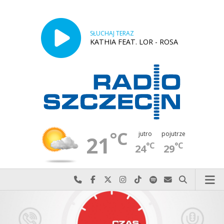
SŁUCHAJ TERAZ
KATHIA FEAT. LOR - ROSA
°C
jutro
pojutrze
21
°C
°C
24
29
Najlepiej po prostu do nas zadzwoń
Odwiedź nas na Facebook-u
Odwiedź nas na X
Odwiedź nas na Instagram-ie
Odwiedź nas na TikTok-u
Szukaj nas na Spotify
Wyślij do nas w
Szukaj