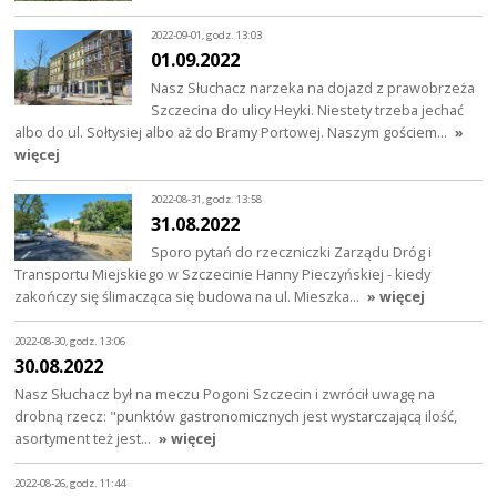
2022-09-01, godz. 13:03
01.09.2022
Nasz Słuchacz narzeka na dojazd z prawobrzeża
Szczecina do ulicy Heyki. Niestety trzeba jechać
albo do ul. Sołtysiej albo aż do Bramy Portowej. Naszym gościem…
»
więcej
2022-08-31, godz. 13:58
31.08.2022
Sporo pytań do rzeczniczki Zarządu Dróg i
Transportu Miejskiego w Szczecinie Hanny Pieczyńskiej - kiedy
zakończy się ślimacząca się budowa na ul. Mieszka…
» więcej
2022-08-30, godz. 13:06
30.08.2022
Nasz Słuchacz był na meczu Pogoni Szczecin i zwrócił uwagę na
drobną rzecz: "punktów gastronomicznych jest wystarczającą ilość,
asortyment też jest…
» więcej
2022-08-26, godz. 11:44