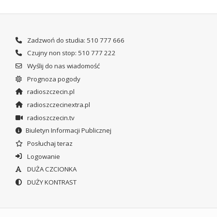
Zadzwoń do studia: 510 777 666
Czujny non stop: 510 777 222
Wyślij do nas wiadomość
Prognoza pogody
radioszczecin.pl
radioszczecinextra.pl
radioszczecin.tv
Biuletyn Informacji Publicznej
Posłuchaj teraz
Logowanie
DUŻA CZCIONKA
DUŻY KONTRAST