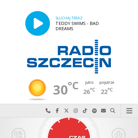
SŁUCHAJ TERAZ
TEDDY SWIMS - BAD
DREAMS
°C
jutro
pojutrze
30
°C
°C
26
22
Najlepiej po prostu do nas zadzwoń
Odwiedź nas na Facebook-u
Odwiedź nas na X
Odwiedź nas na Instagram-ie
Odwiedź nas na TikTok-u
Szukaj nas na Spotify
Wyślij do nas w
Szukaj