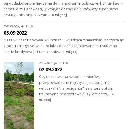
Są dodatkowe pieniądze na dofinansowanie publicznej komunikacji -
chodzi o miejscowości, w których dostęp do busów czy autobusów
jest ograniczony. Naszym…
» więcej
2022-09-05, godz. 11:49
05.09.2022
Nasz Słuchacz nocował w Poznaniu w jednym z mieszkań, korzystając
z popularnego serwisu Po kilku dniach zablokowano mu 900 zł na
karcie kredytowej - tłumaczenie…
» więcej
2022-09-02, godz. 11:09
02.09.2022
Czy oszustwa na szkodę seniorów,
przeprowadzane najczęściej metodą "na
wnuczka" i "na policjanta", są przez policję
traktowane priorytetowo? Czy jest sens…
»
więcej