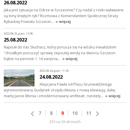
26.08.2022
Jaka jest sytuacja na Odrze w Szczecinie? Czy nadal z rzeki wyławiane
są tony śniętych ryb? Rozmowa z Komendantem Społecznej Straży
Rybackiej Powiatu Szczecin…
» więcej
2022-08-25, godz. 13:08
25.08.2022
Napisał do nas Słuchacz, który porusza się na wózku inwalidzkim:
"chciałbym poruszyć sprawę zepsutej windy na dworcu Szczecin
Dąbie na peronie 1. 14 sierpnia…
» więcej
2022-08-24, godz. 11:43
24.08.2022
Aleja Jana Pawła od Placu Grunwaldzkiego
wyremontowana, budynek Urzędu Miasta z nową elewacją, dalej
mamy Jasne Błonia i zmodernizowany amfiteatr, niestety…
» więcej
7
8
9
10
11
253 na 26 stronach