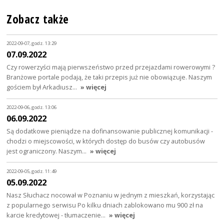
Zobacz także
2022-09-07, godz. 13:29
07.09.2022
Czy rowerzyści mają pierwszeństwo przed przejazdami rowerowymi ?
Branżowe portale podają, że taki przepis już nie obowiązuje. Naszym
gościem był Arkadiusz…
» więcej
2022-09-06, godz. 13:06
06.09.2022
Są dodatkowe pieniądze na dofinansowanie publicznej komunikacji -
chodzi o miejscowości, w których dostęp do busów czy autobusów
jest ograniczony. Naszym…
» więcej
2022-09-05, godz. 11:49
05.09.2022
Nasz Słuchacz nocował w Poznaniu w jednym z mieszkań, korzystając
z popularnego serwisu Po kilku dniach zablokowano mu 900 zł na
karcie kredytowej - tłumaczenie…
» więcej