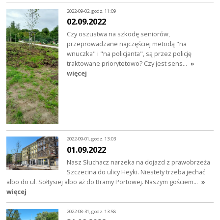
2022-09-02, godz. 11:09
02.09.2022
Czy oszustwa na szkodę seniorów,
przeprowadzane najczęściej metodą "na
wnuczka" i "na policjanta", są przez policję
traktowane priorytetowo? Czy jest sens…
»
więcej
2022-09-01, godz. 13:03
01.09.2022
Nasz Słuchacz narzeka na dojazd z prawobrzeża
Szczecina do ulicy Heyki. Niestety trzeba jechać
albo do ul. Sołtysiej albo aż do Bramy Portowej. Naszym gościem…
»
więcej
2022-08-31, godz. 13:58