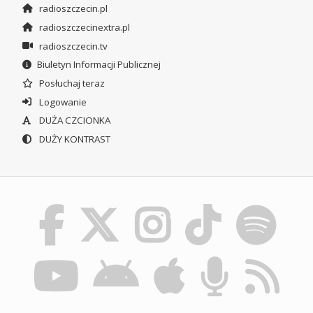
radioszczecin.pl
radioszczecinextra.pl
radioszczecin.tv
Biuletyn Informacji Publicznej
Posłuchaj teraz
Logowanie
DUŻA CZCIONKA
DUŻY KONTRAST