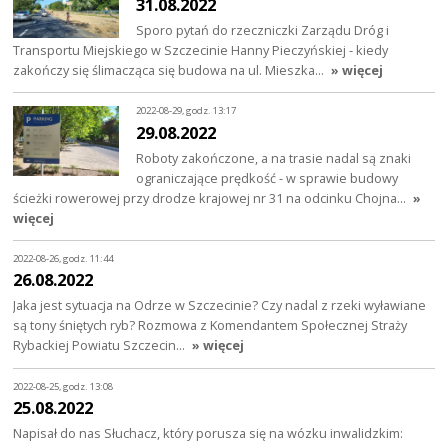
31.08.2022
Sporo pytań do rzeczniczki Zarządu Dróg i
Transportu Miejskiego w Szczecinie Hanny Pieczyńskiej - kiedy
zakończy się ślimacząca się budowa na ul. Mieszka…
» więcej
2022-08-29, godz. 13:17
29.08.2022
Roboty zakończone, a na trasie nadal są znaki
ograniczające prędkość - w sprawie budowy
ścieżki rowerowej przy drodze krajowej nr 31 na odcinku Chojna…
»
więcej
2022-08-26, godz. 11:44
26.08.2022
Jaka jest sytuacja na Odrze w Szczecinie? Czy nadal z rzeki wyławiane
są tony śniętych ryb? Rozmowa z Komendantem Społecznej Straży
Rybackiej Powiatu Szczecin…
» więcej
2022-08-25, godz. 13:08
25.08.2022
Napisał do nas Słuchacz, który porusza się na wózku inwalidzkim: