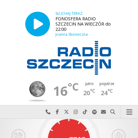
SŁUCHAJ TERAZ
FONOSFERA RADIO
SZCZECIN NA WIECZÓR do
22:00
Joanna Skonieczna
°C
jutro
pojutrze
16
°C
°C
20
24
Najlepiej po prostu do nas zadzwoń
Odwiedź nas na Facebook-u
Odwiedź nas na X
Odwiedź nas na Instagram-ie
Odwiedź nas na TikTok-u
Szukaj nas na Spotify
Wyślij do nas w
Szukaj