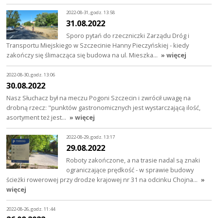
2022-08-31, godz. 13:58
31.08.2022
Sporo pytań do rzeczniczki Zarządu Dróg i
Transportu Miejskiego w Szczecinie Hanny Pieczyńskiej - kiedy
zakończy się ślimacząca się budowa na ul. Mieszka…
» więcej
2022-08-30, godz. 13:06
30.08.2022
Nasz Słuchacz był na meczu Pogoni Szczecin i zwrócił uwagę na
drobną rzecz: "punktów gastronomicznych jest wystarczającą ilość,
asortyment też jest…
» więcej
2022-08-29, godz. 13:17
29.08.2022
Roboty zakończone, a na trasie nadal są znaki
ograniczające prędkość - w sprawie budowy
ścieżki rowerowej przy drodze krajowej nr 31 na odcinku Chojna…
»
więcej
2022-08-26, godz. 11:44