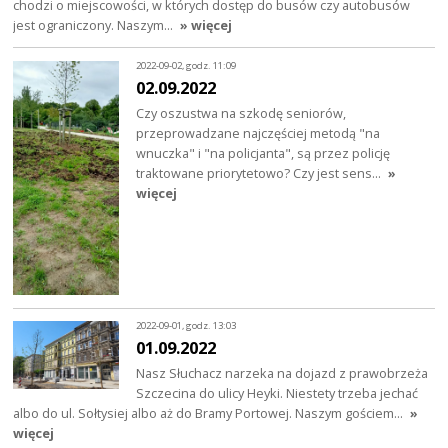
chodzi o miejscowości, w których dostęp do busów czy autobusów
jest ograniczony. Naszym…
» więcej
2022-09-02, godz. 11:09
02.09.2022
Czy oszustwa na szkodę seniorów,
przeprowadzane najczęściej metodą "na
wnuczka" i "na policjanta", są przez policję
traktowane priorytetowo? Czy jest sens…
»
więcej
2022-09-01, godz. 13:03
01.09.2022
Nasz Słuchacz narzeka na dojazd z prawobrzeża
Szczecina do ulicy Heyki. Niestety trzeba jechać
albo do ul. Sołtysiej albo aż do Bramy Portowej. Naszym gościem…
»
więcej