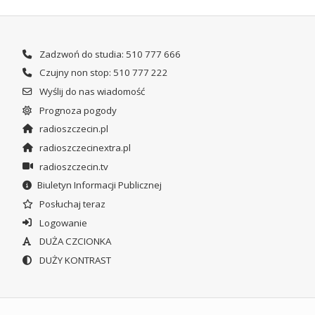
Zadzwoń do studia: 510 777 666
Czujny non stop: 510 777 222
Wyślij do nas wiadomość
Prognoza pogody
radioszczecin.pl
radioszczecinextra.pl
radioszczecin.tv
Biuletyn Informacji Publicznej
Posłuchaj teraz
Logowanie
DUŻA CZCIONKA
DUŻY KONTRAST