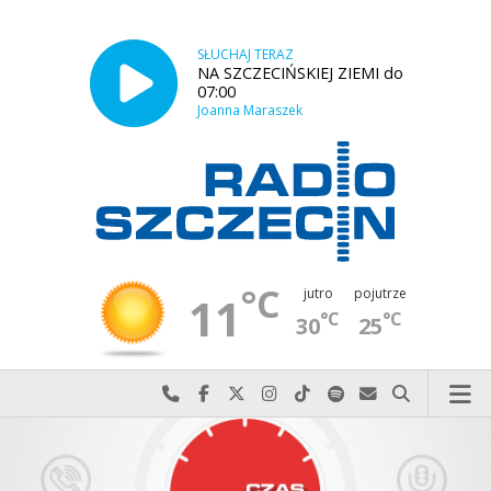
SŁUCHAJ TERAZ
NA SZCZECIŃSKIEJ ZIEMI do
07:00
Joanna Maraszek
°C
jutro
pojutrze
11
°C
°C
30
25
Najlepiej po prostu do nas zadzwoń
Odwiedź nas na Facebook-u
Odwiedź nas na X
Odwiedź nas na Instagram-ie
Odwiedź nas na TikTok-u
Szukaj nas na Spotify
Wyślij do nas w
Szukaj