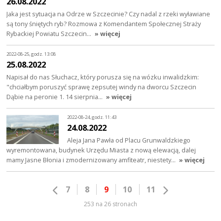
26.08.2022
Jaka jest sytuacja na Odrze w Szczecinie? Czy nadal z rzeki wyławiane
są tony śniętych ryb? Rozmowa z Komendantem Społecznej Straży
Rybackiej Powiatu Szczecin…
» więcej
2022-08-25, godz. 13:08
25.08.2022
Napisał do nas Słuchacz, który porusza się na wózku inwalidzkim:
"chciałbym poruszyć sprawę zepsutej windy na dworcu Szczecin
Dąbie na peronie 1. 14 sierpnia…
» więcej
2022-08-24, godz. 11:43
24.08.2022
Aleja Jana Pawła od Placu Grunwaldzkiego
wyremontowana, budynek Urzędu Miasta z nową elewacją, dalej
mamy Jasne Błonia i zmodernizowany amfiteatr, niestety…
» więcej
7
8
9
10
11
253 na 26 stronach