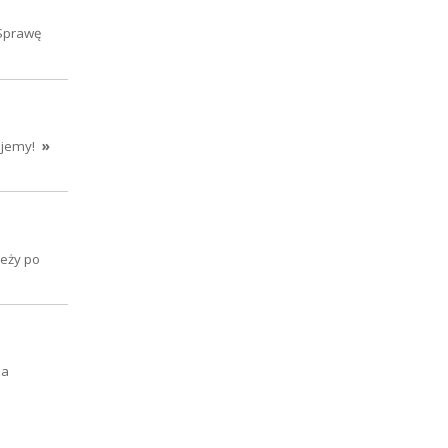
 Sprawę
ujemy!
»
leży po
za