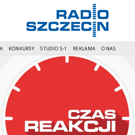
A
KONKURSY
STUDIO S-1
REKLAMA
O NAS