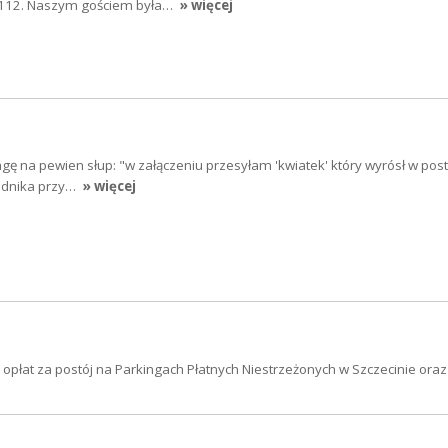
112. Naszym gościem była…
» więcej
gę na pewien słup: "w załączeniu przesyłam 'kwiatek' który wyrósł w post
odnika przy…
» więcej
płat za postój na Parkingach Płatnych Niestrzeżonych w Szczecinie oraz