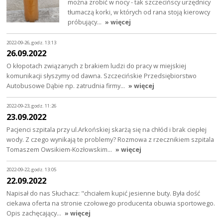
można zrobić w nocy - tak szczecińscy urzędnicy
tłumaczą korki, w których od rana stoją kierowcy
próbujący…
» więcej
2022-09-26, godz. 13:13
26.09.2022
O kłopotach związanych z brakiem ludzi do pracy w miejskiej
komunikacji słyszymy od dawna. Szczecińskie Przedsiębiorstwo
Autobusowe Dąbie np. zatrudnia firmy…
» więcej
2022-09-23, godz. 11:26
23.09.2022
Pacjenci szpitala przy ul.Arkońskiej skarżą się na chłód i brak ciepłej
wody. Z czego wynikają te problemy? Rozmowa z rzecznikiem szpitala
Tomaszem Owsikiem-Kozłowskim…
» więcej
2022-09-22, godz. 13:05
22.09.2022
Napisał do nas Słuchacz: "chciałem kupić jesienne buty. Była dość
ciekawa oferta na stronie czołowego producenta obuwia sportowego.
Opis zachęcający…
» więcej