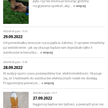
pyta, czy nie można przesunąć godziny
rozgrywania spotkań, aby…
» więcej
2022-09-29, godz. 13:23
29.09.2022
Od poniedziałku wreszcie rusza pętla w Załomiu. O sprawie mówiliśmy
już wielokrotnie - jak się okazuje będzie tam dojeżdżało tylko 5
autobusów w kierunku…
» więcej
2022-09-28, godz. 13:29
28.09.2022
W audycji sporo czasu poświęciliśmy tzw. elektromobilności. Okazuje
się, że 3 ładowarki do autobusów elektrycznych nadal nie działają.
Przypomnijmy pierwsze…
» więcej
2022-09-27, godz. 13:17
27.09.2022
Najgorszy będzie ten tydzień, a pewnych prac nie