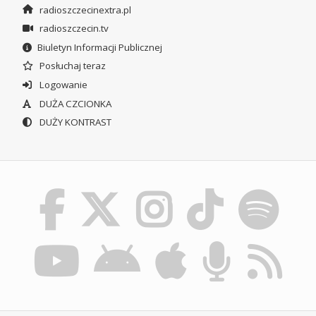
radioszczecinextra.pl
radioszczecin.tv
Biuletyn Informacji Publicznej
Posłuchaj teraz
Logowanie
DUŻA CZCIONKA
DUŻY KONTRAST