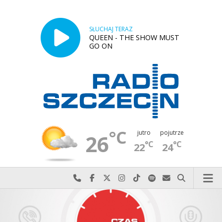
SŁUCHAJ TERAZ
QUEEN - THE SHOW MUST
GO ON
°C
jutro
pojutrze
26
°C
°C
22
24
Najlepiej po prostu do nas zadzwoń
Odwiedź nas na Facebook-u
Odwiedź nas na X
Odwiedź nas na Instagram-ie
Odwiedź nas na TikTok-u
Szukaj nas na Spotify
Wyślij do nas w
Szukaj