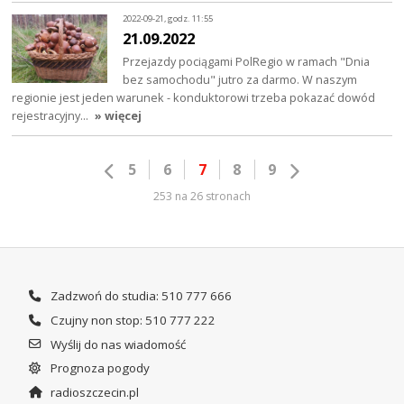
2022-09-21, godz. 11:55
21.09.2022
Przejazdy pociągami PolRegio w ramach "Dnia
bez samochodu" jutro za darmo. W naszym
regionie jest jeden warunek - konduktorowi trzeba pokazać dowód
rejestracyjny…
» więcej
5
6
7
8
9
253 na 26 stronach
Zadzwoń do studia: 510 777 666
Czujny non stop: 510 777 222
Wyślij do nas wiadomość
Prognoza pogody
radioszczecin.pl