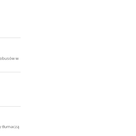
utobusów w
cy tłumaczą