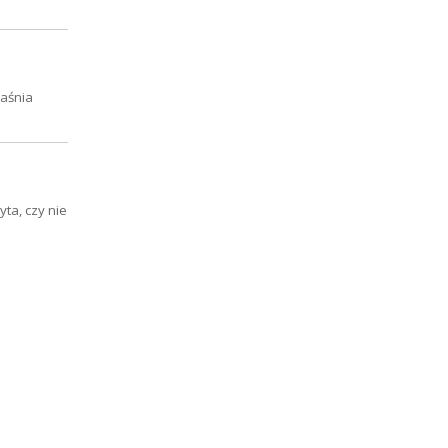
jaśnia
ta, czy nie