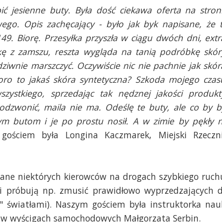
ić jesienne buty. Była dość ciekawa oferta na stron
go. Opis zachęcający - było jak byk napisane, że 
49. Biorę. Przesyłka przyszła w ciągu dwóch dni, extr
kę z zamszu, reszta wygląda na tanią podróbkę skór
 dziwnie marszczyć. Oczywiście nic nie pachnie jak skór
koro to jakaś skóra syntetyczna? Szkoda mojego czas
zystkiego, sprzedając tak nędznej jakości produkt
dodzwonić, maila nie ma. Odeślę te buty, ale co by b
ym butom i je po prostu nosił. A w zimie by pękły 
gościem była Longina Kaczmarek, Miejski Rzeczn
ane niektórych kierowców na drogach szybkiego ruch
 i próbują np. zmusić prawidłowo wyprzedzających 
" światłami). Naszym gościem była instruktorka nau
ski w wyścigach samochodowych Małgorzata Serbin.