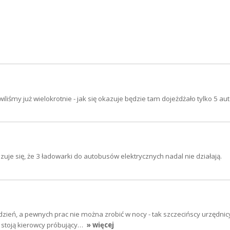
liśmy już wielokrotnie - jak się okazuje będzie tam dojeżdżało tylko 5 a
zuje się, że 3 ładowarki do autobusów elektrycznych nadal nie działają.
dzień, a pewnych prac nie można zrobić w nocy - tak szczecińscy urzędni
a stoją kierowcy próbujący…
» więcej