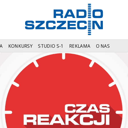
A
KONKURSY
STUDIO S-1
REKLAMA
O NAS