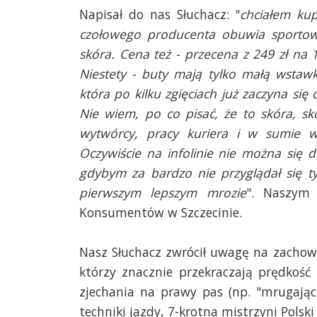
Napisał do nas Słuchacz: "
chciałem kup
czołowego producenta obuwia sportowe
skóra. Cena też - przecena z 249 zł na 1
Niestety - buty mają tylko małą wstaw
która po kilku zgięciach już zaczyna się
Nie wiem, po co pisać, że to skóra, s
wytwórcy, pracy kuriera i w sumie ws
Oczywiście na infolinie nie można się 
gdybym za bardzo nie przyglądał się t
pierwszym lepszym mrozie
". Naszym 
Konsumentów w Szczecinie.
Nasz Słuchacz zwrócił uwagę na zachow
którzy znacznie przekraczają prędkość
zjechania na prawy pas (np. "mrugając
techniki jazdy, 7-krotna mistrzyni Pol