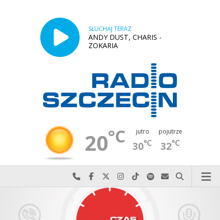
SŁUCHAJ TERAZ
ANDY DUST, CHARIS -
ZOKARIA
°C
jutro
pojutrze
20
°C
°C
30
32
Najlepiej po prostu do nas zadzwoń
Odwiedź nas na Facebook-u
Odwiedź nas na X
Odwiedź nas na Instagram-ie
Odwiedź nas na TikTok-u
Szukaj nas na Spotify
Wyślij do nas w
Szukaj