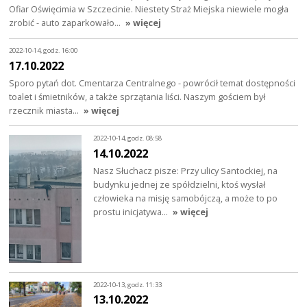
Ofiar Oświęcimia w Szczecinie. Niestety Straż Miejska niewiele mogła
zrobić - auto zaparkowało…
» więcej
2022-10-14, godz. 16:00
17.10.2022
Sporo pytań dot. Cmentarza Centralnego - powrócił temat dostępności
toalet i śmietników, a także sprzątania liści. Naszym gościem był
rzecznik miasta…
» więcej
2022-10-14, godz. 08:58
14.10.2022
Nasz Słuchacz pisze: Przy ulicy Santockiej, na
budynku jednej ze spółdzielni, ktoś wysłał
człowieka na misję samobójczą, a może to po
prostu inicjatywa…
» więcej
2022-10-13, godz. 11:33
13.10.2022