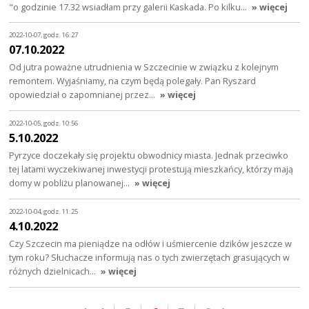
"o godzinie 17.32 wsiadłam przy galerii Kaskada. Po kilku…
» więcej
2022-10-07, godz. 16:27
07.10.2022
Od jutra poważne utrudnienia w Szczecinie w związku z kolejnym
remontem. Wyjaśniamy, na czym będą polegały. Pan Ryszard
opowiedział o zapomnianej przez…
» więcej
2022-10-05, godz. 10:56
5.10.2022
Pyrzyce doczekały się projektu obwodnicy miasta. Jednak przeciwko
tej latami wyczekiwanej inwestycji protestują mieszkańcy, którzy mają
domy w pobliżu planowanej…
» więcej
2022-10-04, godz. 11:25
4.10.2022
Czy Szczecin ma pieniądze na odłów i uśmiercenie dzików jeszcze w
tym roku? Słuchacze informują nas o tych zwierzętach grasujących w
różnych dzielnicach…
» więcej