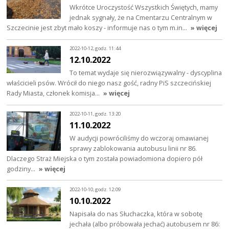
Wkrótce Uroczystość Wszystkich Świętych, mamy
jednak sygnały, że na Cmentarzu Centralnym w
Szczecinie jest zbyt mało koszy - informuje nas o tym m.in…
» więcej
2022-10-12, godz. 11:44
12.10.2022
To temat wydaje się nierozwiązywalny - dyscyplina
właścicieli psów. Wrócił do niego nasz gość, radny PiS szczecińskiej
Rady Miasta, członek komisja…
» więcej
2022-10-11, godz. 13:20
11.10.2022
W audycji powróciliśmy do wczoraj omawianej
sprawy zablokowania autobusu linii nr 86.
Dlaczego Straż Miejska o tym została powiadomiona dopiero pół
godziny…
» więcej
2022-10-10, godz. 12:09
10.10.2022
Napisała do nas Słuchaczka, która w sobotę
jechała (albo próbowała jechać) autobusem nr 86: