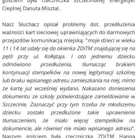
gościem była rzeczniczka Szczecińskiej Energetyki
Cieplnej Danuta Misztal.
Nasz Słuchacz opisał problemy dot. przedłużenia
ważności kart sieciowej uprawniających do darmowych
przejazdów komunikacją miejską: "
moje dzieci w wieku
11 i 14 lat udały się do okienka ZDiTM znajdującej się na
pętli przy ul. Kołłątaja. I oto jednemu dziecku
odmówiono przedłużenia, tłumacząc brakiem
kontynuacji stempelków na nowej legitymacji szkolnej
lub braku wpisanego adresu zamieszkania na niej, mimo
że kartę już wcześniej wydano. Nakazano doniesienia
dokumentu ze szkoły potwierdzające zameldowanie w
Szczecinie. Zaznaczyć przy tym trzeba że młodszemu
dziecku zostało przedłużone takie uprawnienie
tłumaczeniem, że miało więcej stempelków na
dokumencie, ale również nie miało wpisanego adresu
".
Naszym gościem była rzeczniczka ZDiTM Hanna