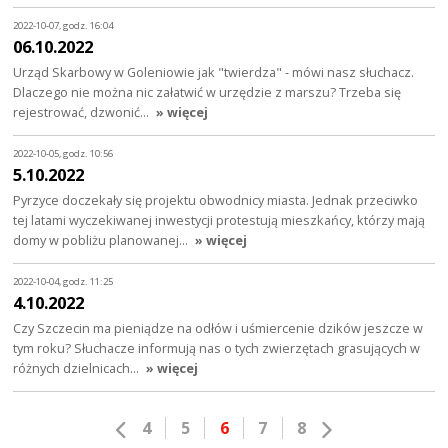
2022-10-07, godz. 16:04
06.10.2022
Urząd Skarbowy w Goleniowie jak "twierdza" - mówi nasz słuchacz.
Dlaczego nie można nic załatwić w urzędzie z marszu? Trzeba się
rejestrować, dzwonić…
» więcej
2022-10-05, godz. 10:56
5.10.2022
Pyrzyce doczekały się projektu obwodnicy miasta. Jednak przeciwko
tej latami wyczekiwanej inwestycji protestują mieszkańcy, którzy mają
domy w pobliżu planowanej…
» więcej
2022-10-04, godz. 11:25
4.10.2022
Czy Szczecin ma pieniądze na odłów i uśmiercenie dzików jeszcze w
tym roku? Słuchacze informują nas o tych zwierzętach grasujących w
różnych dzielnicach…
» więcej
4
5
6
7
8