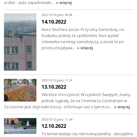
zrobić - auto zaparkowało…
» więcej
2022-10-14, godz. 08:58
14.10.2022
Nasz Słuchacz pisze: Przy ulicy Santockiej, na
budynku jednej ze spółdzielni, ktoś wysłał
człowieka na misję samobójczą, a może to po
prostu inicjatywa…
» więcej
2022-10-13, godz. 11:33
13.10.2022
Wkrótce Uroczystość Wszystkich Świętych, mamy
jednak sygnały, że na Cmentarzu Centralnym w
Szczecinie jest zbyt mało koszy - informuje nas o tym m.in…
» więcej
2022-10-12, godz. 11:44
12.10.2022
To temat wydaje się nierozwiązywalny - dyscyplina