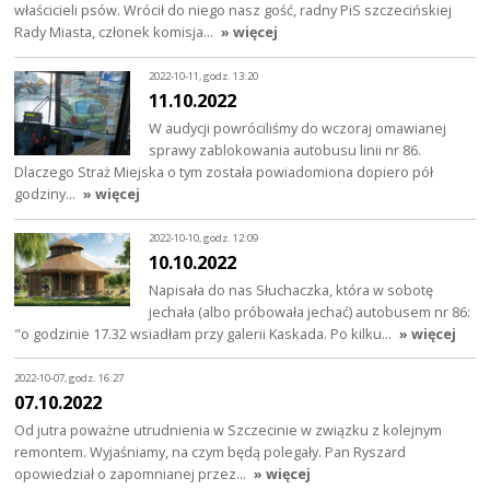
właścicieli psów. Wrócił do niego nasz gość, radny PiS szczecińskiej
Rady Miasta, członek komisja…
» więcej
2022-10-11, godz. 13:20
11.10.2022
W audycji powróciliśmy do wczoraj omawianej
sprawy zablokowania autobusu linii nr 86.
Dlaczego Straż Miejska o tym została powiadomiona dopiero pół
godziny…
» więcej
2022-10-10, godz. 12:09
10.10.2022
Napisała do nas Słuchaczka, która w sobotę
jechała (albo próbowała jechać) autobusem nr 86:
"o godzinie 17.32 wsiadłam przy galerii Kaskada. Po kilku…
» więcej
2022-10-07, godz. 16:27
07.10.2022
Od jutra poważne utrudnienia w Szczecinie w związku z kolejnym
remontem. Wyjaśniamy, na czym będą polegały. Pan Ryszard
opowiedział o zapomnianej przez…
» więcej