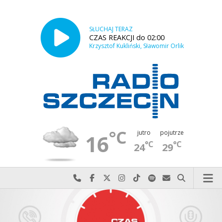
SŁUCHAJ TERAZ
CZAS REAKCJI do 02:00
Krzysztof Kukliński, Sławomir Orlik
°C
jutro
pojutrze
16
°C
°C
24
29
Najlepiej po prostu do nas zadzwoń
Odwiedź nas na Facebook-u
Odwiedź nas na X
Odwiedź nas na Instagram-ie
Odwiedź nas na TikTok-u
Szukaj nas na Spotify
Wyślij do nas w
Szukaj