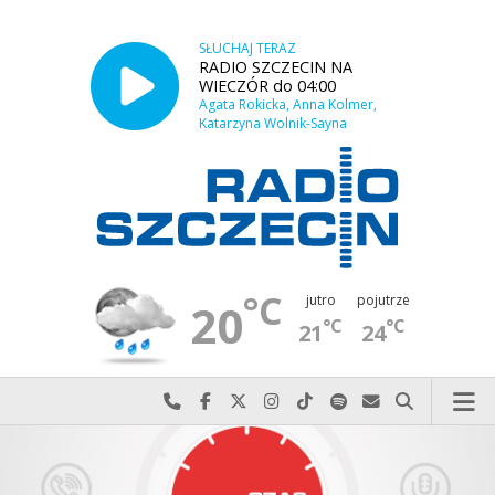
SŁUCHAJ TERAZ
RADIO SZCZECIN NA
WIECZÓR do 04:00
Agata Rokicka, Anna Kolmer,
Katarzyna Wolnik-Sayna
°C
jutro
pojutrze
20
°C
°C
21
24
Najlepiej po prostu do nas zadzwoń
Odwiedź nas na Facebook-u
Odwiedź nas na X
Odwiedź nas na Instagram-ie
Odwiedź nas na TikTok-u
Szukaj nas na Spotify
Wyślij do nas w
Szukaj