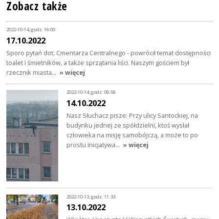
Zobacz także
2022-10-14, godz. 16:00
17.10.2022
Sporo pytań dot. Cmentarza Centralnego - powrócił temat dostępności
toalet i śmietników, a także sprzątania liści. Naszym gościem był
rzecznik miasta…
» więcej
2022-10-14, godz. 08:58
14.10.2022
Nasz Słuchacz pisze: Przy ulicy Santockiej, na
budynku jednej ze spółdzielni, ktoś wysłał
człowieka na misję samobójczą, a może to po
prostu inicjatywa…
» więcej
2022-10-13, godz. 11:33
13.10.2022