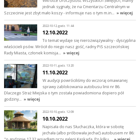
Wkrótce Uroczystość Wszystkich Świętych, mamy
jednak sygnały, że na Cmentarzu Centralnym w
Szczecinie jest zbyt mało koszy - informuje nas o tym m.in…
» więcej
2022-10-12, godz. 11:44
12.10.2022
To temat wydaje się nierozwiązywalny - dyscyplina
właścicieli psów. Wrócił do niego nasz gość, radny PiS szczecińskiej
Rady Miasta, członek komisja…
» więcej
2022-10-11, godz. 13:20
11.10.2022
W audycji powróciliśmy do wczoraj omawianej
sprawy zablokowania autobusu linii nr 86.
Dlaczego Straż Miejska o tym została powiadomiona dopiero pół
godziny…
» więcej
2022-10-10, godz. 12:09
10.10.2022
Napisała do nas Słuchaczka, która w sobotę
jechała (albo próbowała jechać) autobusem nr 86:
"o godzinie 17.32 wsiadłam przy galerii Kaskada. Po kilku…
» więcej