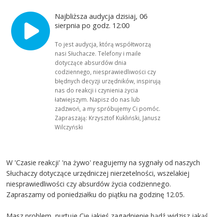
Najbliższa audycja dzisiaj, 06
sierpnia po godz. 12:00
To jest audycja, którą współtworzą
nasi Słuchacze. Telefony i maile
dotyczące absurdów dnia
codziennego, niesprawiedliwości czy
błędnych decyzji urzędników, inspirują
nas do reakcji i czynienia życia
łatwiejszym. Napisz do nas lub
zadzwoń, a my spróbujemy Ci pomóc.
Zapraszają: Krzysztof Kukliński, Janusz
Wilczyński
W 'Czasie reakcji' 'na żywo' reagujemy na sygnały od naszych
Słuchaczy dotyczące urzędniczej nierzetelności, wszelakiej
niesprawiedliwości czy absurdów życia codziennego.
Zapraszamy od poniedziałku do piątku na godzinę 12.05.
Masz problem, nurtuje Cię jakieś zagadnienie bądź widzisz jakąś