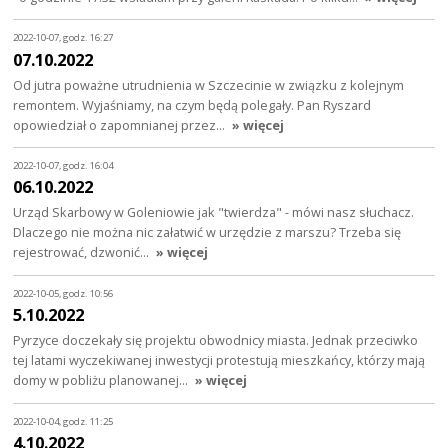
2022-10-07, godz. 16:27
07.10.2022
Od jutra poważne utrudnienia w Szczecinie w związku z kolejnym
remontem. Wyjaśniamy, na czym będą polegały. Pan Ryszard
opowiedział o zapomnianej przez…
» więcej
2022-10-07, godz. 16:04
06.10.2022
Urząd Skarbowy w Goleniowie jak "twierdza" - mówi nasz słuchacz.
Dlaczego nie można nic załatwić w urzędzie z marszu? Trzeba się
rejestrować, dzwonić…
» więcej
2022-10-05, godz. 10:56
5.10.2022
Pyrzyce doczekały się projektu obwodnicy miasta. Jednak przeciwko
tej latami wyczekiwanej inwestycji protestują mieszkańcy, którzy mają
domy w pobliżu planowanej…
» więcej
2022-10-04, godz. 11:25
4.10.2022