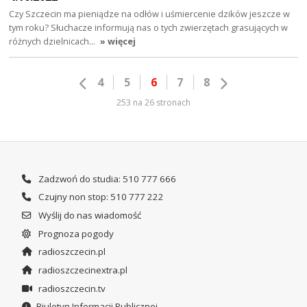
Czy Szczecin ma pieniądze na odłów i uśmiercenie dzików jeszcze w
tym roku? Słuchacze informują nas o tych zwierzętach grasujących w
różnych dzielnicach…
» więcej
4
5
6
7
8
253 na 26 stronach
Zadzwoń do studia: 510 777 666
Czujny non stop: 510 777 222
Wyślij do nas wiadomość
Prognoza pogody
radioszczecin.pl
radioszczecinextra.pl
radioszczecin.tv
Biuletyn Informacji Publicznej