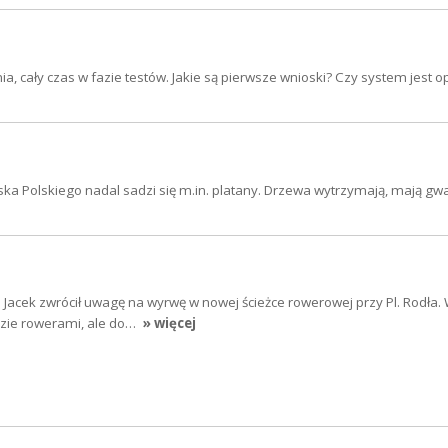
a, cały czas w fazie testów. Jakie są pierwsze wnioski? Czy system jest o
a Polskiego nadal sadzi się m.in. platany. Drzewa wytrzymają, mają gwa
 Jacek zwrócił uwagę na wyrwę w nowej ścieżce rowerowej przy Pl. Rodła
dzie rowerami, ale do…
» więcej