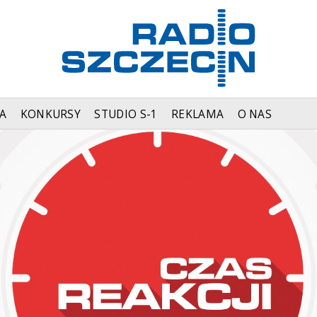
A
KONKURSY
STUDIO S-1
REKLAMA
O NAS