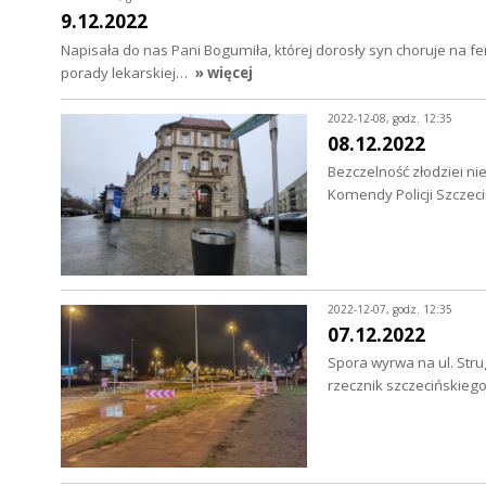
9.12.2022
Napisała do nas Pani Bogumiła, której dorosły syn choruje na f
porady lekarskiej…
» więcej
2022-12-08, godz. 12:35
08.12.2022
Bezczelność złodziei ni
Komendy Policji Szczec
2022-12-07, godz. 12:35
07.12.2022
Spora wyrwa na ul. Stru
rzecznik szczecińskie