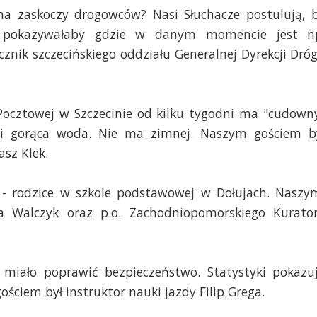
ima zaskoczy drogowców? Nasi Słuchacze postulują, 
ra pokazywałaby gdzie w danym momencie jest n
znik szczecińskiego oddziału Generalnej Dyrekcji Dróg
 Pocztowej w Szczecinie od kilku tygodni ma "cudown
ła i gorąca woda. Nie ma zimnej. Naszym gościem b
sz Klek.
ca - rodzice w szkole podstawowej w Dołujach. Naszy
ta Walczyk oraz p.o. Zachodniopomorskiego Kurato
 miało poprawić bezpieczeństwo. Statystyki pokazu
ościem był instruktor nauki jazdy Filip Grega.