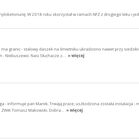
enyloketonurię. W 2018 roku skorzystał w ramach NFZ z drogiego leku i j
e ma granic - stalowy daszek na śmietniku ukradziono nawet przy siedzib
in - Niebuszewo. Nasi Słuchacze z…
» więcej
ga - informuje pan Marek. Trwają prace, uszkodzona została instalacja - 
go ZWiK Tomasz Makowski. Dobra…
» więcej