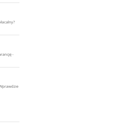
płacalny?
rancję -
. Wprawdzie