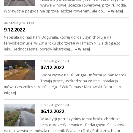
wyrwę w nowej ścieżce rowerowej przy Pl. Rodła.
Wprawdzie pogoda nie sprzyja jeździe rowerami, ale do…
» więcej
2022-12-09, godz. 13:10
9.12.2022
Napisała do nas Pani Bogumiła, której dorosły syn choruje na
fenyloketonurię. W 2018 roku skorzystał w ramach NFZ z drogiego
leku i jednoczesnej porady lekarskiej…
» więcej
2022-12-07, godz. 12:35
07.12.2022
Spora wyrwa na ul. Struga - informuje pan Marek.
Trwają prace, uszkodzona została instalacja -
mówił rzecznik szczecińskiego ZWiK Tomasz Makowski. Dobra…
»
więcej
2022-12-06, godz. 12:00
06.12.2022
W audycji poruszyliśmy temat braku chodnika
przy drodze Warzymice - Będargowo. Są szanse
na tę inwestycję - mówiła naczelnik Wydziału Dróg Publicznych…
»