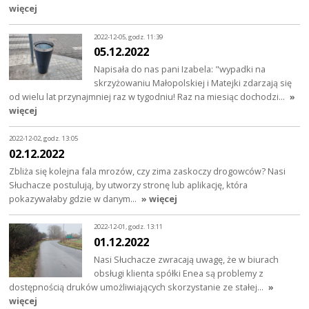
więcej
2022-12-05, godz. 11:39
05.12.2022
Napisała do nas pani Izabela: "wypadki na
skrzyżowaniu Małopolskiej i Matejki zdarzają się
od wielu lat przynajmniej raz w tygodniu! Raz na miesiąc dochodzi…
»
więcej
2022-12-02, godz. 13:05
02.12.2022
Zbliża się kolejna fala mrozów, czy zima zaskoczy drogowców? Nasi
Słuchacze postulują, by utworzy stronę lub aplikację, która
pokazywałaby gdzie w danym…
» więcej
2022-12-01, godz. 13:11
01.12.2022
Nasi Słuchacze zwracają uwagę, że w biurach
obsługi klienta spółki Enea są problemy z
dostępnością druków umożliwiających skorzystanie ze stałej…
»
więcej