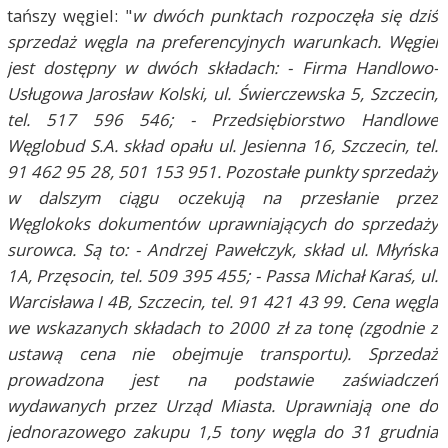
tańszy węgiel: "
w dwóch punktach rozpoczęła się dziś
sprzedaż węgla na preferencyjnych warunkach. Węgiel
jest dostępny w dwóch składach: - Firma Handlowo-
Usługowa Jarosław Kolski, ul. Świerczewska 5, Szczecin,
tel. 517 596 546; - Przedsiębiorstwo Handlowe
Węglobud S.A. skład opału ul. Jesienna 16, Szczecin, tel.
91 462 95 28, 501 153 951. Pozostałe punkty sprzedaży
w dalszym ciągu oczekują na przesłanie przez
Węglokoks dokumentów uprawniających do sprzedaży
surowca. Są to: - Andrzej Pawełczyk, skład ul. Młyńska
1A, Przęsocin, tel. 509 395 455; - Passa Michał Karaś, ul.
Warcisława I 4B, Szczecin, tel. 91 421 43 99. Cena węgla
we wskazanych składach to 2000 zł za tonę (zgodnie z
ustawą cena nie obejmuje transportu). Sprzedaż
prowadzona jest na podstawie zaświadczeń
wydawanych przez Urząd Miasta. Uprawniają one do
jednorazowego zakupu 1,5 tony węgla do 31 grudnia