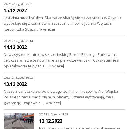
2022-12-15, godz. 22:41
15.12.2022
Jest zima musi być dym. Słuchacze skarżą się na zadymienie. O tym co
wydostaje się z kominów w Szczecinie, mówiła Joanna Wojtach,
rzeczniczka Straży…
» więcej
2022-12-15, godz. 22:14
14.12.2022
Nowy system kontroli w szczecińskiej Strefie Płatnego Parkowania,
cały czas w fazie testów. Jakie są pierwsze wnioski? Czy system jest
opłacalny? Na te pytania…
» więcej
2022-12-13, godz. 16:02
13.12.2022
Nasza Słuchaczka zwróciła uwagę, że mimo mrozów, w Alei Wojska
Polskiego nadal sadzi się m.in. platany. Drzewa wytrzymają, mają
gwarancję - zapewniał…
» więcej
2022-12-12, godz. 13:23
12.12.2022
Nasz stały Słuchacz pan Jacek zwrócił uwagę na