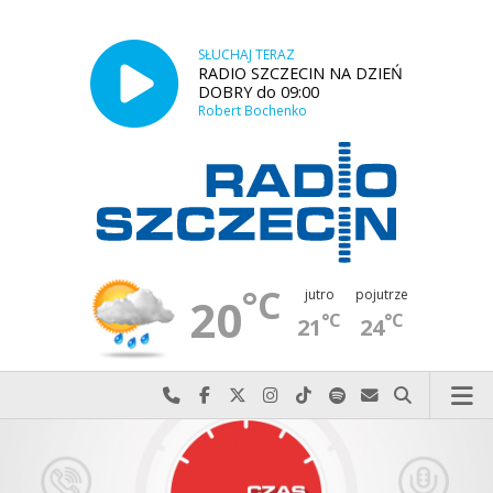
SŁUCHAJ TERAZ
RADIO SZCZECIN NA DZIEŃ
DOBRY do 09:00
Robert Bochenko
°C
jutro
pojutrze
20
°C
°C
21
24
Najlepiej po prostu do nas zadzwoń
Odwiedź nas na Facebook-u
Odwiedź nas na X
Odwiedź nas na Instagram-ie
Odwiedź nas na TikTok-u
Szukaj nas na Spotify
Wyślij do nas w
Szukaj