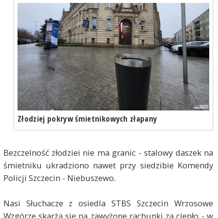
Złodziej pokryw śmietnikowych złapany
Bezczelność złodziei nie ma granic - stalowy daszek na
śmietniku ukradziono nawet przy siedzibie Komendy
Policji Szczecin - Niebuszewo.
Nasi Słuchacze z osiedla STBS Szczecin Wrzosowe
Wzgórze skarżą się na zawyżone rachunki za ciepło - w