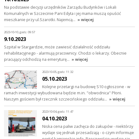
Na podstawie decyzji urzędników Zarządu Budynków i Lokali
Komunalnych w Szczecinie Pani Edyta i jej mama muszą opuścić
mieszkanie przy ul.Szarotki. Najemcą…
» więcej
2023-10-10, godz. 09:57
9.10.2023
Szpital w Stargardzie, może zawiesić działalność oddziału
rehabilitacyjnego - alarmują pracownicy. Chodzi o lekarzy. Obecnie
pracujący odchodzą na emeryturę…
» więcej
2023-10-05, godz. 11:32
05.10.2023
Kolejne przetargi na budowę S10 ogłoszone - w
ramach inwestycji wybudowana będzie m.in. "obwodnica" Płoni.
Naszym gościem był rzecznik szczecińskiego oddziału…
» więcej
2023-10-04, godz. 11:47
04.10.2023
Niska cena paliw zachęca do zakupów - niektórzy
wydaje się jednak przesadzają - o czym informuje
portal kamienskie.info. Rzeczywiście wydaje się,