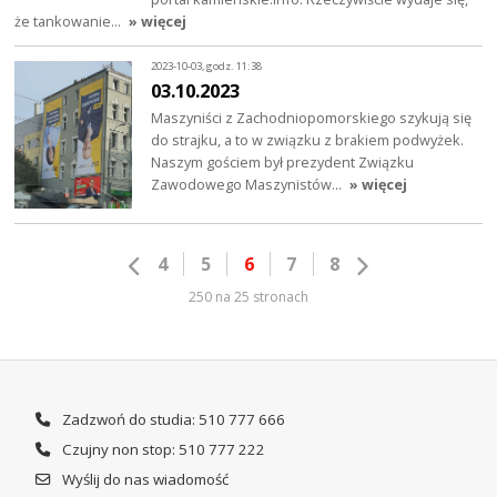
że tankowanie…
» więcej
2023-10-03, godz. 11:38
03.10.2023
Maszyniści z Zachodniopomorskiego szykują się
do strajku, a to w związku z brakiem podwyżek.
Naszym gościem był prezydent Związku
Zawodowego Maszynistów…
» więcej
4
5
6
7
8
250 na 25 stronach
Zadzwoń do studia: 510 777 666
Czujny non stop: 510 777 222
Wyślij do nas wiadomość