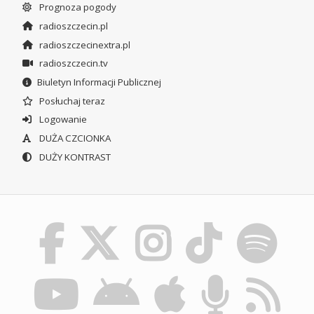
Prognoza pogody
radioszczecin.pl
radioszczecinextra.pl
radioszczecin.tv
Biuletyn Informacji Publicznej
Posłuchaj teraz
Logowanie
DUŻA CZCIONKA
DUŻY KONTRAST