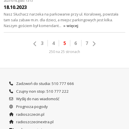
2023-10-18, godz. 13:13
18.10.2023
Nasz Słuchacz narzeka na parkowanie przy ul. Koralowej, powstała
tam sala zabaw m.in. dla dzieci, a miejsc parkingowych jest kilka.
Naszym gościem był komendant…
» więcej
3
4
5
6
7
250 na 25 stronach
Zadzwoń do studia: 510 777 666
Czujny non stop: 510 777 222
Wyślij do nas wiadomość
Prognoza pogody
radioszczecin.pl
radioszczecinextra.pl