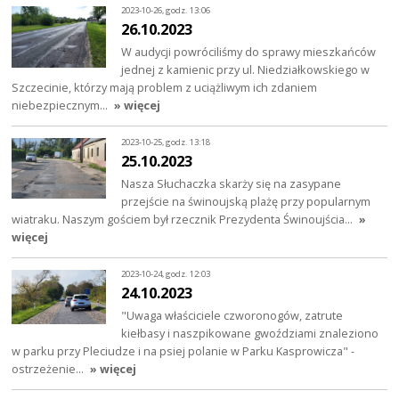
2023-10-26, godz. 13:06
26.10.2023
W audycji powróciliśmy do sprawy mieszkańców
jednej z kamienic przy ul. Niedziałkowskiego w
Szczecinie, którzy mają problem z uciążliwym ich zdaniem
niebezpiecznym…
» więcej
2023-10-25, godz. 13:18
25.10.2023
Nasza Słuchaczka skarży się na zasypane
przejście na świnoujską plażę przy popularnym
wiatraku. Naszym gościem był rzecznik Prezydenta Świnoujścia…
»
więcej
2023-10-24, godz. 12:03
24.10.2023
"Uwaga właściciele czworonogów, zatrute
kiełbasy i naszpikowane gwoździami znaleziono
w parku przy Pleciudze i na psiej polanie w Parku Kasprowicza" -
ostrzeżenie…
» więcej