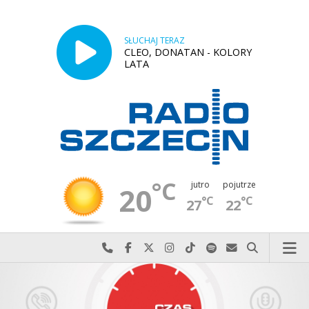
SŁUCHAJ TERAZ
CLEO, DONATAN - KOLORY
LATA
°C
jutro
pojutrze
20
°C
°C
27
22
Najlepiej po prostu do nas zadzwoń
Odwiedź nas na Facebook-u
Odwiedź nas na X
Odwiedź nas na Instagram-ie
Odwiedź nas na TikTok-u
Szukaj nas na Spotify
Wyślij do nas w
Szukaj