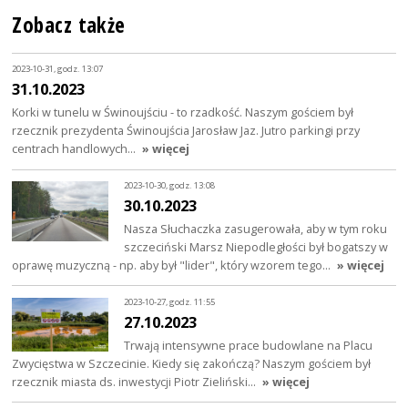
Zobacz także
2023-10-31, godz. 13:07
31.10.2023
Korki w tunelu w Świnoujściu - to rzadkość. Naszym gościem był
rzecznik prezydenta Świnoujścia Jarosław Jaz. Jutro parkingi przy
centrach handlowych…
» więcej
2023-10-30, godz. 13:08
30.10.2023
Nasza Słuchaczka zasugerowała, aby w tym roku
szczeciński Marsz Niepodległości był bogatszy w
oprawę muzyczną - np. aby był "lider", który wzorem tego…
» więcej
2023-10-27, godz. 11:55
27.10.2023
Trwają intensywne prace budowlane na Placu
Zwycięstwa w Szczecinie. Kiedy się zakończą? Naszym gościem był
rzecznik miasta ds. inwestycji Piotr Zieliński…
» więcej