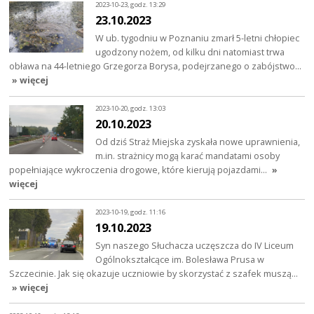
2023-10-23, godz. 13:29
23.10.2023
W ub. tygodniu w Poznaniu zmarł 5-letni chłopiec
ugodzony nożem, od kilku dni natomiast trwa
obława na 44-letniego Grzegorza Borysa, podejrzanego o zabójstwo…
» więcej
2023-10-20, godz. 13:03
20.10.2023
Od dziś Straż Miejska zyskała nowe uprawnienia,
m.in. strażnicy mogą karać mandatami osoby
popełniające wykroczenia drogowe, które kierują pojazdami…
»
więcej
2023-10-19, godz. 11:16
19.10.2023
Syn naszego Słuchacza uczęszcza do IV Liceum
Ogólnokształcące im. Bolesława Prusa w
Szczecinie. Jak się okazuje uczniowie by skorzystać z szafek muszą…
» więcej