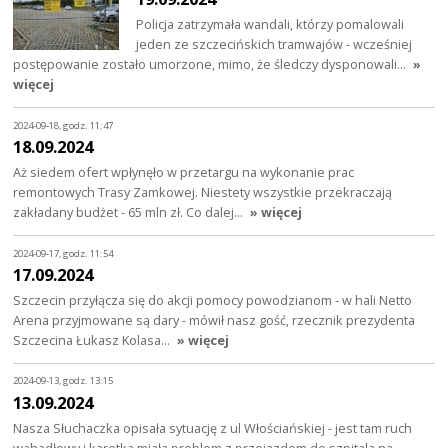
Policja zatrzymała wandali, którzy pomalowali
jeden ze szczecińskich tramwajów - wcześniej
postępowanie zostało umorzone, mimo, że śledczy dysponowali…
»
więcej
2024-09-18, godz. 11:47
18.09.2024
Aż siedem ofert wpłynęło w przetargu na wykonanie prac
remontowych Trasy Zamkowej. Niestety wszystkie przekraczają
zakładany budżet - 65 mln zł. Co dalej…
» więcej
2024-09-17, godz. 11:54
17.09.2024
Szczecin przyłącza się do akcji pomocy powodzianom - w hali Netto
Arena przyjmowane są dary - mówił nasz gość, rzecznik prezydenta
Szczecina Łukasz Kolasa…
» więcej
2024-09-13, godz. 13:15
13.09.2024
Nasza Słuchaczka opisała sytuację z ul Włościańskiej - jest tam ruch
wahadłowy i karetka miała problem z przejazdem do szpitala na