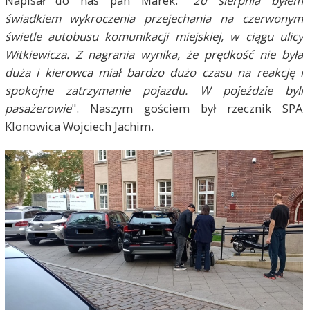
Napisał do nas pan Marek: "
20 sierpnia byłem
świadkiem wykroczenia przejechania na czerwonym
świetle autobusu komunikacji miejskiej, w ciągu ulicy
Witkiewicza. Z nagrania wynika, że prędkość nie była
duża i kierowca miał bardzo dużo czasu na reakcję i
spokojne zatrzymanie pojazdu. W pojeździe byli
pasażerowie
". Naszym gościem był rzecznik SPA
Klonowica Wojciech Jachim.