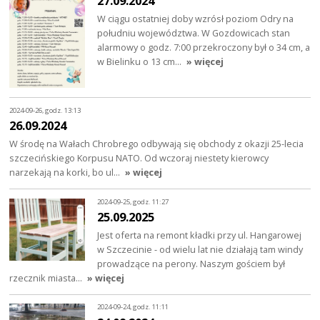
27.09.2024
W ciągu ostatniej doby wzrósł poziom Odry na
południu województwa. W Gozdowicach stan
alarmowy o godz. 7:00 przekroczony był o 34 cm, a
w Bielinku o 13 cm…
» więcej
2024-09-26, godz. 13:13
26.09.2024
W środę na Wałach Chrobrego odbywają się obchody z okazji 25-lecia
szczecińskiego Korpusu NATO. Od wczoraj niestety kierowcy
narzekają na korki, bo ul…
» więcej
2024-09-25, godz. 11:27
25.09.2025
Jest oferta na remont kładki przy ul. Hangarowej
w Szczecinie - od wielu lat nie działają tam windy
prowadzące na perony. Naszym gościem był
rzecznik miasta…
» więcej
2024-09-24, godz. 11:11