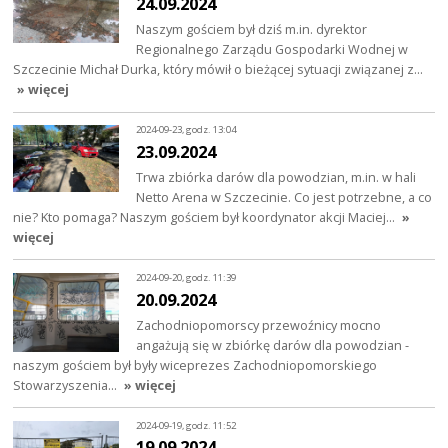
24.09.2024
Naszym gościem był dziś m.in. dyrektor
Regionalnego Zarządu Gospodarki Wodnej w
Szczecinie Michał Durka, który mówił o bieżącej sytuacji związanej z…
» więcej
2024-09-23, godz. 13:04
23.09.2024
Trwa zbiórka darów dla powodzian, m.in. w hali
Netto Arena w Szczecinie. Co jest potrzebne, a co
nie? Kto pomaga? Naszym gościem był koordynator akcji Maciej…
»
więcej
2024-09-20, godz. 11:39
20.09.2024
Zachodniopomorscy przewoźnicy mocno
angażują się w zbiórkę darów dla powodzian -
naszym gościem był były wiceprezes Zachodniopomorskiego
Stowarzyszenia…
» więcej
2024-09-19, godz. 11:52
19.09.2024