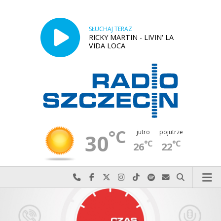
SŁUCHAJ TERAZ
RICKY MARTIN - LIVIN' LA
VIDA LOCA
°C
jutro
pojutrze
30
°C
°C
26
22
Najlepiej po prostu do nas zadzwoń
Odwiedź nas na Facebook-u
Odwiedź nas na X
Odwiedź nas na Instagram-ie
Odwiedź nas na TikTok-u
Szukaj nas na Spotify
Wyślij do nas w
Szukaj