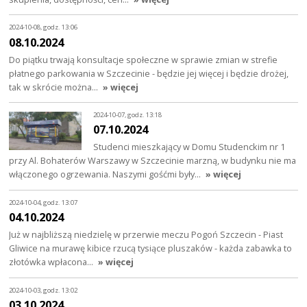
2024-10-08, godz. 13:06
08.10.2024
Do piątku trwają konsultacje społeczne w sprawie zmian w strefie
płatnego parkowania w Szczecinie - będzie jej więcej i będzie drożej,
tak w skrócie można…
» więcej
2024-10-07, godz. 13:18
07.10.2024
Studenci mieszkający w Domu Studenckim nr 1
przy Al. Bohaterów Warszawy w Szczecinie marzną, w budynku nie ma
włączonego ogrzewania. Naszymi gośćmi były…
» więcej
2024-10-04, godz. 13:07
04.10.2024
Już w najbliższą niedzielę w przerwie meczu Pogoń Szczecin - Piast
Gliwice na murawę kibice rzucą tysiące pluszaków - każda zabawka to
złotówka wpłacona…
» więcej
2024-10-03, godz. 13:02
03.10.2024