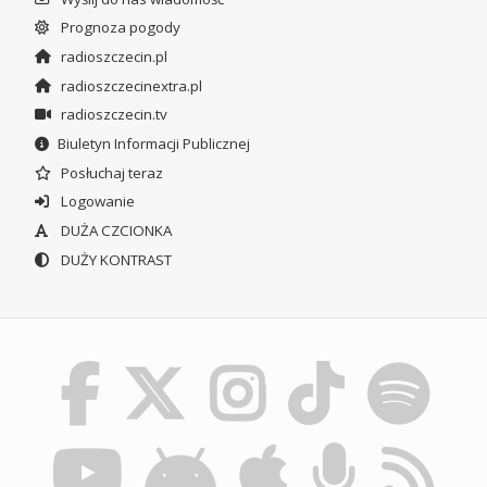
Prognoza pogody
radioszczecin.pl
radioszczecinextra.pl
radioszczecin.tv
Biuletyn Informacji Publicznej
Posłuchaj teraz
Logowanie
DUŻA CZCIONKA
DUŻY KONTRAST