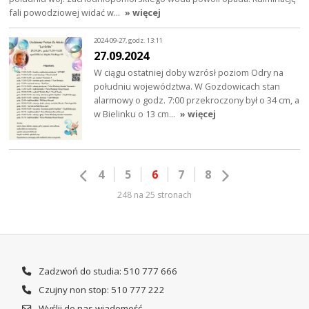
fali powodziowej widać w…
» więcej
2024-09-27, godz. 13:11
27.09.2024
W ciągu ostatniej doby wzrósł poziom Odry na
południu województwa. W Gozdowicach stan
alarmowy o godz. 7:00 przekroczony był o 34 cm, a
w Bielinku o 13 cm…
» więcej
4
5
6
7
8
248 na 25 stronach
Zadzwoń do studia: 510 777 666
Czujny non stop: 510 777 222
Wyślij do nas wiadomość