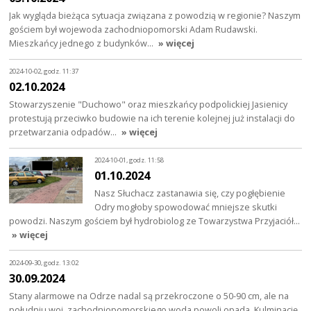
Jak wygląda bieżąca sytuacja związana z powodzią w regionie? Naszym
gościem był wojewoda zachodniopomorski Adam Rudawski.
Mieszkańcy jednego z budynków…
» więcej
2024-10-02, godz. 11:37
02.10.2024
Stowarzyszenie "Duchowo" oraz mieszkańcy podpolickiej Jasienicy
protestują przeciwko budowie na ich terenie kolejnej już instalacji do
przetwarzania odpadów…
» więcej
2024-10-01, godz. 11:58
01.10.2024
Nasz Słuchacz zastanawia się, czy pogłębienie
Odry mogłoby spowodować mniejsze skutki
powodzi. Naszym gościem był hydrobiolog ze Towarzystwa Przyjaciół…
» więcej
2024-09-30, godz. 13:02
30.09.2024
Stany alarmowe na Odrze nadal są przekroczone o 50-90 cm, ale na
południu woj. zachodniopomorskiego woda powoli opada. Kulminację