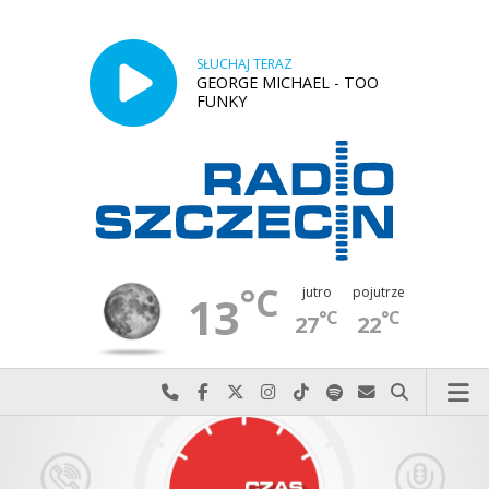
SŁUCHAJ TERAZ
GEORGE MICHAEL - TOO
FUNKY
°C
jutro
pojutrze
13
°C
°C
27
22
Najlepiej po prostu do nas zadzwoń
Odwiedź nas na Facebook-u
Odwiedź nas na X
Odwiedź nas na Instagram-ie
Odwiedź nas na TikTok-u
Szukaj nas na Spotify
Wyślij do nas w
Szukaj