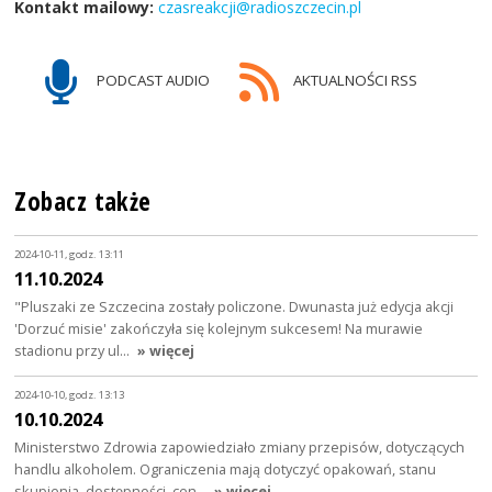
Kontakt mailowy:
czasreakcji@radioszczecin.pl
PODCAST AUDIO
AKTUALNOŚCI RSS
Zobacz także
2024-10-11, godz. 13:11
11.10.2024
"Pluszaki ze Szczecina zostały policzone. Dwunasta już edycja akcji
'Dorzuć misie' zakończyła się kolejnym sukcesem! Na murawie
stadionu przy ul…
» więcej
2024-10-10, godz. 13:13
10.10.2024
Ministerstwo Zdrowia zapowiedziało zmiany przepisów, dotyczących
handlu alkoholem. Ograniczenia mają dotyczyć opakowań, stanu
skupienia, dostępności, cen…
» więcej