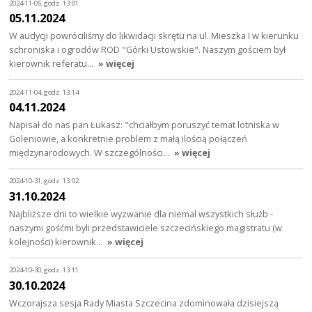
2024-11-05, godz. 13:01
05.11.2024
W audycji powróciliśmy do likwidacji skrętu na ul. Mieszka I w kierunku
schroniska i ogrodów ROD "Górki Ustowskie". Naszym gościem był
kierownik referatu…
» więcej
2024-11-04, godz. 13:14
04.11.2024
Napisał do nas pan Łukasz: "chciałbym poruszyć temat lotniska w
Goleniowie, a konkretnie problem z małą ilością połączeń
międzynarodowych. W szczególności…
» więcej
2024-10-31, godz. 13:02
31.10.2024
Najbliższe dni to wielkie wyzwanie dla niemal wszystkich służb -
naszymi gośćmi byli przedstawiciele szczecińskiego magistratu (w
kolejności) kierownik…
» więcej
2024-10-30, godz. 13:11
30.10.2024
Wczorajsza sesja Rady Miasta Szczecina zdominowała dzisiejszą