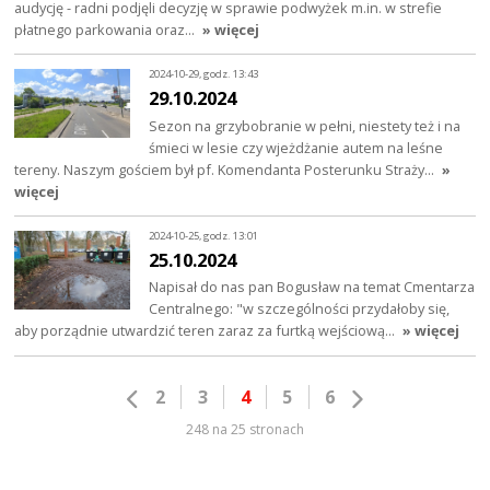
audycję - radni podjęli decyzję w sprawie podwyżek m.in. w strefie
płatnego parkowania oraz…
» więcej
2024-10-29, godz. 13:43
29.10.2024
Sezon na grzybobranie w pełni, niestety też i na
śmieci w lesie czy wjeżdżanie autem na leśne
tereny. Naszym gościem był pf. Komendanta Posterunku Straży…
»
więcej
2024-10-25, godz. 13:01
25.10.2024
Napisał do nas pan Bogusław na temat Cmentarza
Centralnego: "w szczególności przydałoby się,
aby porządnie utwardzić teren zaraz za furtką wejściową…
» więcej
2
3
4
5
6
248 na 25 stronach