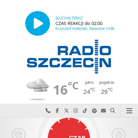
SŁUCHAJ TERAZ
CZAS REAKCJI do 02:00
Krzysztof Kukliński, Sławomir Orlik
°C
jutro
pojutrze
16
°C
°C
24
29
Najlepiej po prostu do nas zadzwoń
Odwiedź nas na Facebook-u
Odwiedź nas na X
Odwiedź nas na Instagram-ie
Odwiedź nas na TikTok-u
Szukaj nas na Spotify
Wyślij do nas w
Szukaj