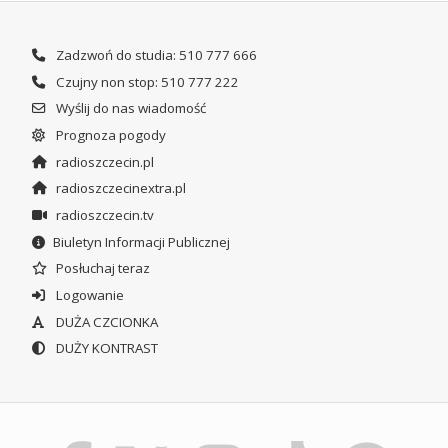
Zadzwoń do studia: 510 777 666
Czujny non stop: 510 777 222
Wyślij do nas wiadomość
Prognoza pogody
radioszczecin.pl
radioszczecinextra.pl
radioszczecin.tv
Biuletyn Informacji Publicznej
Posłuchaj teraz
Logowanie
DUŻA CZCIONKA
DUŻY KONTRAST