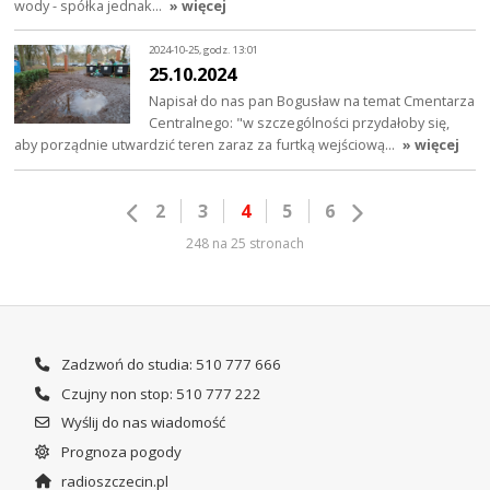
wody - spółka jednak…
» więcej
2024-10-25, godz. 13:01
25.10.2024
Napisał do nas pan Bogusław na temat Cmentarza
Centralnego: "w szczególności przydałoby się,
aby porządnie utwardzić teren zaraz za furtką wejściową…
» więcej
2
3
4
5
6
248 na 25 stronach
Zadzwoń do studia: 510 777 666
Czujny non stop: 510 777 222
Wyślij do nas wiadomość
Prognoza pogody
radioszczecin.pl