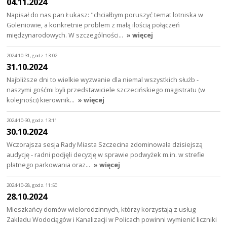
04.11.2024
Napisał do nas pan Łukasz: "chciałbym poruszyć temat lotniska w
Goleniowie, a konkretnie problem z małą ilością połączeń
międzynarodowych. W szczególności…
» więcej
2024-10-31, godz. 13:02
31.10.2024
Najbliższe dni to wielkie wyzwanie dla niemal wszystkich służb -
naszymi gośćmi byli przedstawiciele szczecińskiego magistratu (w
kolejności) kierownik…
» więcej
2024-10-30, godz. 13:11
30.10.2024
Wczorajsza sesja Rady Miasta Szczecina zdominowała dzisiejszą
audycję - radni podjęli decyzję w sprawie podwyżek m.in. w strefie
płatnego parkowania oraz…
» więcej
2024-10-28, godz. 11:50
28.10.2024
Mieszkańcy domów wielorodzinnych, którzy korzystają z usług
Zakładu Wodociągów i Kanalizacji w Policach powinni wymienić liczniki