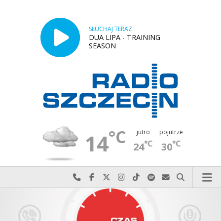
SŁUCHAJ TERAZ
DUA LIPA - TRAINING
SEASON
°C
jutro
pojutrze
14
°C
°C
24
30
Najlepiej po prostu do nas zadzwoń
Odwiedź nas na Facebook-u
Odwiedź nas na X
Odwiedź nas na Instagram-ie
Odwiedź nas na TikTok-u
Szukaj nas na Spotify
Wyślij do nas w
Szukaj