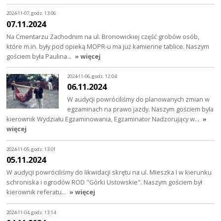
2024-11-07, godz. 13:06
07.11.2024
Na Cmentarzu Zachodnim na ul. Bronowickiej część grobów osób,
które m.in. były pod opieką MOPR-u ma już kamienne tablice. Naszym
gościem była Paulina…
» więcej
2024-11-06, godz. 12:04
06.11.2024
W audycji powróciliśmy do planowanych zmian w
egzaminach na prawo jazdy. Naszym gościem była
kierownik Wydziału Egzaminowania, Egzaminator Nadzorujący w…
»
więcej
2024-11-05, godz. 13:01
05.11.2024
W audycji powróciliśmy do likwidacji skrętu na ul. Mieszka I w kierunku
schroniska i ogrodów ROD "Górki Ustowskie". Naszym gościem był
kierownik referatu…
» więcej
2024-11-04, godz. 13:14