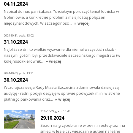
04.11.2024
Napisał do nas pan Łukasz: "chciałbym poruszyć temat lotniska w
Goleniowie, a konkretnie problem z małą ilością połączeń
międzynarodowych. W szczególności…
» więcej
2024-10-31, godz. 13:02
31.10.2024
Najbliższe dni to wielkie wyzwanie dla niemal wszystkich służb -
naszymi gośćmi byli przedstawiciele szczecińskiego magistratu (w
kolejności) kierownik…
» więcej
2024-10-30, godz. 13:11
30.10.2024
Wczorajsza sesja Rady Miasta Szczecina zdominowała dzisiejszą
audycję - radni podjęli decyzję w sprawie podwyżek m.in. w strefie
płatnego parkowania oraz…
» więcej
2024-10-29, godz. 13:43
29.10.2024
Sezon na grzybobranie w pełni, niestety też i na
śmieci w lesie czy wjeżdżanie autem na leśne