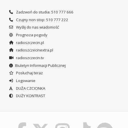
Zadzwoń do studia: 510 777 666
Czujny non stop: 510 777 222
Wyślij do nas wiadomość
Prognoza pogody
radioszczecin.pl
radioszczecinextra.pl
radioszczecin.tv
Biuletyn Informacji Publicznej
Posłuchaj teraz
Logowanie
DUŻA CZCIONKA
DUŻY KONTRAST