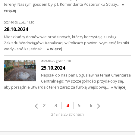
tereny. Naszym gościem był pf. Komendanta Posterunku Straży…
»
więcej
2024-10-28, godz. 11:50
28.10.2024
Mieszkańcy domów wielorodzinnych, którzy korzystają z usług
Zakładu Wodociągów i Kanalizacji w Policach powinni wymienić liczniki
wody - spółka jednak…
» więcej
2024-10-25, godz. 13:01
25.10.2024
Napisał do nas pan Bogusław na temat Cmentarza
Centralnego: "w szczególności przydałoby się,
aby porządnie utwardzić teren zaraz za furtką wejściową…
» więcej
2
3
4
5
6
248 na 25 stronach