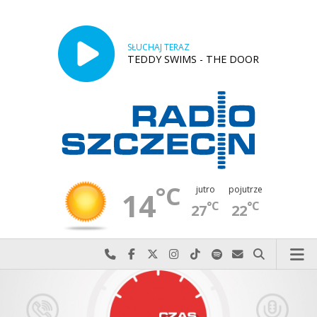
SŁUCHAJ TERAZ
TEDDY SWIMS - THE DOOR
°C
jutro
pojutrze
14
°C
°C
27
22
Najlepiej po prostu do nas zadzwoń
Odwiedź nas na Facebook-u
Odwiedź nas na X
Odwiedź nas na Instagram-ie
Odwiedź nas na TikTok-u
Szukaj nas na Spotify
Wyślij do nas w
Szukaj