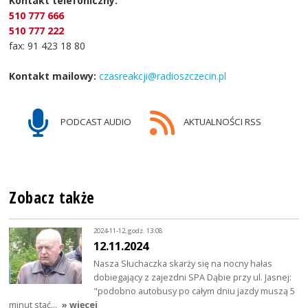
Kontakt telefoniczny:
510 777 666
510 777 222
fax: 91 423 18 80
Kontakt mailowy:
czasreakcji@radioszczecin.pl
PODCAST AUDIO
AKTUALNOŚCI RSS
Zobacz także
2024-11-12, godz. 13:08
12.11.2024
Nasza Słuchaczka skarży się na nocny hałas
dobiegający z zajezdni SPA Dąbie przy ul. Jasnej:
"podobno autobusy po całym dniu jazdy muszą 5
minut stać…
» więcej