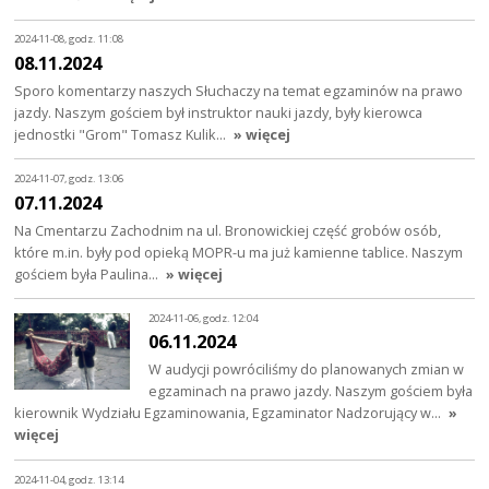
2024-11-08, godz. 11:08
08.11.2024
Sporo komentarzy naszych Słuchaczy na temat egzaminów na prawo
jazdy. Naszym gościem był instruktor nauki jazdy, były kierowca
jednostki "Grom" Tomasz Kulik…
» więcej
2024-11-07, godz. 13:06
07.11.2024
Na Cmentarzu Zachodnim na ul. Bronowickiej część grobów osób,
które m.in. były pod opieką MOPR-u ma już kamienne tablice. Naszym
gościem była Paulina…
» więcej
2024-11-06, godz. 12:04
06.11.2024
W audycji powróciliśmy do planowanych zmian w
egzaminach na prawo jazdy. Naszym gościem była
kierownik Wydziału Egzaminowania, Egzaminator Nadzorujący w…
»
więcej
2024-11-04, godz. 13:14