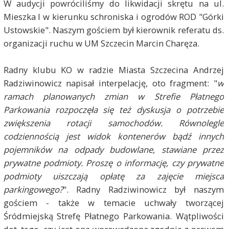
W audycji powróciliśmy do likwidacji skrętu na ul.
Mieszka I w kierunku schroniska i ogrodów ROD "Górki
Ustowskie". Naszym gościem był kierownik referatu ds.
organizacji ruchu w UM Szczecin Marcin Charęza.
Radny klubu KO w radzie Miasta Szczecina Andrzej
Radziwinowicz napisał interpelację, oto fragment: "
w
ramach planowanych zmian w Strefie Płatnego
Parkowania rozpoczęła się też dyskusja o potrzebie
zwiększenia rotacji samochodów. Równolegle
codziennością jest widok kontenerów bądź innych
pojemników na odpady budowlane, stawiane przez
prywatne podmioty. Proszę o informację, czy prywatne
podmioty uiszczają opłatę za zajęcie miejsca
parkingowego?
". Radny Radziwinowicz był naszym
gościem - także w temacie uchwały tworzącej
Śródmiejską Strefę Płatnego Parkowania. Wątpliwości