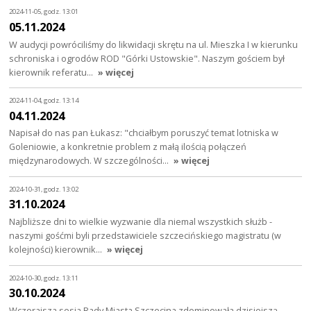
2024-11-05, godz. 13:01
05.11.2024
W audycji powróciliśmy do likwidacji skrętu na ul. Mieszka I w kierunku
schroniska i ogrodów ROD "Górki Ustowskie". Naszym gościem był
kierownik referatu…
» więcej
2024-11-04, godz. 13:14
04.11.2024
Napisał do nas pan Łukasz: "chciałbym poruszyć temat lotniska w
Goleniowie, a konkretnie problem z małą ilością połączeń
międzynarodowych. W szczególności…
» więcej
2024-10-31, godz. 13:02
31.10.2024
Najbliższe dni to wielkie wyzwanie dla niemal wszystkich służb -
naszymi gośćmi byli przedstawiciele szczecińskiego magistratu (w
kolejności) kierownik…
» więcej
2024-10-30, godz. 13:11
30.10.2024
Wczorajsza sesja Rady Miasta Szczecina zdominowała dzisiejszą