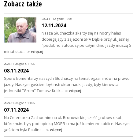
Zobacz także
2024-11-12, godz. 13:08
12.11.2024
Nasza Słuchaczka skarży się na nocny hałas
dobiegający z zajezdni SPA Dąbie przy ul. Jasnej:
"podobno autobusy po całym dniu jazdy muszą 5
minut stać…
» więcej
2024-11-08, godz. 11:08
08.11.2024
Sporo komentarzy naszych Słuchaczy na temat egzaminów na prawo
jazdy. Naszym gościem był instruktor nauki jazdy, były kierowca
jednostki "Grom" Tomasz Kulik…
» więcej
2024-11-07, godz. 13:06
07.11.2024
Na Cmentarzu Zachodnim na ul. Bronowickiej część grobów osób,
które m.in. były pod opieką MOPR-u ma już kamienne tablice. Naszym
gościem była Paulina…
» więcej