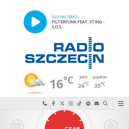
SŁUCHAJ TERAZ
FILTERFUNK FEAT. STING -
S.O.S.
°C
jutro
pojutrze
16
°C
°C
24
30
Najlepiej po prostu do nas zadzwoń
Odwiedź nas na Facebook-u
Odwiedź nas na X
Odwiedź nas na Instagram-ie
Odwiedź nas na TikTok-u
Szukaj nas na Spotify
Wyślij do nas w
Szukaj