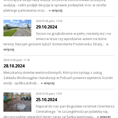
audycję - radni podjęli decyzję w sprawie podwyżek m.in. w strefie
płatnego parkowania oraz…
» więcej
2024-10-29, godz. 13:43
29.10.2024
Sezon na grzybobranie w pełni, niestety też i na
śmieci w lesie czy wjeżdżanie autem na leśne
tereny. Naszym gościem był pf. Komendanta Posterunku Straży…
»
więcej
2024-10-28, godz. 11:50
28.10.2024
Mieszkańcy domów wielorodzinnych, którzy korzystają z usług
Zakładu Wodociągów i Kanalizacji w Policach powinni wymienić liczniki
wody - spółka jednak…
» więcej
2024-10-25, godz. 13:01
25.10.2024
Napisał do nas pan Bogusław na temat Cmentarza
Centralnego: "w szczególności przydałoby się,
aby porządnie utwardzić teren zaraz za furtką wejściową…
» więcej