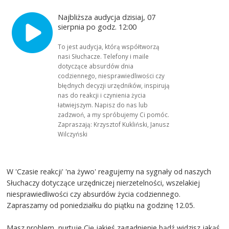
Najbliższa audycja dzisiaj, 07
sierpnia po godz. 12:00
To jest audycja, którą współtworzą
nasi Słuchacze. Telefony i maile
dotyczące absurdów dnia
codziennego, niesprawiedliwości czy
błędnych decyzji urzędników, inspirują
nas do reakcji i czynienia życia
łatwiejszym. Napisz do nas lub
zadzwoń, a my spróbujemy Ci pomóc.
Zapraszają: Krzysztof Kukliński, Janusz
Wilczyński
W 'Czasie reakcji' 'na żywo' reagujemy na sygnały od naszych
Słuchaczy dotyczące urzędniczej nierzetelności, wszelakiej
niesprawiedliwości czy absurdów życia codziennego.
Zapraszamy od poniedziałku do piątku na godzinę 12.05.
Masz problem, nurtuje Cię jakieś zagadnienie bądź widzisz jakąś