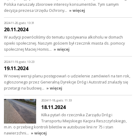
Polska naruszały zbiorowe interesy konsumentów. Tym samym
decyzja prezesa Urzędu Ochrony…
» więcej
2024-11-20, godz. 13:31
20.11.2024
W audycji powróciliśmy do tematu spożywania alkoholu w domach
opieki społecznej. Naszym gościem był rzecznik miasta ds. pomocy
społecznej Maciej Homis…
» więcej
2024-11-19, godz. 13:23
19.11.2024
W nowej wersji planu postępowań o udzielenie zamówień na ten rok,
ogłoszonego przez Generalną Dyrekcje Dróg i Autostrad znalazły się
przetargi na budowę…
» więcej
2024-11-18, godz. 11:33
18.11.2024
Kilka pytań do rzecznika Zarządu Dróg i
Transportu Miejskiego Kacpra Reszczyńskiego,
m.in. o przebieg kontroli biletów w autobusie linii nr 75 i stan
nawierzchni…
» więcej