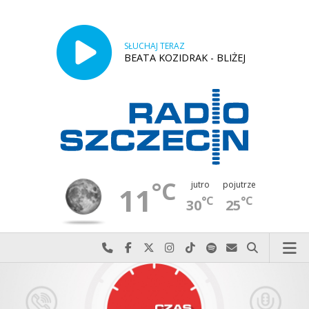
SŁUCHAJ TERAZ
BEATA KOZIDRAK - BLIŻEJ
°C
jutro
pojutrze
11
°C
°C
30
25
Najlepiej po prostu do nas zadzwoń
Odwiedź nas na Facebook-u
Odwiedź nas na X
Odwiedź nas na Instagram-ie
Odwiedź nas na TikTok-u
Szukaj nas na Spotify
Wyślij do nas w
Szukaj