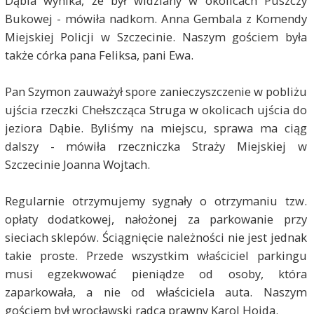
Dąbia wynika, że był widziany w okolicach Puszczy
Bukowej - mówiła nadkom. Anna Gembala z Komendy
Miejskiej Policji w Szczecinie. Naszym gościem była
także córka pana Feliksa, pani Ewa.
Pan Szymon zauważył spore zanieczyszczenie
w pobliżu
ujścia rzeczki Chełszcząca Struga w okolicach ujścia do
jeziora Dąbie. Byliśmy na miejscu, sprawa ma ciąg
dalszy - mówiła rzeczniczka Straży Miejskiej w
Szczecinie Joanna Wojtach.
Regularnie otrzymujemy sygnały o otrzymaniu tzw.
opłaty dodatkowej, nałożonej za parkowanie przy
sieciach sklepów. Ściągnięcie należności nie jest jednak
takie proste. Przede wszystkim właściciel parkingu
musi egzekwować pieniądze od osoby, która
zaparkowała, a nie od właściciela auta. Naszym
gościem był wrocławski radca prawny Karol Hojda.