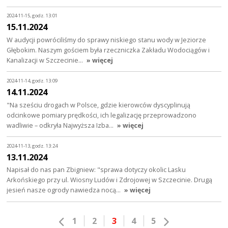
2024-11-15, godz. 13:01
15.11.2024
W audycji powróciliśmy do sprawy niskiego stanu wody w Jeziorze
Głębokim. Naszym gościem była rzeczniczka Zakładu Wodociągów i
Kanalizacji w Szczecinie…
» więcej
2024-11-14, godz. 13:09
14.11.2024
"Na sześciu drogach w Polsce, gdzie kierowców dyscyplinują
odcinkowe pomiary prędkości, ich legalizację przeprowadzono
wadliwie – odkryła Najwyższa Izba…
» więcej
2024-11-13, godz. 13:24
13.11.2024
Napisał do nas pan Zbigniew: "sprawa dotyczy okolic Lasku
Arkońskiego przy ul. Wiosny Ludów i Zdrojowej w Szczecinie. Drugą
jesień nasze ogrody nawiedza nocą…
» więcej
1
2
3
4
5