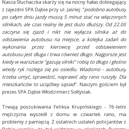
Nasza Słuchaczka skarży się na nocny hałas dobiegający
z zajezdni SPA Dąbie przy ul. Jasnej: "
podobno autobusy
po całym dniu jazdy muszą 5 minut stać na włączonych
silnikach, ale czas realny ile jest dużo dłuższy. Od 22.00
zaczyna się zjazd i nikt nie wyłącza silnika aż do
odstawienia autobusu na miejsce, a kolejka zadań do
wykonania przez kierowcę przed odstawieniem
autobusu jest długa i trwa również długo. Najgorsze jest
kiedy w warsztacie "gazują silniki" robią to długo i głośno
wtedy ryk rozlega się po osiedlu. Wiadomo - autobusy
trzeba umyć, sprawdzić, naprawić aby rano ruszyły. Dla
mieszkańców to uciążliwy sąsiad
". Naszym gościem był
prezes SPA Dąbie Włodzimierz Sołtysiak.
Trwają poszukiwania Feliksa Krupińskiego - 76-letni
mężczyzna wyszedł z domu w czwartek rano, ma
problemy z pamięcią. Z ostatnich ustaleń policjantów z