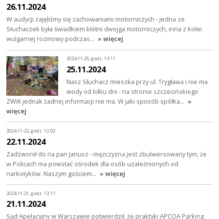
26.11.2024
W audycji zajęliśmy się zachowaniami motorniczych - jedna ze
Słuchaczek była świadkiem kłótni dwojga motorniczych, inna z kolei
wulgarnej rozmowy podczas…
» więcej
2024-11-25, godz. 13:11
25.11.2024
Nasz Słuchacz mieszka przy ul. Trygława i nie ma
wody od kilku dni - na stronie szczecińskiego
ZWiK jednak żadnej informacji nie ma. W jaki sposób spółka…
»
więcej
2024-11-22, godz. 12:02
22.11.2024
Zadzwonił do na pan Janusz - mężczyzna jest zbulwersowany tym, że
w Policach ma powstać ośrodek dla osób uzależnionych od
narkotyków. Naszym gościem…
» więcej
2024-11-21, godz. 13:17
21.11.2024
Sąd Apelacyjny w Warszawie potwierdził, że praktyki APCOA Parking