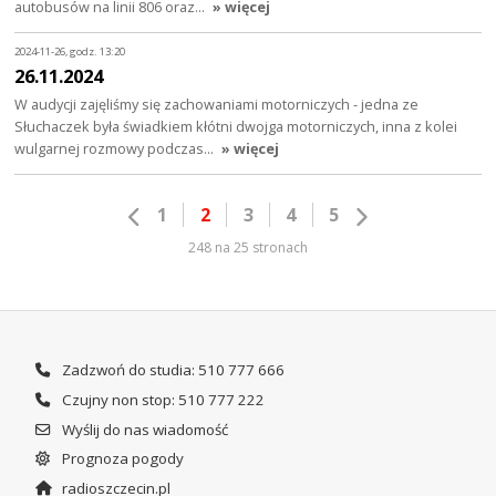
autobusów na linii 806 oraz…
» więcej
2024-11-26, godz. 13:20
26.11.2024
W audycji zajęliśmy się zachowaniami motorniczych - jedna ze
Słuchaczek była świadkiem kłótni dwojga motorniczych, inna z kolei
wulgarnej rozmowy podczas…
» więcej
1
2
3
4
5
248 na 25 stronach
Zadzwoń do studia: 510 777 666
Czujny non stop: 510 777 222
Wyślij do nas wiadomość
Prognoza pogody
radioszczecin.pl