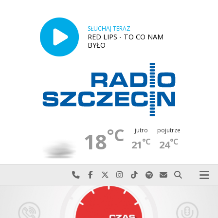
SŁUCHAJ TERAZ
RED LIPS - TO CO NAM
BYŁO
°C
jutro
pojutrze
18
°C
°C
21
24
Najlepiej po prostu do nas zadzwoń
Odwiedź nas na Facebook-u
Odwiedź nas na X
Odwiedź nas na Instagram-ie
Odwiedź nas na TikTok-u
Szukaj nas na Spotify
Wyślij do nas w
Szukaj