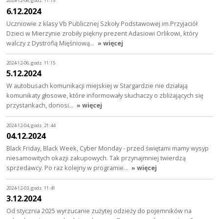
2024-12-06, godz. 11:15
6.12.2024
Uczniowie z klasy Vb Publicznej Szkoły Podstawowej im.Przyjaciół
Dzieci w Mierzynie zrobiły piękny prezent Adasiowi Orlikowi, który
walczy z Dystrofią Mięśniową…
» więcej
2024-12-06, godz. 11:15
5.12.2024
W autobusach komunikacji miejskiej w Stargardzie nie działają
komunikaty głosowe, które informowały słuchaczy o zbliżających się
przystankach, donosi…
» więcej
2024-12-04, godz. 21:44
04.12.2024
Black Friday, Black Week, Cyber Monday - przed świętami mamy wysyp
niesamowitych okazji zakupowych. Tak przynajmniej twierdzą
sprzedawcy. Po raz kolejny w programie…
» więcej
2024-12-03, godz. 11:41
3.12.2024
Od stycznia 2025 wyrzucanie zużytej odzieży do pojemników na