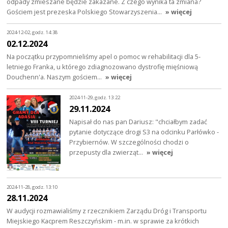
odpady zmieszane będzie zakazane. Z czego wynika ta zmiana?
Gościem jest prezeska Polskiego Stowarzyszenia…
» więcej
2024-12-02, godz. 14:38
02.12.2024
Na początku przypomnieliśmy apel o pomoc w rehabilitacji dla 5-
letniego Franka, u którego zdiagnozowano dystrofię mięśniową
Douchenn'a. Naszym gościem…
» więcej
2024-11-29, godz. 13:22
29.11.2024
Napisał do nas pan Dariusz: "chciałbym zadać
pytanie dotyczące drogi S3 na odcinku Parłówko -
Przybiernów. W szczególności chodzi o
przepusty dla zwierząt…
» więcej
2024-11-28, godz. 13:10
28.11.2024
W audycji rozmawialiśmy z rzecznikiem Zarządu Dróg i Transportu
Miejskiego Kacprem Reszczyńskim - m.in. w sprawie za krótkich