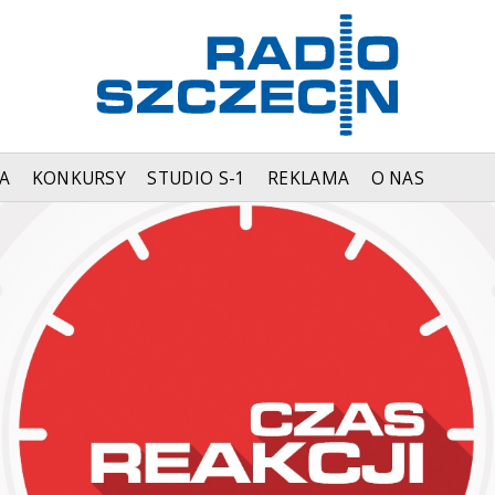
A
KONKURSY
STUDIO S-1
REKLAMA
O NAS