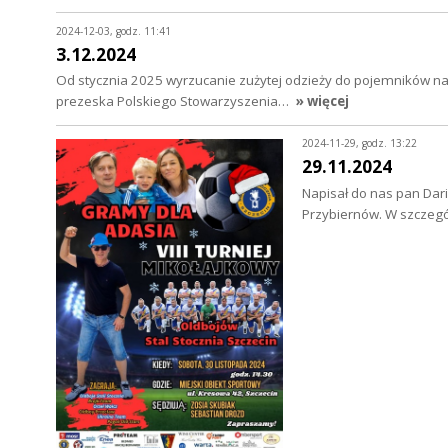
2024-12-03, godz. 11:41
3.12.2024
Od stycznia 2025 wyrzucanie zużytej odzieży do pojemników n
prezeska Polskiego Stowarzyszenia…
» więcej
2024-11-29, godz. 13:22
29.11.2024
Napisał do nas pan Dari
Przybiernów. W szczegó