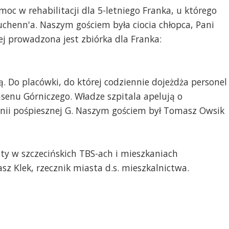
c w rehabilitacji dla 5-letniego Franka, u którego
henn'a. Naszym gościem była ciocia chłopca, Pani
rej prowadzona jest zbiórka dla Franka:
. Do placówki, do której codziennie dojeżdża personel 
asenu Górniczego. Władze szpitala apelują o
 linii pośpiesznej G. Naszym gościem był Tomasz Owsik
aty w szczecińskich TBS-ach i mieszkaniach
 Klek, rzecznik miasta d.s. mieszkalnictwa.