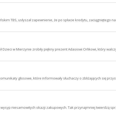
cińskim TBS, usłyszał zapewnienie, że po spłacie kredytu, zaciągniętego 
 Dzieci w Mierzynie zrobiły piękny prezent Adasiowi Orlikowi, który walcz
komunikaty głosowe, które informowały słuchaczy o zbliżających się przy
 wysyp niesamowitych okazji zakupowych. Tak przynajmniej twierdzą sp