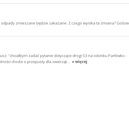
a odpady zmieszane będzie zakazane. Z czego wynika ta zmiana? Goście
usz: "chciałbym zadać pytanie dotyczące drogi S3 na odcinku Parłówko -
lności chodzi o przepusty dla zwierząt…
» więcej