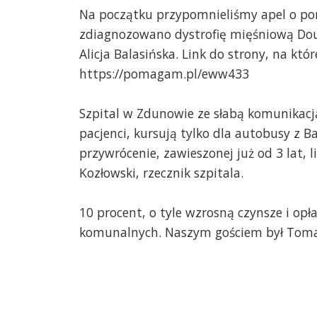
Na początku przypomnieliśmy apel o pomo
zdiagnozowano dystrofię mięśniową Douc
Alicja Balasińska. Link do strony, na któ
https://pomagam.pl/eww433
Szpital w Zdunowie ze słabą komunikacją
pacjenci, kursują tylko dla autobusy z B
przywrócenie, zawieszonej już od 3 lat,
Kozłowski, rzecznik szpitala.
10 procent, o tyle wzrosną czynsze i opł
komunalnych. Naszym gościem był Tomasz