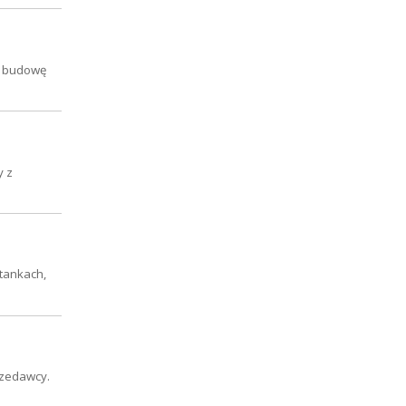
na budowę
y z
stankach,
rzedawcy.