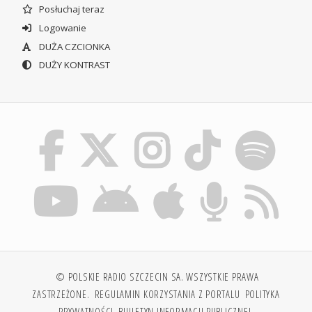
Posłuchaj teraz
Logowanie
DUŻA CZCIONKA
DUŻY KONTRAST
© POLSKIE RADIO SZCZECIN SA. WSZYSTKIE PRAWA
ZASTRZEŻONE.
REGULAMIN KORZYSTANIA Z PORTALU
POLITYKA
PRYWATNOŚCI
BIULETYN INFORMACJI PUBLICZNEJ