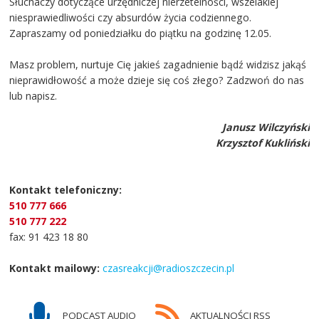
Słuchaczy dotyczące urzędniczej nierzetelności, wszelakiej
niesprawiedliwości czy absurdów życia codziennego.
Zapraszamy od poniedziałku do piątku na godzinę 12.05.
Masz problem, nurtuje Cię jakieś zagadnienie bądź widzisz jakąś
nieprawidłowość a może dzieje się coś złego? Zadzwoń do nas
lub napisz.
Janusz Wilczyński
Krzysztof Kukliński
Kontakt telefoniczny:
510 777 666
510 777 222
fax: 91 423 18 80
Kontakt mailowy:
czasreakcji@radioszczecin.pl
PODCAST AUDIO
AKTUALNOŚCI RSS