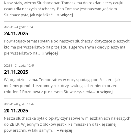
Nasz stały, wierny Słuchacz pan Tomasz ma do rozdania trzy czujki
czadu dla naszych słuchaczy. Pan Tomasz jest naszym gościem.
Słuchacz pyta, jak wjeżdżać…
» więcej
2025-11-24, godz. 13:45
24.11.2025
Powracający temat i pytania od naszych słuchaczy, dotyczące pieszych:
kto ma pierwszeństwo na przejściu sugerowanym i kiedy pieszy ma
pierwszeństwo na…
» więcej
2025-11-21, godz. 10:47
21.11.2025
W pogodzie - zima. Temperatury w nocy spadają poniżej zera. Jak
możemy pomóc bezdomnym, którzy szukają schronienia przed
chłodem? Rozmowa z prezesem Stowarzyszenia…
» więcej
2025-11-20, godz. 14:42
20.11.2025
Nasza słuchaczka pyta o opłaty czynszowe w mieszkaniach należących
do ZBiLK. W jednym z bloków jest klika mieszkań o takiej samej
powierzchni, w taki samym…
» więcej