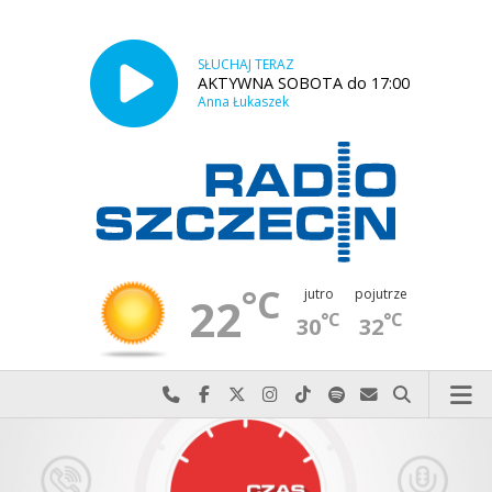
SŁUCHAJ TERAZ
AKTYWNA SOBOTA do 17:00
Anna Łukaszek
°C
jutro
pojutrze
22
°C
°C
30
32
Najlepiej po prostu do nas zadzwoń
Odwiedź nas na Facebook-u
Odwiedź nas na X
Odwiedź nas na Instagram-ie
Odwiedź nas na TikTok-u
Szukaj nas na Spotify
Wyślij do nas w
Szukaj