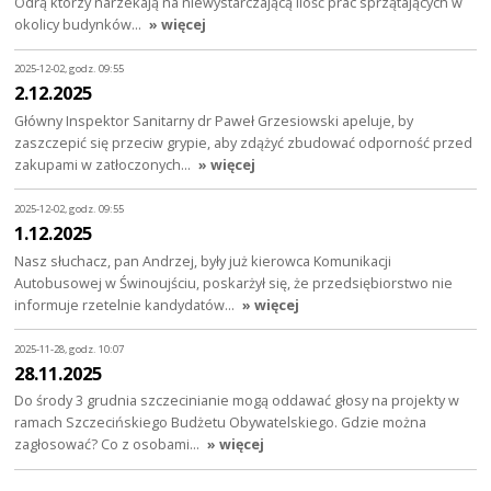
Odrą którzy narzekają na niewystarczającą ilość prac sprzątających w
okolicy budynków…
» więcej
2025-12-02, godz. 09:55
2.12.2025
Główny Inspektor Sanitarny dr Paweł Grzesiowski apeluje, by
zaszczepić się przeciw grypie, aby zdążyć zbudować odporność przed
zakupami w zatłoczonych…
» więcej
2025-12-02, godz. 09:55
1.12.2025
Nasz słuchacz, pan Andrzej, były już kierowca Komunikacji
Autobusowej w Świnoujściu, poskarżył się, że przedsiębiorstwo nie
informuje rzetelnie kandydatów…
» więcej
2025-11-28, godz. 10:07
28.11.2025
Do środy 3 grudnia szczecinianie mogą oddawać głosy na projekty w
ramach Szczecińskiego Budżetu Obywatelskiego. Gdzie można
zagłosować? Co z osobami…
» więcej