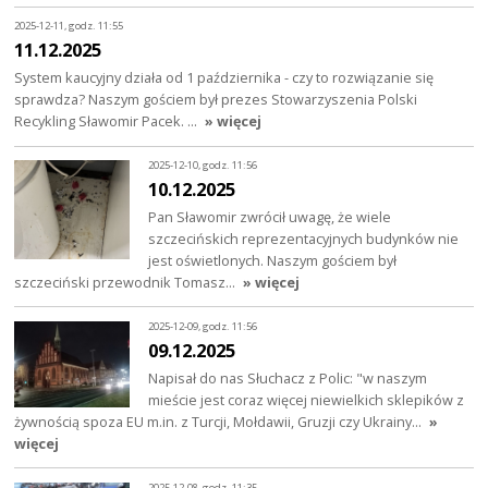
2025-12-11, godz. 11:55
11.12.2025
System kaucyjny działa od 1 października - czy to rozwiązanie się
sprawdza? Naszym gościem był prezes Stowarzyszenia Polski
Recykling Sławomir Pacek. …
» więcej
2025-12-10, godz. 11:56
10.12.2025
Pan Sławomir zwrócił uwagę, że wiele
szczecińskich reprezentacyjnych budynków nie
jest oświetlonych. Naszym gościem był
szczeciński przewodnik Tomasz…
» więcej
2025-12-09, godz. 11:56
09.12.2025
Napisał do nas Słuchacz z Polic: "w naszym
mieście jest coraz więcej niewielkich sklepików z
żywnością spoza EU m.in. z Turcji, Mołdawii, Gruzji czy Ukrainy…
»
więcej
2025-12-08, godz. 11:35