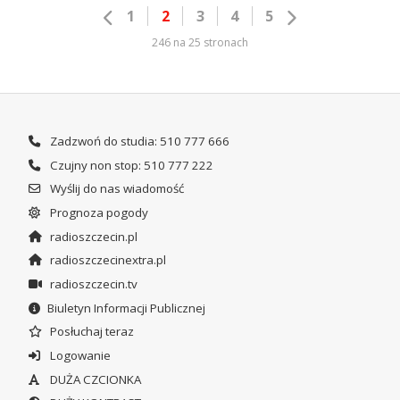
1
2
3
4
5
246 na 25 stronach
Zadzwoń do studia: 510 777 666
Czujny non stop: 510 777 222
Wyślij do nas wiadomość
Prognoza pogody
radioszczecin.pl
radioszczecinextra.pl
radioszczecin.tv
Biuletyn Informacji Publicznej
Posłuchaj teraz
Logowanie
DUŻA CZCIONKA