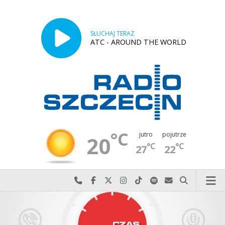
SŁUCHAJ TERAZ
ATC - AROUND THE WORLD
°C
jutro
pojutrze
20
°C
°C
27
22
Najlepiej po prostu do nas zadzwoń
Odwiedź nas na Facebook-u
Odwiedź nas na X
Odwiedź nas na Instagram-ie
Odwiedź nas na TikTok-u
Szukaj nas na Spotify
Wyślij do nas w
Szukaj