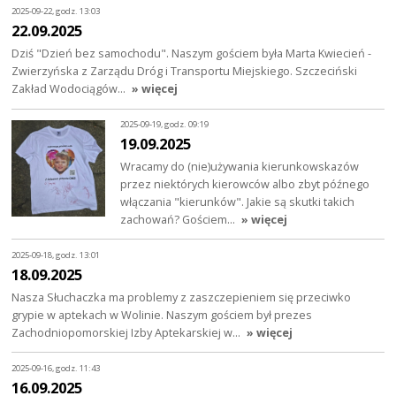
2025-09-22, godz. 13:03
22.09.2025
Dziś "Dzień bez samochodu". Naszym gościem była Marta Kwiecień -
Zwierzyńska z Zarządu Dróg i Transportu Miejskiego. Szczeciński
Zakład Wodociągów…
» więcej
2025-09-19, godz. 09:19
19.09.2025
Wracamy do (nie)używania kierunkowskazów
przez niektórych kierowców albo zbyt późnego
włączania "kierunków". Jakie są skutki takich
zachowań? Gościem…
» więcej
2025-09-18, godz. 13:01
18.09.2025
Nasza Słuchaczka ma problemy z zaszczepieniem się przeciwko
grypie w aptekach w Wolinie. Naszym gościem był prezes
Zachodniopomorskiej Izby Aptekarskiej w…
» więcej
2025-09-16, godz. 11:43
16.09.2025