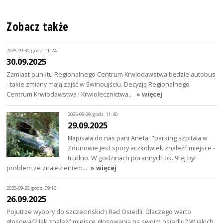
Zobacz także
2025-09-30, godz. 11:24
30.09.2025
Zamiast punktu Regionalnego Centrum Krwiodawstwa będzie autobus
- takie zmiany mają zajść w Świnoujściu. Decyzją Regionalnego
Centrum Krwiodawstwa i Krwiolecznictwa…
» więcej
2025-09-29, godz. 11:40
29.09.2025
Napisała do nas pani Aneta: "parking szpitala w
Zdunowie jest spory aczkolwiek znaleźć miejsce -
trudno. W godzinach porannych ok. 9tej był
problem ze znalezieniem…
» więcej
2025-09-26, godz. 09:16
26.09.2025
Pojutrze wybory do szczecińskich Rad Osiedli. Dlaczego warto
głosować? Jak znaleźć miejsce głosowania na swoim osiedlu? W jakich