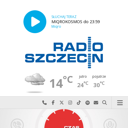
SŁUCHAJ TERAZ
MIQROKOSMOS do 23:59
Miqro
°C
jutro
pojutrze
14
°C
°C
24
30
Najlepiej po prostu do nas zadzwoń
Odwiedź nas na Facebook-u
Odwiedź nas na X
Odwiedź nas na Instagram-ie
Odwiedź nas na TikTok-u
Szukaj nas na Spotify
Wyślij do nas w
Szukaj