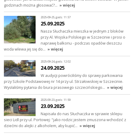
godzinach można głosować?…
» więcej
2025-09-25, godz. 11:57
25.09.2025
Nasza Słuchaczka mieszka w jednym z bloków
przy Al. Wojska Polskiego w Szczecinie i prosi o
naprawę balkonu - podczas opadów deszczu
woda wlewa jej się do…
» więcej
2025-09-24, godz. 12:02
24.09.2025
W audycji powróciliśmy do sprawy parkowania
przy Szkole Podstawowej nr 14 przy ul. Strzałowskiej w Szczecinie.
Wysłaliśmy pytania do biura prasowego szczecińskiego…
» więcej
2025-09-23, godz. 11:59
23.09.2025
Napisała do nas Słuchaczka w sprawie sklepu
sieci Lidl przy ul. Portowej: "jako rodzic jestem zmuszona wchodzić z
dziećmi do alejki z alkoholem, aby kupić…
» więcej