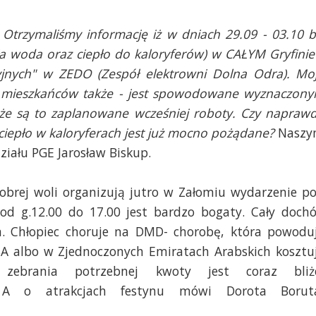
:
Otrzymaliśmy informację iż w dniach 29.09 - 03.10 b
ła woda oraz ciepło do kaloryferów) w CAŁYM Gryfinie
nych" w ZEDO (Zespół elektrowni Dolna Odra). Mo
h mieszkańców także - jest spowodowane wyznaczon
że są to zaplanowane wcześniej roboty. Czy napraw
 ciepło w kaloryferach jest już mocno pożądane?
Nasz
ziału PGE Jarosław Biskup.
 dobrej woli organizują jutro w Załomiu wydarzenie p
od g.12.00 do 17.00 jest bardzo bogaty. Cały doch
a. Chłopiec choruje na DMD- chorobę, która powodu
A albo w Zjednoczonych Emiratach Arabskich kosztu
zebrania potrzebnej kwoty jest coraz bliż
A o atrakcjach festynu mówi Dorota Borut