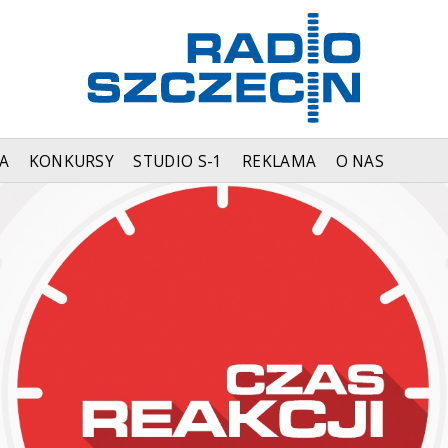
A
KONKURSY
STUDIO S-1
REKLAMA
O NAS