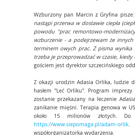
Wzburzony pan Marcin z Gryfina pisze
nastąpi przerwa w dostawie ciepła (ciep
powodu "prac remontowo-modernizacyj
wzburzenie - a podejrzewam że innyc
terminem owych prac. Z pisma wynika 
trzeba je przeprowadzać w czasie, kiedy
gościem jest dyrektor szczecińskiego odd
Z okazji urodzin Adasia Orlika, ludzie
hasłem "Leć Orliku". Program imprezy 
zostanie przekazany na leczenie Adasi
zanikanie mięśni. Terapia genowa w US
około 15 milionów złotych. Do 
https://www.siepomaga.pl/adam-orlik
. 
współorganizatorka wydarzenia.