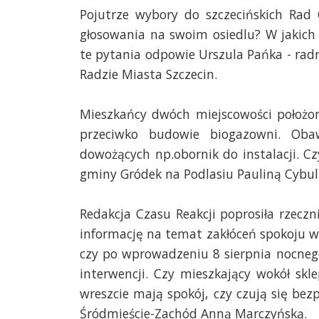
Pojutrze wybory do szczecińskich Rad 
głosowania na swoim osiedlu? W jakich
te pytania odpowie Urszula Pańka - rad
Radzie Miasta Szczecin.
Mieszkańcy dwóch miejscowości położo
przeciwko budowie biogazowni. Obaw
dowożących np.obornik do instalacji. 
gminy Gródek na Podlasiu Pauliną Cybul
Redakcja Czasu Reakcji poprosiła rzeczn
informację na temat zakłóceń spokoju w 
czy po wprowadzeniu 8 sierpnia nocnego
interwencji. Czy mieszkający wokół sk
wreszcie mają spokój, czy czują się be
Śródmieście-Zachód Anną Marczyńską.