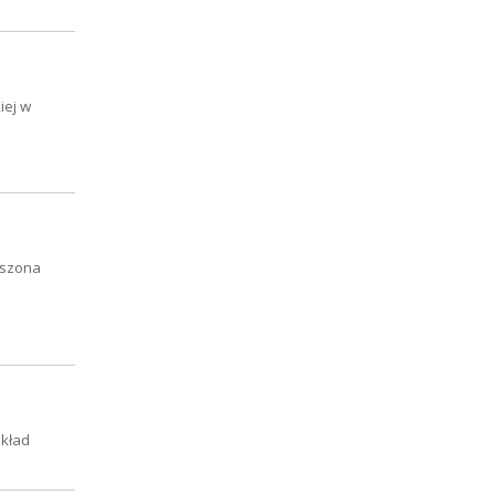
iej w
uszona
akład