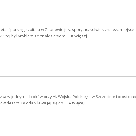
eta: "parking szpitala w Zdunowie jest spory aczkolwiek znaleźć miejsce 
. 9tej był problem ze znalezieniem…
» więcej
ka w jednym z bloków przy Al. Wojska Polskiego w Szczecinie i prosi o 
dów deszczu woda wlewa jej się do…
» więcej