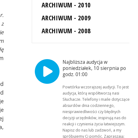
ARCHIWUM - 2010
r.
ARCHIWUM - 2009
 z
ARCHIWUM - 2008
je
ym
dę
ym
Najbliższa audycja w
poniedziałek, 10 sierpnia po
godz. 01:00
od
Powtórka wczorajszej audycji. To jest
ód
audycja, którą współtworzą nasi
Słuchacze. Telefony i maile dotyczące
je
absurdów dnia codziennego,
je
niesprawiedliwości czy błędnych
ej
decyzji urzędników, inspirują nas do
reakcji i czynienia życia łatwiejszym.
a,
Napisz do nas lub zadzwoń, a my
spróbujemy Ci pomóc. Zapraszają: