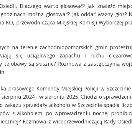
Osiedli. Dlaczego warto głosować? Jak znaleźć miejs
 godzinach można głosować? Jak oddać ważny głos? 
na KO, przewodnicząca Miejskiej Komisji Wyborczej pr
nych na terenie zachodniopomorskich gmin protestu
iają się uciążliwego zapachu i ruchu ciężarów
Czy te obawy są słuszne? Rozmowa z zastępczynią wój
in.
ika prasowego Komendy Miejskiej Policji w Szczecinie
sierpniu 2024 i w sierpniu 2025. Chodzi o sprawdzeni
 zakazu sprzedaży alkoholu w Szczecinie spadła licz
lepów z alkoholem, po wprowadzeniu nocnej prohibicj
zpieczniej? Rozmowa z wiceprzewodniczącą Rady Osied