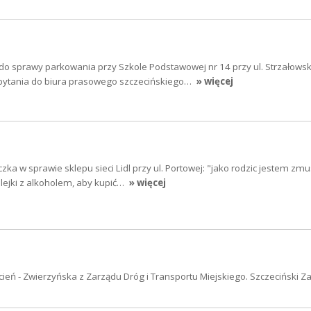
do sprawy parkowania przy Szkole Podstawowej nr 14 przy ul. Strzałowsk
 pytania do biura prasowego szczecińskiego…
» więcej
zka w sprawie sklepu sieci Lidl przy ul. Portowej: "jako rodzic jestem zm
lejki z alkoholem, aby kupić…
» więcej
ń - Zwierzyńska z Zarządu Dróg i Transportu Miejskiego. Szczeciński Z