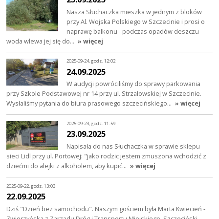
Nasza Słuchaczka mieszka w jednym z bloków
przy Al. Wojska Polskiego w Szczecinie i prosi o
naprawę balkonu - podczas opadów deszczu
woda wlewa jej się do…
» więcej
2025-09-24, godz. 12:02
24.09.2025
W audycji powróciliśmy do sprawy parkowania
przy Szkole Podstawowej nr 14 przy ul. Strzałowskiej w Szczecinie.
Wysłaliśmy pytania do biura prasowego szczecińskiego…
» więcej
2025-09-23, godz. 11:59
23.09.2025
Napisała do nas Słuchaczka w sprawie sklepu
sieci Lidl przy ul. Portowej: "jako rodzic jestem zmuszona wchodzić z
dziećmi do alejki z alkoholem, aby kupić…
» więcej
2025-09-22, godz. 13:03
22.09.2025
Dziś "Dzień bez samochodu". Naszym gościem była Marta Kwiecień -
Zwierzyńska z Zarządu Dróg i Transportu Miejskiego. Szczeciński