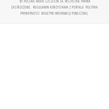
© POLSKIE RADIO SZCZECIN SA. WSZYSTKIE PRAWA
ZASTRZEŻONE.
REGULAMIN KORZYSTANIA Z PORTALU
POLITYKA
PRYWATNOŚCI
BIULETYN INFORMACJI PUBLICZNEJ