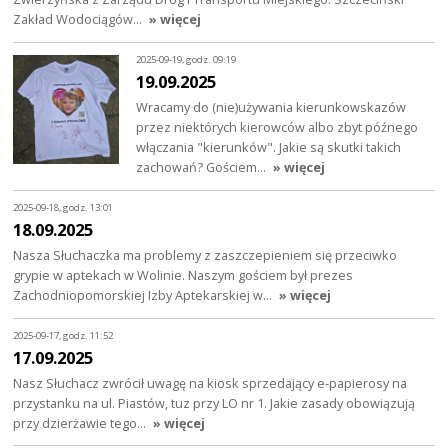
Zakład Wodociągów…
» więcej
2025-09-19, godz. 09:19
19.09.2025
Wracamy do (nie)używania kierunkowskazów
przez niektórych kierowców albo zbyt późnego
włączania "kierunków". Jakie są skutki takich
zachowań? Gościem…
» więcej
2025-09-18, godz. 13:01
18.09.2025
Nasza Słuchaczka ma problemy z zaszczepieniem się przeciwko
grypie w aptekach w Wolinie. Naszym gościem był prezes
Zachodniopomorskiej Izby Aptekarskiej w…
» więcej
2025-09-17, godz. 11:52
17.09.2025
Nasz Słuchacz zwrócił uwagę na kiosk sprzedający e-papierosy na
przystanku na ul. Piastów, tuz przy LO nr 1. Jakie zasady obowiązują
przy dzierżawie tego…
» więcej