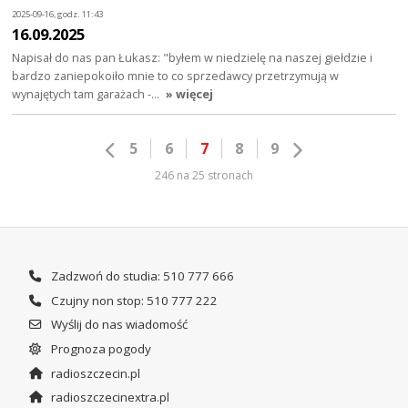
2025-09-16, godz. 11:43
16.09.2025
Napisał do nas pan Łukasz: "byłem w niedzielę na naszej giełdzie i
bardzo zaniepokoiło mnie to co sprzedawcy przetrzymują w
wynajętych tam garażach -…
» więcej
5
6
7
8
9
246 na 25 stronach
Zadzwoń do studia: 510 777 666
Czujny non stop: 510 777 222
Wyślij do nas wiadomość
Prognoza pogody
radioszczecin.pl
radioszczecinextra.pl