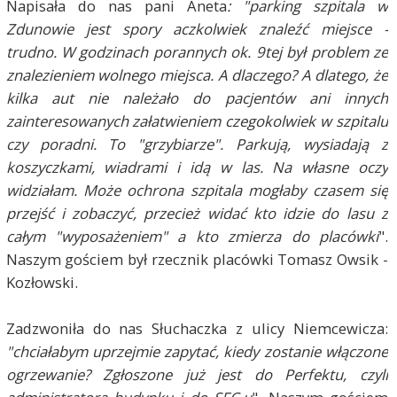
Napisała do nas pani Aneta
: "parking szpitala w
Zdunowie jest spory aczkolwiek znaleźć miejsce -
trudno. W godzinach porannych ok. 9tej był problem ze
znalezieniem wolnego miejsca. A dlaczego? A dlatego, że
kilka aut nie należało do pacjentów ani innych
zainteresowanych załatwieniem czegokolwiek w szpitalu
czy poradni. To "grzybiarze".
Parkują, wysiadają z
koszyczkami, wiadrami i idą w las. Na własne oczy
widziałam. Może ochrona szpitala mogłaby czasem się
przejść i zobaczyć, przecież widać kto idzie do lasu z
całym "wyposażeniem" a kto zmierza do placówki
".
Naszym gościem był rzecznik placówki Tomasz Owsik -
Kozłowski.
Zadzwoniła do nas Słuchaczka z ulicy Niemcewicza:
"chciałabym uprzejmie zapytać, kiedy zostanie włączone
ogrzewanie? Zgłoszone już jest do Perfektu, czyli