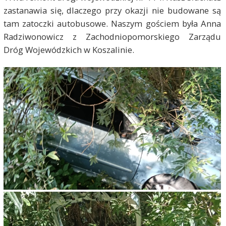
zastanawia się, dlaczego przy okazji nie budowane są
tam zatoczki autobusowe. Naszym gościem była Anna
Radziw
o
nowicz z Zachodniopomorskiego Zarządu
Dróg Wojewódzkich w Koszalinie.