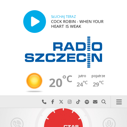
SŁUCHAJ TERAZ
COCK ROBIN - WHEN YOUR
HEART IS WEAK
°C
jutro
pojutrze
20
°C
°C
24
29
Najlepiej po prostu do nas zadzwoń
Odwiedź nas na Facebook-u
Odwiedź nas na X
Odwiedź nas na Instagram-ie
Odwiedź nas na TikTok-u
Szukaj nas na Spotify
Wyślij do nas w
Szukaj