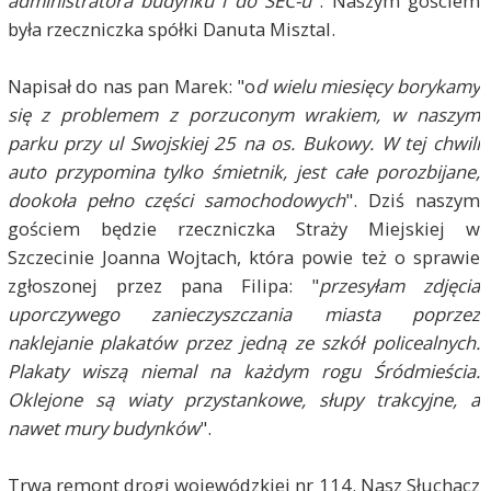
administratora budynku i do SEC-u
". Naszym gościem
była rzeczniczka spółki Danuta Misztal.
Napisał do nas pan Marek: "o
d wielu miesięcy borykamy
się z problemem z porzuconym wrakiem, w naszym
parku przy ul Swojskiej 25 na os. Bukowy. W tej chwili
auto przypomina tylko śmietnik, jest całe porozbijane,
dookoła pełno części samochodowych
". Dziś naszym
gościem będzie rzeczniczka Straży Miejskiej w
Szczecinie Joanna Wojtach, która powie też o sprawie
zgłoszonej przez pana Filipa: "
przesyłam zdjęcia
uporczywego zanieczyszczania miasta poprzez
naklejanie plakatów przez jedną ze szkół policealnych.
Plakaty wiszą niemal na każdym rogu Śródmieścia.
Oklejone są wiaty przystankowe, słupy trakcyjne, a
nawet mury budynków
".
Trwa remont drogi wojewódzkiej nr 114. Nasz Słuchacz