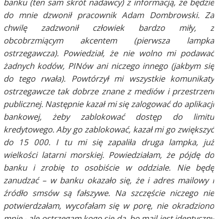
banku (ten sam skrót nadawcy) z informacją, że będzie
do mnie dzwonił pracownik Adam Dombrowski. Za
chwilę zadzwonił człowiek bardzo miły, z
obcobrzmiącym akcentem (pierwsza lampka
ostrzegawcza). Powiedział, że nie wolno mi podawać
żadnych kodów, PINów ani niczego innego (jakbym się
do tego rwała). Powtórzył mi wszystkie komunikaty
ostrzegawcze tak dobrze znane z mediów i przestrzeni
publicznej. Następnie kazał mi się zalogować do aplikacji
bankowej, żeby zablokować dostęp do limitu
kredytowego. Aby go zablokować, kazał mi go zwiększyć
do 15 000. I tu mi się zapaliła druga lampka, już
wielkości latarni morskiej. Powiedziałam, że pójdę do
banku i zrobię to osobiście w oddziale. Nie będę
zanudzać – w banku okazało się, że i adres mailowy i
źródło smsów są fałszywe. Na szczęście niczego nie
potwierdzałam, wycofałam się w porę, nie okradziono
mnie - ale ostrzegam kogo się da, bo mail jest identyczny