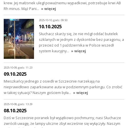
krew. Jej małżonek uległ poważnemu wypadkowi, potrzebuje krwi AB
Rh minus. Mąż Pani…
» więcej
2025-10-10, godz. 09:50
10.10.2025
Słuchacz skarży się, że nie mógł oddać butelek
szklanych w jednym z dyskontów bez paragonu, a
przecież od 1 października w Polsce wszedł
system kaucyjny…
» więcej
2025-10-09, godz. 11:23
09.10.2025
Mieszkańcy jednego z osiedli w Szczecinie narzekają na
nieprawidłowo zaparkowane auta w podziemnym parkingu. Co zrobić
w takiej sytuacji? Naszym gościem była…
» więcej
2025-10-08, godz. 13:29
08.10.2025
Dziś w Szczecinie poranek był wyjątkowo pochmurny, nasi Słuchacze
zwrócili uwagę, że lampy uliczne zbyt wcześnie się wyłączyły. Naszym