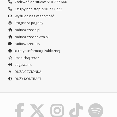
Zadzwoń do studia: 510 777 666
Czujny non stop: 510 777 222
Wyślij do nas wiadomość
Prognoza pogody
radioszczecin.pl
radioszczecinextra.pl
radioszczecin.tv
Biuletyn Informacji Publicznej
Posłuchaj teraz
Logowanie
DUŻA CZCIONKA
DUŻY KONTRAST