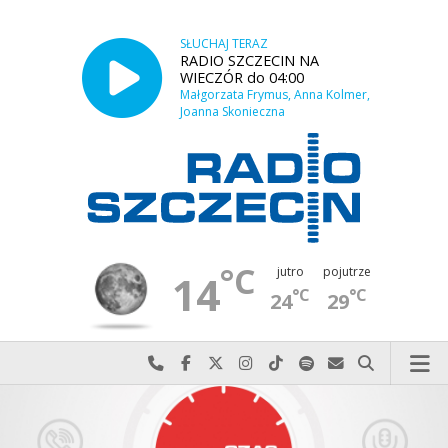
SŁUCHAJ TERAZ
RADIO SZCZECIN NA
WIECZÓR do 04:00
Małgorzata Frymus, Anna Kolmer,
Joanna Skonieczna
°C
jutro
pojutrze
14
°C
°C
24
29
Najlepiej po prostu do nas zadzwoń
Odwiedź nas na Facebook-u
Odwiedź nas na X
Odwiedź nas na Instagram-ie
Odwiedź nas na TikTok-u
Szukaj nas na Spotify
Wyślij do nas w
Szukaj