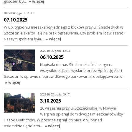
gościem był…
» więcej
2025-10-07, godz. 11:33
07.10.2025
W ub. tygodniu mieszkańcy jednego z bloków przy ul. Śniadeckich w
Szczecinie skarżyli się na brak ogrzewania. Czy problem rozwiązano?
Naszym gościem była…
» więcej
2025-10-06, godz. 12:03
06.10.2025
Napisała do nas Słuchaczka: "dlaczego na
wszystkie zdjęcia wysłane przez Aplikację Alert
Szczecin w sprawie nieprawidłowego parkowania, dostaję zwrotnie…
» więcej
2025-10-03, godz. 09:47
3.10.2025
26 września przy ul.Szczecińskiej w Nowym
Warpnie spłonął dom dwojga mieszkańców Ilzy i
Hasoo Dietrichów. W pożarze zginął ich pies, oni, ponad
osiemdziesięcioletni…
» więcej