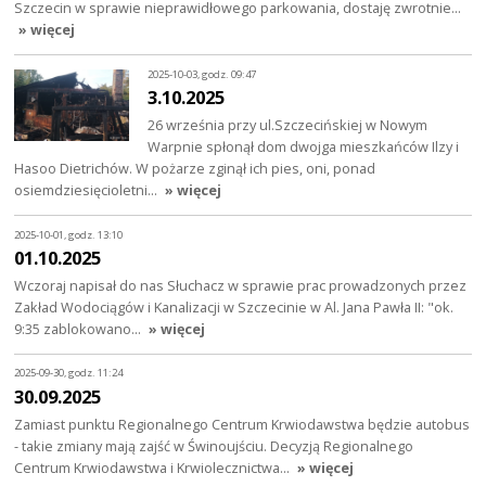
Szczecin w sprawie nieprawidłowego parkowania, dostaję zwrotnie…
» więcej
2025-10-03, godz. 09:47
3.10.2025
26 września przy ul.Szczecińskiej w Nowym
Warpnie spłonął dom dwojga mieszkańców Ilzy i
Hasoo Dietrichów. W pożarze zginął ich pies, oni, ponad
osiemdziesięcioletni…
» więcej
2025-10-01, godz. 13:10
01.10.2025
Wczoraj napisał do nas Słuchacz w sprawie prac prowadzonych przez
Zakład Wodociągów i Kanalizacji w Szczecinie w Al. Jana Pawła II: "ok.
9:35 zablokowano…
» więcej
2025-09-30, godz. 11:24
30.09.2025
Zamiast punktu Regionalnego Centrum Krwiodawstwa będzie autobus
- takie zmiany mają zajść w Świnoujściu. Decyzją Regionalnego
Centrum Krwiodawstwa i Krwiolecznictwa…
» więcej