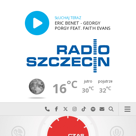
SŁUCHAJ TERAZ
ERIC BENET - GEORGY
PORGY FEAT. FAITH EVANS
°C
jutro
pojutrze
16
°C
°C
30
32
Najlepiej po prostu do nas zadzwoń
Odwiedź nas na Facebook-u
Odwiedź nas na X
Odwiedź nas na Instagram-ie
Odwiedź nas na TikTok-u
Szukaj nas na Spotify
Wyślij do nas w
Szukaj