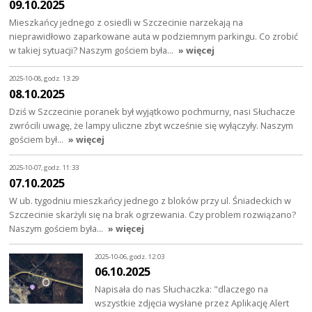
09.10.2025
Mieszkańcy jednego z osiedli w Szczecinie narzekają na
nieprawidłowo zaparkowane auta w podziemnym parkingu. Co zrobić
w takiej sytuacji? Naszym gościem była…
» więcej
2025-10-08, godz. 13:29
08.10.2025
Dziś w Szczecinie poranek był wyjątkowo pochmurny, nasi Słuchacze
zwrócili uwagę, że lampy uliczne zbyt wcześnie się wyłączyły. Naszym
gościem był…
» więcej
2025-10-07, godz. 11:33
07.10.2025
W ub. tygodniu mieszkańcy jednego z bloków przy ul. Śniadeckich w
Szczecinie skarżyli się na brak ogrzewania. Czy problem rozwiązano?
Naszym gościem była…
» więcej
2025-10-06, godz. 12:03
06.10.2025
Napisała do nas Słuchaczka: "dlaczego na
wszystkie zdjęcia wysłane przez Aplikację Alert