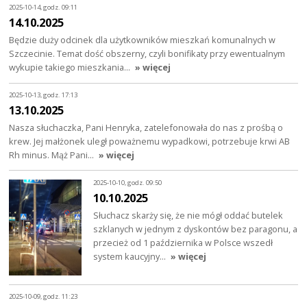
2025-10-14, godz. 09:11
14.10.2025
Będzie duży odcinek dla użytkowników mieszkań komunalnych w
Szczecinie. Temat dość obszerny, czyli bonifikaty przy ewentualnym
wykupie takiego mieszkania…
» więcej
2025-10-13, godz. 17:13
13.10.2025
Nasza słuchaczka, Pani Henryka, zatelefonowała do nas z prośbą o
krew. Jej małżonek uległ poważnemu wypadkowi, potrzebuje krwi AB
Rh minus. Mąż Pani…
» więcej
2025-10-10, godz. 09:50
10.10.2025
Słuchacz skarży się, że nie mógł oddać butelek
szklanych w jednym z dyskontów bez paragonu, a
przecież od 1 października w Polsce wszedł
system kaucyjny…
» więcej
2025-10-09, godz. 11:23