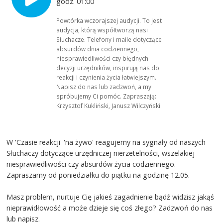
godz. 01:00
Powtórka wczorajszej audycji. To jest
audycja, którą współtworzą nasi
Słuchacze. Telefony i maile dotyczące
absurdów dnia codziennego,
niesprawiedliwości czy błędnych
decyzji urzędników, inspirują nas do
reakcji i czynienia życia łatwiejszym.
Napisz do nas lub zadzwoń, a my
spróbujemy Ci pomóc. Zapraszają:
Krzysztof Kukliński, Janusz Wilczyński
W 'Czasie reakcji' 'na żywo' reagujemy na sygnały od naszych
Słuchaczy dotyczące urzędniczej nierzetelności, wszelakiej
niesprawiedliwości czy absurdów życia codziennego.
Zapraszamy od poniedziałku do piątku na godzinę 12.05.
Masz problem, nurtuje Cię jakieś zagadnienie bądź widzisz jakąś
nieprawidłowość a może dzieje się coś złego? Zadzwoń do nas
lub napisz.