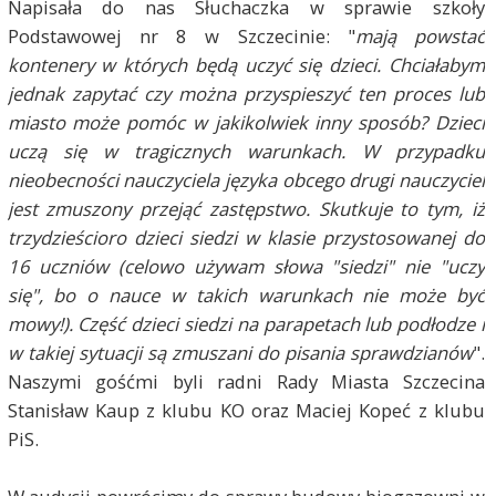
Napisała do nas Słuchaczka w sprawie szkoły
Podstawowej nr 8 w Szczecinie: "
mają powstać
kontenery w których będą uczyć się dzieci. Chciałabym
jednak zapytać czy można przyspieszyć ten proces lub
miasto może pomóc w jakikolwiek inny sposób? Dzieci
uczą się w tragicznych warunkach. W przypadku
nieobecności nauczyciela języka obcego drugi nauczyciel
jest zmuszony przejąć zastępstwo. Skutkuje to tym, iż
trzydzieścioro dzieci siedzi w klasie przystosowanej do
16 uczniów (celowo używam słowa "siedzi" nie "uczy
się", bo o nauce w takich warunkach nie może być
mowy!). Część dzieci siedzi na parapetach lub podłodze i
w takiej sytuacji są zmuszani do pisania sprawdzianów
".
Naszymi gośćmi byli radni Rady Miasta Szczecina
Stanisław Kaup z klubu KO oraz Maciej Kopeć z klubu
PiS.