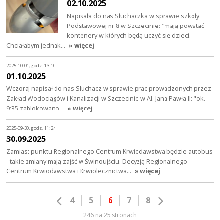
02.10.2025
Napisała do nas Słuchaczka w sprawie szkoły
Podstawowej nr 8 w Szczecinie: "mają powstać
kontenery w których będą uczyć się dzieci.
Chciałabym jednak…
» więcej
2025-10-01, godz. 13:10
01.10.2025
Wczoraj napisał do nas Słuchacz w sprawie prac prowadzonych przez
Zakład Wodociągów i Kanalizacji w Szczecinie w Al. Jana Pawła II: "ok.
9:35 zablokowano…
» więcej
2025-09-30, godz. 11:24
30.09.2025
Zamiast punktu Regionalnego Centrum Krwiodawstwa będzie autobus
- takie zmiany mają zajść w Świnoujściu. Decyzją Regionalnego
Centrum Krwiodawstwa i Krwiolecznictwa…
» więcej
4
5
6
7
8
246 na 25 stronach