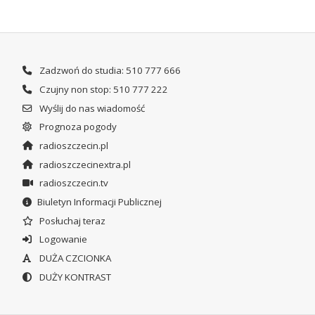
Zadzwoń do studia: 510 777 666
Czujny non stop: 510 777 222
Wyślij do nas wiadomość
Prognoza pogody
radioszczecin.pl
radioszczecinextra.pl
radioszczecin.tv
Biuletyn Informacji Publicznej
Posłuchaj teraz
Logowanie
DUŻA CZCIONKA
DUŻY KONTRAST