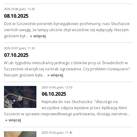
2025-10-08, godz. 13:29
08.10.2025
Dziś w Szczecinie poranek był wyjątkowo pochmurny, nasi Słuchacze
zwrócili uwagę, że lampy uliczne zbyt wcześnie się wyłączyły. Naszym
gościem był…
» więcej
2025-10-07, godz. 11:33
07.10.2025
W ub. tygodniu mieszkańcy jednego z bloków przy ul. Śniadeckich w
Szczecinie skarżyli się na brak ogrzewania. Czy problem rozwiązano?
Naszym gościem była…
» więcej
2025-10-06, godz. 12:03
06.10.2025
Napisała do nas Słuchaczka: "dlaczego na
wszystkie zdjęcia wysłane przez Aplikację Alert
Szczecin w sprawie nieprawidłowego parkowania, dostaję zwrotnie…
» więcej
2025-10-02, godz. 11:46