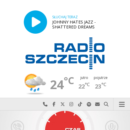
SŁUCHAJ TERAZ
JOHNNY HATES JAZZ -
SHATTERED DREAMS
°C
jutro
pojutrze
24
°C
°C
22
23
Najlepiej po prostu do nas zadzwoń
Odwiedź nas na Facebook-u
Odwiedź nas na X
Odwiedź nas na Instagram-ie
Odwiedź nas na TikTok-u
Szukaj nas na Spotify
Wyślij do nas w
Szukaj