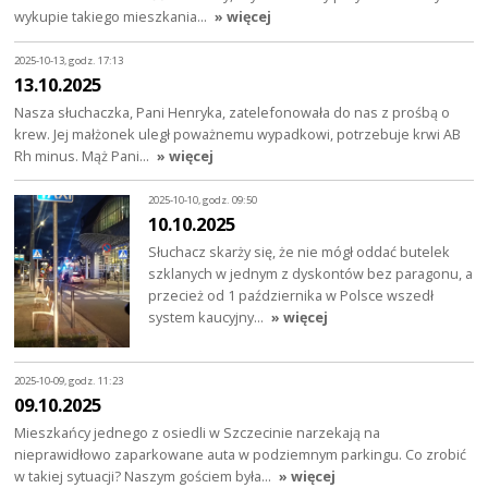
wykupie takiego mieszkania…
» więcej
2025-10-13, godz. 17:13
13.10.2025
Nasza słuchaczka, Pani Henryka, zatelefonowała do nas z prośbą o
krew. Jej małżonek uległ poważnemu wypadkowi, potrzebuje krwi AB
Rh minus. Mąż Pani…
» więcej
2025-10-10, godz. 09:50
10.10.2025
Słuchacz skarży się, że nie mógł oddać butelek
szklanych w jednym z dyskontów bez paragonu, a
przecież od 1 października w Polsce wszedł
system kaucyjny…
» więcej
2025-10-09, godz. 11:23
09.10.2025
Mieszkańcy jednego z osiedli w Szczecinie narzekają na
nieprawidłowo zaparkowane auta w podziemnym parkingu. Co zrobić
w takiej sytuacji? Naszym gościem była…
» więcej