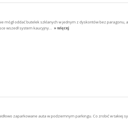
e nie mógł oddać butelek szklanych w jednym z dyskontów bez paragonu, a
lsce wszedł system kaucyjny…
» więcej
widłowo zaparkowane auta w podziemnym parkingu. Co zrobić w takiej syt