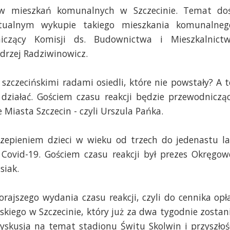
ów mieszkań komunalnych w Szczecinie. Temat do
ntualnym wykupie takiego mieszkania komunalneg
iczący Komisji ds. Budownictwa i Mieszkalnict
ndrzej Radziwinowicz.
szczecińskimi radami osiedli, które nie powstały? A t
 działać. Gościem czasu reakcji będzie przewodniczą
 Miasta Szczecin - czyli Urszula Pańka.
czepieniem dzieci w wieku od trzech do jedenastu la
 Covid-19. Gościem czasu reakcji był prezes Okręgow
siak.
rajszego wydania czasu reakcji, czyli do cennika opł
kiego w Szczecinie, który już za dwa tygodnie zostan
yskusja na temat stadionu Świtu Skolwin i przyszłoś