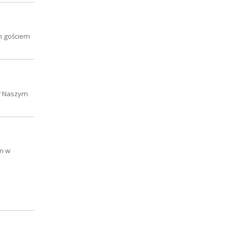
ym gościem
o? Naszym
in w