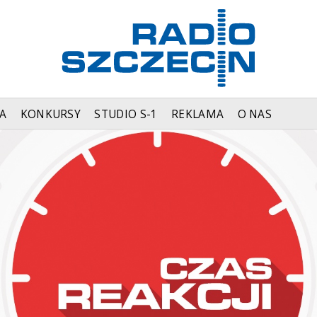
A
KONKURSY
STUDIO S-1
REKLAMA
O NAS