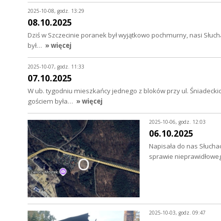
2025-10-08, godz. 13:29
08.10.2025
Dziś w Szczecinie poranek był wyjątkowo pochmurny, nasi Słuch
był…
» więcej
2025-10-07, godz. 11:33
07.10.2025
W ub. tygodniu mieszkańcy jednego z bloków przy ul. Śniadecki
gościem była…
» więcej
2025-10-06, godz. 12:03
06.10.2025
Napisała do nas Słuchac
sprawie nieprawidłowe
2025-10-03, godz. 09:47