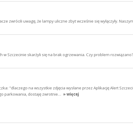
acze zwrócili uwagę, że lampy uliczne zbyt wcześnie się wyłączyły. Nasz
ch w Szczecinie skarżyli się na brak ogrzewania. Czy problem rozwiązan
zka: "dlaczego na wszystkie zdjęcia wysłane przez Aplikację Alert Szczec
go parkowania, dostaję zwrotnie…
» więcej