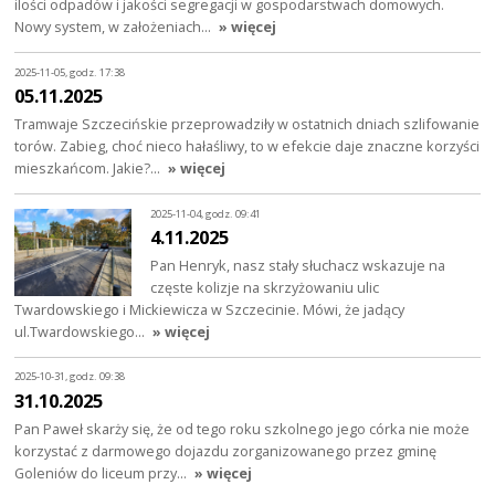
ilości odpadów i jakości segregacji w gospodarstwach domowych.
Nowy system, w założeniach…
» więcej
2025-11-05, godz. 17:38
05.11.2025
Tramwaje Szczecińskie przeprowadziły w ostatnich dniach szlifowanie
torów. Zabieg, choć nieco hałaśliwy, to w efekcie daje znaczne korzyści
mieszkańcom. Jakie?…
» więcej
2025-11-04, godz. 09:41
4.11.2025
Pan Henryk, nasz stały słuchacz wskazuje na
częste kolizje na skrzyżowaniu ulic
Twardowskiego i Mickiewicza w Szczecinie. Mówi, że jadący
ul.Twardowskiego…
» więcej
2025-10-31, godz. 09:38
31.10.2025
Pan Paweł skarży się, że od tego roku szkolnego jego córka nie może
korzystać z darmowego dojazdu zorganizowanego przez gminę
Goleniów do liceum przy…
» więcej