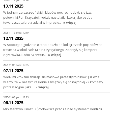
2025-11-13, godz. 15:16
13.11.2025
W jednym ze szczecińskich klubów nocnych odbyły się tzw.
połowinki.Pan Krzysztof, rodzic nastolatki, która jako osoba
towarzysząca brała udział w imprezie…
» więcej
2025-11-12, godz. 10:10
12.11.2025
W sobotę po godzinie 8 rano doszło do kolizji trzech pojazdów na
trasie s3 w okolicach Mielna Pyrzyckiego. Zderzyły się kamper i
ciężarówka. Radio Szczecin…
» więcej
2025-11-07, godz. 10:55
07.11.2025
Wielkimi krokami zbliżają się masowe protesty rolników. Już dziś
wiemy, że w naszym regionie zawiązały się co najmniej 22 komitety
protestacyjne. Jaka…
» więcej
2025-11-06, godz. 17:13
06.11.2025
Ministerstwo Klimatu i Środowiska pracuje nad systemem kontroli