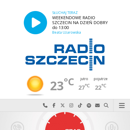
SŁUCHAJ TERAZ
WEEKENDOWE RADIO
SZCZECIN NA DZIEŃ DOBRY
do 13:00
Beata Użarowska
°C
jutro
pojutrze
23
°C
°C
27
22
Najlepiej po prostu do nas zadzwoń
Odwiedź nas na Facebook-u
Odwiedź nas na X
Odwiedź nas na Instagram-ie
Odwiedź nas na TikTok-u
Szukaj nas na Spotify
Wyślij do nas w
Szukaj