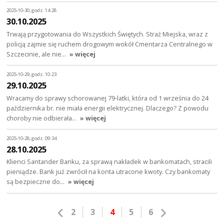
2025-10-30, godz. 14:28
30.10.2025
Trwają przygotowania do Wszystkich Świętych. Straż Miejska, wraz z
policją zajmie się ruchem drogowym wokół Cmentarza Centralnego w
Szczecinie, ale nie…
» więcej
2025-10-29, godz. 10:23
29.10.2025
Wracamy do sprawy schorowanej 79-latki, która od 1 września do 24
października br. nie miała energii elektrycznej. Dlaczego? Z powodu
choroby nie odbierała…
» więcej
2025-10-28, godz. 09:34
28.10.2025
Klienci Santander Banku, za sprawą nakładek w bankomatach, stracili
pieniądze. Bank już zwrócił na konta utracone kwoty. Czy bankomaty
są bezpieczne do…
» więcej
2
3
4
5
6