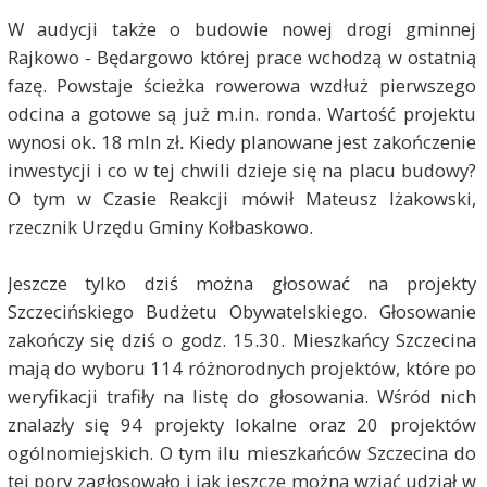
W audycji także o budowie nowej drogi gminnej
Rajkowo - Będargowo której prace wchodzą w ostatnią
fazę. Powstaje ścieżka rowerowa wzdłuż pierwszego
odcina a gotowe są już m.in. ronda. Wartość projektu
wynosi ok. 18 mln zł
Kiedy planowane jest zakończenie
.
inwestycji i co w tej chwili dzieje się na placu budowy?
O tym w Czasie Reakcji mówił Mateusz Iżakowski,
rzecznik Urzędu Gminy Kołbaskowo.
Jeszcze tylko dziś można głosować na projekty
Szczecińskiego Budżetu Obywatelskiego. Głosowanie
zakończy się dziś o godz. 15.30. Mieszkańcy Szczecina
mają do wyboru 114 różnorodnych projektów, które po
weryfikacji trafiły na listę do głosowania. Wśród nich
znalazły się 94 projekty lokalne oraz 20 projektów
ogólnomiejskich. O tym ilu mieszkańców Szczecina do
tej pory zagłosowało i jak jeszcze można wziąć udział w