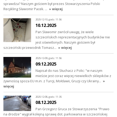
sprawdza? Naszym gościem był prezes Stowarzyszenia Polski
Recykling Sławomir Pacek. …
» więcej
2025-12-10, godz. 11:56
10.12.2025
Pan Sławomir zwrócił uwagę, że wiele
szczecińskich reprezentacyjnych budynków nie
jest oświetlonych. Naszym gościem był
szczeciński przewodnik Tomasz…
» więcej
2025-12-09, godz. 11:56
09.12.2025
Napisał do nas Słuchacz z Polic: "w naszym
mieście jest coraz więcej niewielkich sklepików z
żywnością spoza EU m.in. z Turcji, Mołdawii, Gruzji czy Ukrainy…
»
więcej
2025-12-08, godz. 11:35
08.12.2025
Pan Grzegorz Gruca ze Stowarzyszenia "Prawo
na drodze" wygrał kolejną sprawę dot. parkowania w szczecińskiej