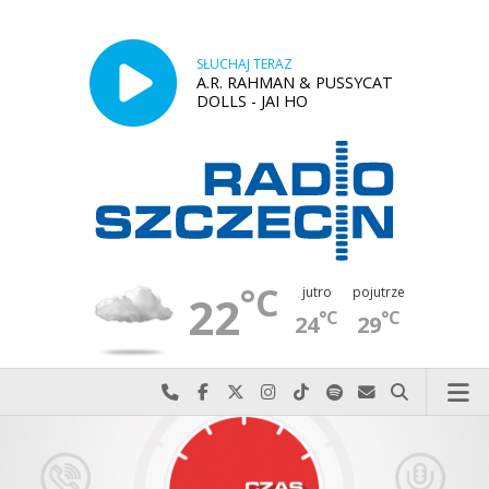
SŁUCHAJ TERAZ
A.R. RAHMAN & PUSSYCAT
DOLLS - JAI HO
°C
jutro
pojutrze
22
°C
°C
24
29
Najlepiej po prostu do nas zadzwoń
Odwiedź nas na Facebook-u
Odwiedź nas na X
Odwiedź nas na Instagram-ie
Odwiedź nas na TikTok-u
Szukaj nas na Spotify
Wyślij do nas w
Szukaj