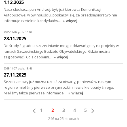
1.12.2025
Nasz słuchacz, pan Andrzej, były już kierowca Komunikacji
Autobusowej w Świnoujściu, poskarżył się, że przedsiębiorstwo nie
informuje rzetelnie kandydatów…
» więcej
2025-11-28, godz. 10:07
28.11.2025
Do środy 3 grudnia szczecinianie mogą oddawać głosy na projekty w
ramach Szczecińskiego Budżetu Obywatelskiego. Gdzie można
zagłosować? Co z osobami…
» więcej
2025-11-27, godz. 15:48
27.11.2025
Sezon zimowy już można uznać za otwarty, ponieważ w naszym
regionie mieliśmy pierwsze przymrozki i niewielkie opady śniegu.
Mieliśmy także pierwsze informacje…
» więcej
1
2
3
4
5
246 na 25 stronach