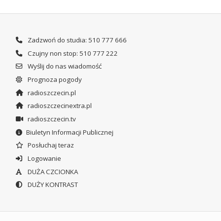
Zadzwoń do studia: 510 777 666
Czujny non stop: 510 777 222
Wyślij do nas wiadomość
Prognoza pogody
radioszczecin.pl
radioszczecinextra.pl
radioszczecin.tv
Biuletyn Informacji Publicznej
Posłuchaj teraz
Logowanie
DUŻA CZCIONKA
DUŻY KONTRAST