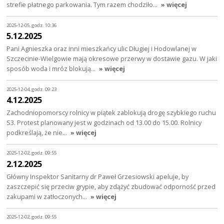
strefie płatnego parkowania. Tym razem chodziło…
» więcej
2025-12-05, godz. 10:36
5.12.2025
Pani Agnieszka oraz inni mieszkańcy ulic Długiej i Hodowlanej w
Szczecinie-Wielgowie mają okresowe przerwy w dostawie gazu. W jaki
sposób woda i mróz blokują…
» więcej
2025-12-04, godz. 09:23
4.12.2025
Zachodniopomorscy rolnicy w piątek zablokują drogę szybkiego ruchu
S3. Protest planowany jest w godzinach od 13.00 do 15.00. Rolnicy
podkreślają, że nie…
» więcej
2025-12-02, godz. 09:55
2.12.2025
Główny Inspektor Sanitarny dr Paweł Grzesiowski apeluje, by
zaszczepić się przeciw grypie, aby zdążyć zbudować odporność przed
zakupami w zatłoczonych…
» więcej
2025-12-02, godz. 09:55