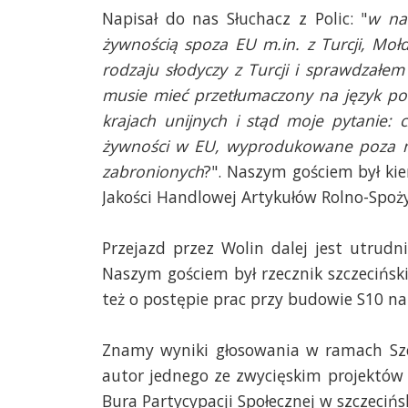
Napisał do nas Słuchacz z Polic: "
w nas
żywnością spoza EU m.in. z Turcji, Moł
rodzaju słodyczy z Turcji i sprawdzałem
musie mieć przetłumaczony na język pol
krajach unijnych i stąd moje pytanie:
żywności w EU, wyprodukowane poza nią
zabronionych
?". Naszym gościem był ki
Jakości Handlowej Artykułów Rolno-Spoż
Przejazd przez Wolin dalej jest utrud
Naszym gościem był rzecznik szczecińs
też o postępie prac przy budowie S10 na 
Znamy wyniki głosowania w ramach Szc
autor jednego ze zwycięskim projektów 
Bura Partycypacji Społecznej w szczeciń