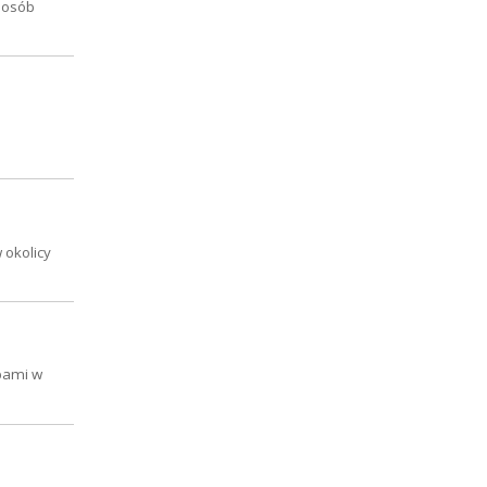
sposób
 okolicy
upami w