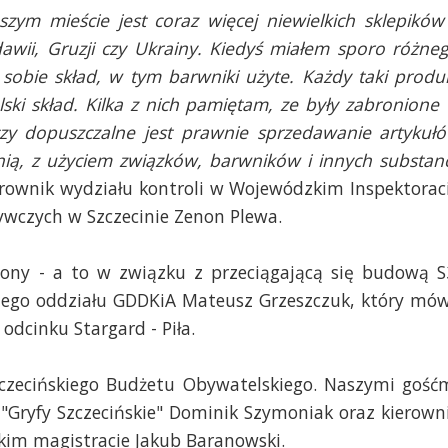
zym mieście jest coraz więcej niewielkich sklepików
dawii, Gruzji czy Ukrainy. Kiedyś miałem sporo różne
 sobie skład, w tym barwniki użyte. Każdy taki produ
ski skład. Kilka z nich pamiętam, ze były zabronione
 czy dopuszczalne jest prawnie sprzedawanie artykuł
, z użyciem związków, barwników i innych substanc
erownik wydziału kontroli w Wojewódzkim Inspektorac
ywczych w Szczecinie Zenon Plewa.
niony - a to w związku z przeciągającą się budową S
kiego oddziału GDDKiA Mateusz Grzeszczuk, który mów
odcinku Stargard - Piła.
zecińskiego Budżetu Obywatelskiego. Naszymi gość
"Gryfy Szczecińskie" Dominik Szymoniak oraz kierown
skim magistracie Jakub Baranowski.