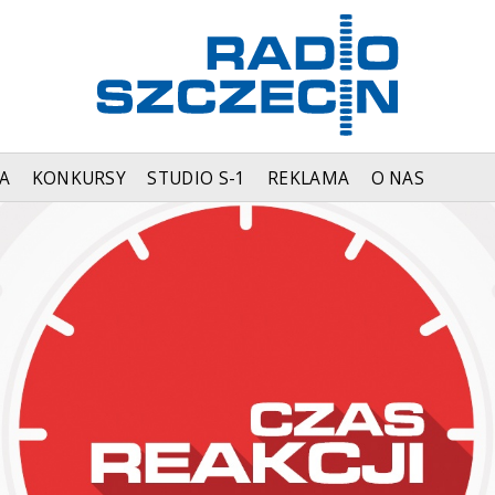
A
KONKURSY
STUDIO S-1
REKLAMA
O NAS