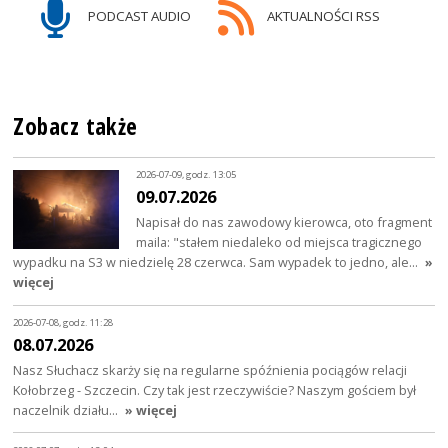
PODCAST AUDIO
AKTUALNOŚCI RSS
Zobacz także
2026-07-09, godz. 13:05
09.07.2026
Napisał do nas zawodowy kierowca, oto fragment
maila: "stałem niedaleko od miejsca tragicznego
wypadku na S3 w niedzielę 28 czerwca. Sam wypadek to jedno, ale…
»
więcej
2026-07-08, godz. 11:28
08.07.2026
Nasz Słuchacz skarży się na regularne spóźnienia pociągów relacji
Kołobrzeg - Szczecin. Czy tak jest rzeczywiście? Naszym gościem był
naczelnik działu…
» więcej