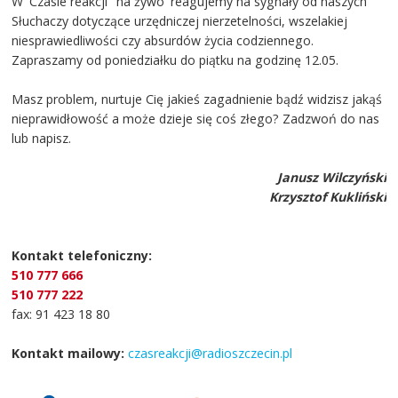
W 'Czasie reakcji' 'na żywo' reagujemy na sygnały od naszych
Słuchaczy dotyczące urzędniczej nierzetelności, wszelakiej
niesprawiedliwości czy absurdów życia codziennego.
Zapraszamy od poniedziałku do piątku na godzinę 12.05.
Masz problem, nurtuje Cię jakieś zagadnienie bądź widzisz jakąś
nieprawidłowość a może dzieje się coś złego? Zadzwoń do nas
lub napisz.
Janusz Wilczyński
Krzysztof Kukliński
Kontakt telefoniczny:
510 777 666
510 777 222
fax: 91 423 18 80
Kontakt mailowy:
czasreakcji@radioszczecin.pl