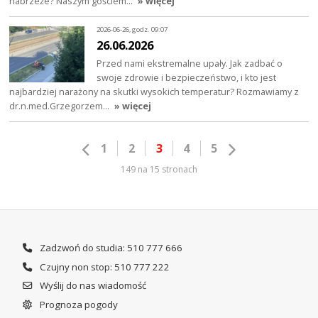
nabrzeże? Naszym gościem…
» więcej
2026-06-26, godz. 09:07
26.06.2026
Przed nami ekstremalne upały. Jak zadbać o
swoje zdrowie i bezpieczeństwo, i kto jest
najbardziej narażony na skutki wysokich temperatur? Rozmawiamy z
dr.n.med.Grzegorzem…
» więcej
1
2
3
4
5
149 na 15 stronach
Zadzwoń do studia: 510 777 666
Czujny non stop: 510 777 222
Wyślij do nas wiadomość
Prognoza pogody