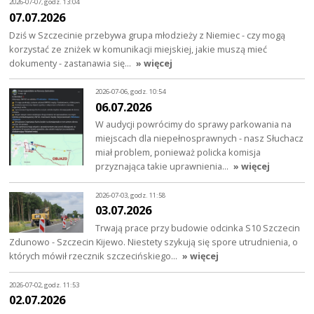
2026-07-07, godz. 13:04
07.07.2026
Dziś w Szczecinie przebywa grupa młodzieży z Niemiec - czy mogą
korzystać ze zniżek w komunikacji miejskiej, jakie muszą mieć
dokumenty - zastanawia się…
» więcej
2026-07-06, godz. 10:54
06.07.2026
W audycji powrócimy do sprawy parkowania na
miejscach dla niepełnosprawnych - nasz Słuchacz
miał problem, ponieważ policka komisja
przyznająca takie uprawnienia…
» więcej
2026-07-03, godz. 11:58
03.07.2026
Trwają prace przy budowie odcinka S10 Szczecin
Zdunowo - Szczecin Kijewo. Niestety szykują się spore utrudnienia, o
których mówił rzecznik szczecińskiego…
» więcej
2026-07-02, godz. 11:53
02.07.2026