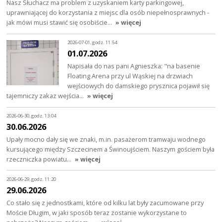
Nasz Słuchacz ma problem z uzyskaniem karty parkingowej,
uprawniającej do korzystania z miejsc dla osób niepełnosprawnych -
jak mówi musi stawić się osobiście…
» więcej
2026-07-01, godz. 11:54
01.07.2026
Napisała do nas pani Agnieszka: "na basenie
Floating Arena przy ul Wąskiej na drzwiach
wejściowych do damskiego prysznica pojawił się
tajemniczy zakaz wejścia…
» więcej
2026-06-30, godz. 13:04
30.06.2026
Upały mocno dały się we znaki, m.in. pasażerom tramwaju wodnego
kursującego między Szczecinem a Świnoujściem. Naszym gościem była
rzeczniczka powiatu…
» więcej
2026-06-29, godz. 11:20
29.06.2026
Co stało się z jednostkami, które od kilku lat były zacumowane przy
Moście Długim, w jaki sposób teraz zostanie wykorzystane to