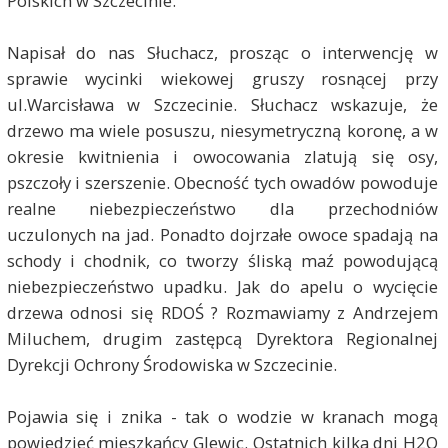
Polskich w Szczecinie.
Napisał do nas Słuchacz, prosząc o interwencję w
sprawie wycinki wiekowej gruszy rosnącej przy
ul.Warcisława w Szczecinie. Słuchacz wskazuje, że
drzewo ma wiele posuszu, niesymetryczną koronę, a w
okresie kwitnienia i owocowania zlatują się osy,
pszczoły i szerszenie. Obecność tych owadów powoduje
realne niebezpieczeństwo dla przechodniów
uczulonych na jad. Ponadto dojrzałe owoce spadają na
schody i chodnik, co tworzy śliską maź powodującą
niebezpieczeństwo upadku. Jak do apelu o wycięcie
drzewa odnosi się RDOŚ ? Rozmawiamy z Andrzejem
Miluchem, drugim zastępcą Dyrektora Regionalnej
Dyrekcji Ochrony Środowiska w Szczecinie.
Pojawia się i znika - tak o wodzie w kranach mogą
powiedzieć mieszkańcy Glewic. Ostatnich kilka dni H2O