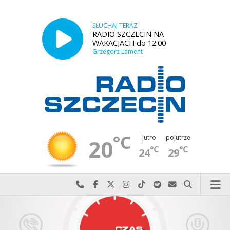
SŁUCHAJ TERAZ
RADIO SZCZECIN NA
WAKACJACH do 12:00
Grzegorz Lament
°C
jutro
pojutrze
20
°C
°C
24
29
Najlepiej po prostu do nas zadzwoń
Odwiedź nas na Facebook-u
Odwiedź nas na X
Odwiedź nas na Instagram-ie
Odwiedź nas na TikTok-u
Szukaj nas na Spotify
Wyślij do nas w
Szukaj