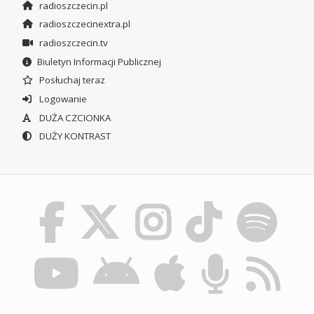
radioszczecin.pl
radioszczecinextra.pl
radioszczecin.tv
Biuletyn Informacji Publicznej
Posłuchaj teraz
Logowanie
DUŻA CZCIONKA
DUŻY KONTRAST