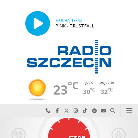
SŁUCHAJ TERAZ
PINK - TRUSTFALL
°C
jutro
pojutrze
23
°C
°C
30
32
Najlepiej po prostu do nas zadzwoń
Odwiedź nas na Facebook-u
Odwiedź nas na X
Odwiedź nas na Instagram-ie
Odwiedź nas na TikTok-u
Szukaj nas na Spotify
Wyślij do nas w
Szukaj