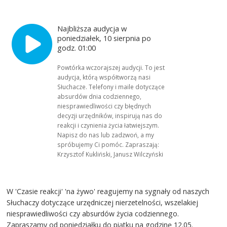
Najbliższa audycja w
poniedziałek, 10 sierpnia po
godz. 01:00
Powtórka wczorajszej audycji. To jest
audycja, którą współtworzą nasi
Słuchacze. Telefony i maile dotyczące
absurdów dnia codziennego,
niesprawiedliwości czy błędnych
decyzji urzędników, inspirują nas do
reakcji i czynienia życia łatwiejszym.
Napisz do nas lub zadzwoń, a my
spróbujemy Ci pomóc. Zapraszają:
Krzysztof Kukliński, Janusz Wilczyński
W 'Czasie reakcji' 'na żywo' reagujemy na sygnały od naszych
Słuchaczy dotyczące urzędniczej nierzetelności, wszelakiej
niesprawiedliwości czy absurdów życia codziennego.
Zapraszamy od poniedziałku do piątku na godzinę 12.05.