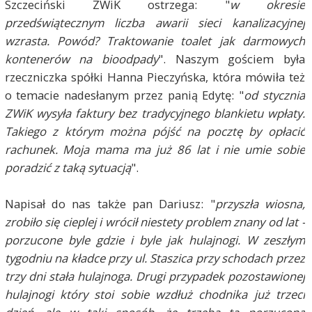
Szczeciński ZWiK ostrzega: "
w okresie
przedświątecznym liczba awarii sieci kanalizacyjnej
wzrasta. Powód? Traktowanie toalet jak darmowych
kontenerów na bioodpady
". Naszym gościem była
rzeczniczka spółki Hanna Pieczyńska, która mówiła też
o temacie nadesłanym przez panią Edytę: "
od stycznia
ZWiK wysyła faktury bez tradycyjnego blankietu wpłaty.
Takiego z którym można pójść na pocztę by opłacić
rachunek. Moja mama ma już 86 lat i nie umie sobie
poradzić z taką sytuacją
".
Napisał do nas także pan Dariusz: "
przyszła wiosna,
zrobiło się cieplej i wrócił niestety problem znany od lat -
porzucone byle gdzie i byle jak hulajnogi. W zeszłym
tygodniu na kładce przy ul. Staszica przy schodach przez
trzy dni stała hulajnoga. Drugi przypadek pozostawionej
hulajnogi który stoi sobie wzdłuż chodnika już trzeci