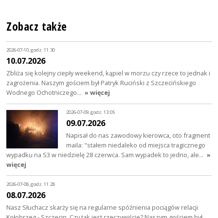
Zobacz także
2026-07-10, godz. 11:30
10.07.2026
Zbliża się kolejny ciepły weekend, kąpiel w morzu czy rzece to jednak i
zagrożenia. Naszym gościem był Patryk Ruciński z Szczecińskiego
Wodnego Ochotniczego…
» więcej
2026-07-09, godz. 13:05
09.07.2026
Napisał do nas zawodowy kierowca, oto fragment
maila: "stałem niedaleko od miejsca tragicznego
wypadku na S3 w niedzielę 28 czerwca. Sam wypadek to jedno, ale…
»
więcej
2026-07-08, godz. 11:28
08.07.2026
Nasz Słuchacz skarży się na regularne spóźnienia pociągów relacji
Kołobrzeg - Szczecin. Czy tak jest rzeczywiście? Naszym gościem był