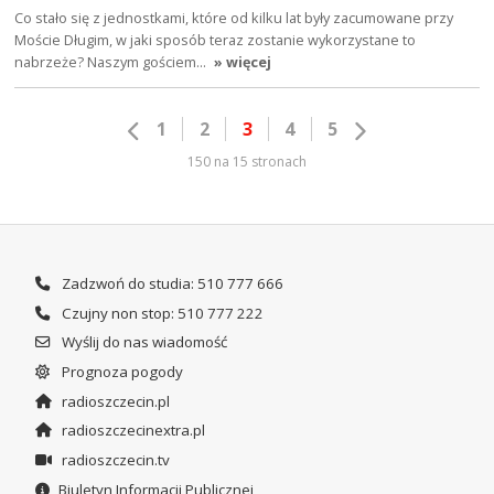
Co stało się z jednostkami, które od kilku lat były zacumowane przy
Moście Długim, w jaki sposób teraz zostanie wykorzystane to
nabrzeże? Naszym gościem…
» więcej
1
2
3
4
5
150 na 15 stronach
Zadzwoń do studia: 510 777 666
Czujny non stop: 510 777 222
Wyślij do nas wiadomość
Prognoza pogody
radioszczecin.pl
radioszczecinextra.pl
radioszczecin.tv
Biuletyn Informacji Publicznej