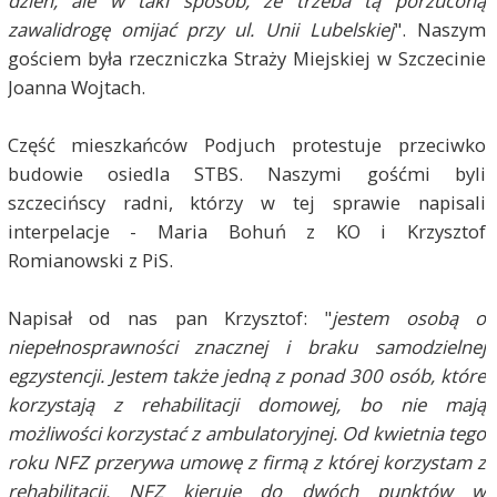
dzień, ale w taki sposób, że trzeba tą porzuconą
zawalidrogę omijać przy ul. Unii Lubelskiej
". Naszym
gościem była rzeczniczka Straży Miejskiej w Szczecinie
Joanna Wojtach.
Część mieszkańców Podjuch protestuje przeciwko
budowie osiedla STBS. Naszymi gośćmi byli
szczecińscy radni, którzy w tej sprawie napisali
interpelacje - Maria Bohuń z KO i Krzysztof
Romianowski z PiS.
Napisał od nas pan Krzysztof: "
jestem osobą o
niepełnosprawności znacznej i braku samodzielnej
egzystencji. Jestem także jedną z ponad 300 osób, które
korzystają z rehabilitacji domowej, bo nie mają
możliwości korzystać z ambulatoryjnej. Od kwietnia tego
roku NFZ przerywa umowę z firmą z której korzystam z
rehabilitacji. NFZ kieruje do dwóch punktów w