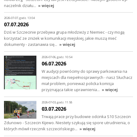
naczelnik działu…
» więcej
2026-07-07, godz. 13:04
07.07.2026
Dziś w Szczecinie przebywa grupa młodzieży z Niemiec - czy mogą
korzystać ze zniżek w komunikacji miejskiej, jakie muszą mieć
dokumenty - zastanawia się…
» więcej
2026-07-06, godz. 10:54
06.07.2026
W audycji powrócimy do sprawy parkowania na
miejscach dla niepełnosprawnych - nasz Słuchacz
miał problem, ponieważ policka komisja
przyznająca takie uprawnienia…
» więcej
2026-07-03, godz. 11:58
03.07.2026
Trwają prace przy budowie odcinka S10 Szczecin
Zdunowo - Szczecin Kijewo. Niestety szykują się spore utrudnienia, o
których mówił rzecznik szczecińskiego…
» więcej