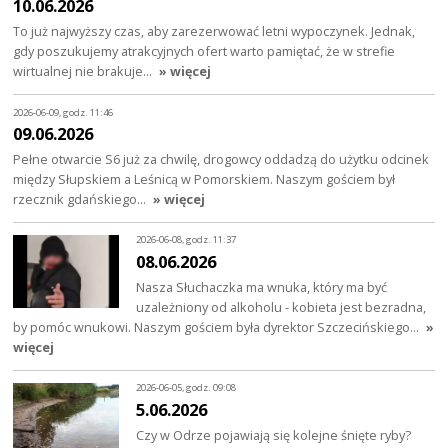
10.06.2026
To już najwyższy czas, aby zarezerwować letni wypoczynek. Jednak,
gdy poszukujemy atrakcyjnych ofert warto pamiętać, że w strefie
wirtualnej nie brakuje…
» więcej
2026-06-09, godz. 11:46
09.06.2026
Pełne otwarcie S6 już za chwilę, drogowcy oddadzą do użytku odcinek
między Słupskiem a Leśnicą w Pomorskiem. Naszym gościem był
rzecznik gdańskiego…
» więcej
2026-06-08, godz. 11:37
08.06.2026
Nasza Słuchaczka ma wnuka, który ma być
uzależniony od alkoholu - kobieta jest bezradna,
by pomóc wnukowi. Naszym gościem była dyrektor Szczecińskiego…
»
więcej
2026-06-05, godz. 09:08
5.06.2026
Czy w Odrze pojawiają się kolejne śnięte ryby?