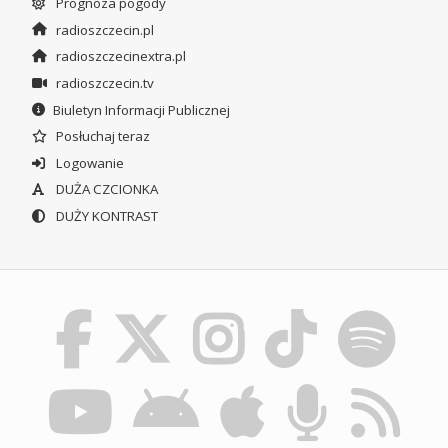
Prognoza pogody
radioszczecin.pl
radioszczecinextra.pl
radioszczecin.tv
Biuletyn Informacji Publicznej
Posłuchaj teraz
Logowanie
DUŻA CZCIONKA
DUŻY KONTRAST