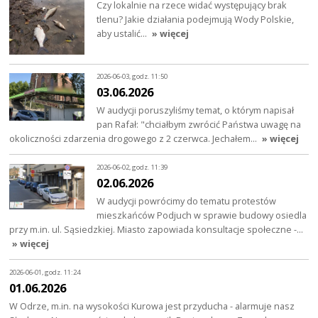
Czy lokalnie na rzece widać występujący brak
tlenu? Jakie działania podejmują Wody Polskie,
aby ustalić…
» więcej
2026-06-03, godz. 11:50
03.06.2026
W audycji poruszyliśmy temat, o którym napisał
pan Rafał: "chciałbym zwrócić Państwa uwagę na
okoliczności zdarzenia drogowego z 2 czerwca. Jechałem…
» więcej
2026-06-02, godz. 11:39
02.06.2026
W audycji powrócimy do tematu protestów
mieszkańców Podjuch w sprawie budowy osiedla
przy m.in. ul. Sąsiedzkiej. Miasto zapowiada konsultacje społeczne -…
» więcej
2026-06-01, godz. 11:24
01.06.2026
W Odrze, m.in. na wysokości Kurowa jest przyducha - alarmuje nasz