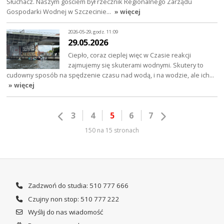
Słuchacz. Naszym gościem był rzecznik Regionalnego Zarządu
Gospodarki Wodnej w Szczecinie…
» więcej
2026-05-29, godz. 11:09
29.05.2026
Ciepło, coraz cieplej więc w Czasie reakcji
zajmujemy się skuterami wodnymi. Skutery to
cudowny sposób na spędzenie czasu nad wodą, i na wodzie, ale ich…
» więcej
3
4
5
6
7
150 na 15 stronach
Zadzwoń do studia: 510 777 666
Czujny non stop: 510 777 222
Wyślij do nas wiadomość