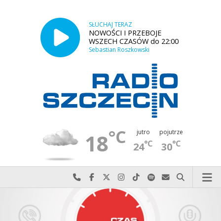
SŁUCHAJ TERAZ
NOWOŚCI I PRZEBOJE
WSZECH CZASÓW do 22:00
Sebastian Roszkowski
°C
jutro
pojutrze
18
°C
°C
24
30
Najlepiej po prostu do nas zadzwoń
Odwiedź nas na Facebook-u
Odwiedź nas na X
Odwiedź nas na Instagram-ie
Odwiedź nas na TikTok-u
Szukaj nas na Spotify
Wyślij do nas w
Szukaj