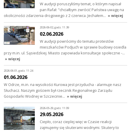
W audycji poruszyliśmy temat, o którym napisał
pan Rafał: "chciałbym zwrócić Państwa uwagę na
okoliczności zdarzenia drogowego z 2 czerwca. Jechałem…
» więcej
2026-06-02, godz. 11:39
02.06.2026
W audycji powrócimy do tematu protestów
mieszkańców Podjuch w sprawie budowy osiedla
przy m.in. ul. Sąsiedzkiej. Miasto zapowiada konsultacje społeczne -…
» więcej
2026-06-01, godz. 11:24
01.06.2026
W Odrze, m.in. na wysokości Kurowa jest przyducha - alarmuje nasz
Słuchacz. Naszym gościem był rzecznik Regionalnego Zarządu
Gospodarki Wodnej w Szczecinie…
» więcej
2026-05-29, godz. 11:09
29.05.2026
Ciepło, coraz cieplej więc w Czasie reakcji
zajmujemy się skuterami wodnymi. Skutery to