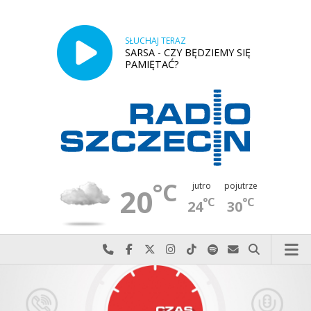
SŁUCHAJ TERAZ
SARSA - CZY BĘDZIEMY SIĘ
PAMIĘTAĆ?
°C
jutro
pojutrze
20
°C
°C
24
30
Najlepiej po prostu do nas zadzwoń
Odwiedź nas na Facebook-u
Odwiedź nas na X
Odwiedź nas na Instagram-ie
Odwiedź nas na TikTok-u
Szukaj nas na Spotify
Wyślij do nas w
Szukaj