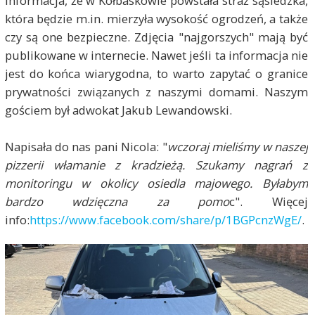
informacja, że w Kołbaskowie powstała straż sąsiedzka,
która będzie m.in. mierzyła wysokość ogrodzeń, a także
czy są one bezpieczne. Zdjęcia "najgorszych" mają być
publikowane w internecie. Nawet jeśli ta informacja nie
jest do końca wiarygodna, to warto zapytać o granice
prywatności związanych z naszymi domami. Naszym
gościem był adwokat Jakub Lewandowski.
Napisała do nas pani Nicola: "
wczoraj mieliśmy w naszej
pizzerii włamanie z kradzieżą. Szukamy nagrań z
monitoringu w okolicy osiedla majowego. Byłabym
bardzo wdzięczna za pomo
c". Więcej
info:
https://www.facebook.com/share/p/1BGPcnzWgE/
.