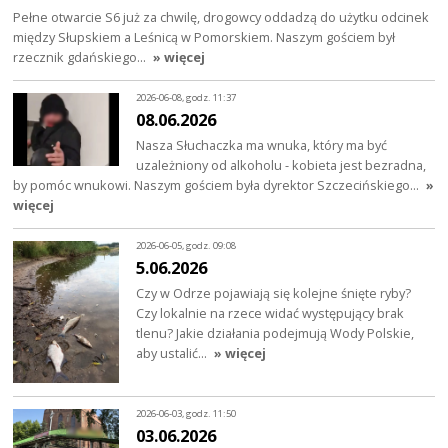
Pełne otwarcie S6 już za chwilę, drogowcy oddadzą do użytku odcinek
między Słupskiem a Leśnicą w Pomorskiem. Naszym gościem był
rzecznik gdańskiego…
» więcej
2026-06-08, godz. 11:37
08.06.2026
Nasza Słuchaczka ma wnuka, który ma być
uzależniony od alkoholu - kobieta jest bezradna,
by pomóc wnukowi. Naszym gościem była dyrektor Szczecińskiego…
»
więcej
2026-06-05, godz. 09:08
5.06.2026
Czy w Odrze pojawiają się kolejne śnięte ryby?
Czy lokalnie na rzece widać występujący brak
tlenu? Jakie działania podejmują Wody Polskie,
aby ustalić…
» więcej
2026-06-03, godz. 11:50
03.06.2026