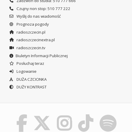
Zadzwoń do studia: 510 777 666
Czujny non stop: 510 777 222
Wyślij do nas wiadomość
Prognoza pogody
radioszczecin.pl
radioszczecinextra.pl
radioszczecin.tv
Biuletyn Informacji Publicznej
Posłuchaj teraz
Logowanie
DUŻA CZCIONKA
DUŻY KONTRAST