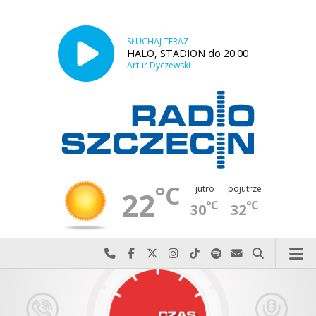
SŁUCHAJ TERAZ
HALO, STADION do 20:00
Artur Dyczewski
°C
jutro
pojutrze
22
°C
°C
30
32
Najlepiej po prostu do nas zadzwoń
Odwiedź nas na Facebook-u
Odwiedź nas na X
Odwiedź nas na Instagram-ie
Odwiedź nas na TikTok-u
Szukaj nas na Spotify
Wyślij do nas w
Szukaj