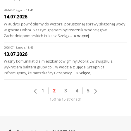
2026-07-14, godz. 11:48
14.07.2026
W audycji powróciliśmy do wczoraj poruszonej sprawy skażonej wody
w gminie Dobra. Naszym gościem był rzecznik Wodociągów
Zachodniopomorskich Łukasz Szeląg…
» więcej
2026-07-13, godz. 11:42
13.07.2026
Ważny komunikat dla mieszkańców gminy Dobra: „w związku z
wykryciem bakterii grupy coli, w wodzie z ujęcia Grzepnica
informujemy, że mieszkańcy Grzepnicy…
» więcej
1
2
3
4
5
150 na 15 stronach