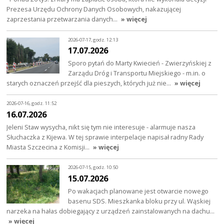
Prezesa Urzędu Ochrony Danych Osobowych, nakazującej
zaprzestania przetwarzania danych…
» więcej
2026-07-17, godz. 12:13
17.07.2026
Sporo pytań do Marty Kwiecień - Zwierzyńskiej z
Zarządu Dróg i Transportu Miejskiego - m.in. o
starych oznaczeń przejść dla pieszych, których już nie…
» więcej
2026-07-16, godz. 11:52
16.07.2026
Jeleni Staw wysycha, nikt się tym nie interesuje - alarmuje nasza
Słuchaczka z Kijewa. W tej sprawie interpelacje napisał radny Rady
Miasta Szczecina z Komisji…
» więcej
2026-07-15, godz. 10:50
15.07.2026
Po wakacjach planowane jest otwarcie nowego
basenu SDS. Mieszkanka bloku przy ul. Wąskiej
narzeka na hałas dobiegający z urządzeń zainstalowanych na dachu…
» więcej