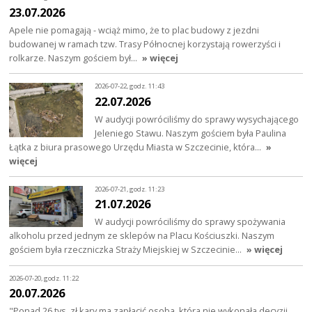
23.07.2026
Apele nie pomagają - wciąż mimo, że to plac budowy z jezdni
budowanej w ramach tzw. Trasy Północnej korzystają rowerzyści i
rolkarze. Naszym gościem był…
» więcej
2026-07-22, godz. 11:43
22.07.2026
W audycji powróciliśmy do sprawy wysychającego
Jeleniego Stawu. Naszym gościem była Paulina
Łątka z biura prasowego Urzędu Miasta w Szczecinie, która…
»
więcej
2026-07-21, godz. 11:23
21.07.2026
W audycji powróciliśmy do sprawy spożywania
alkoholu przed jednym ze sklepów na Placu Kościuszki. Naszym
gościem była rzeczniczka Straży Miejskiej w Szczecinie…
» więcej
2026-07-20, godz. 11:22
20.07.2026
"Ponad 26 tys. zł kary ma zapłacić osoba, która nie wykonała decyzji