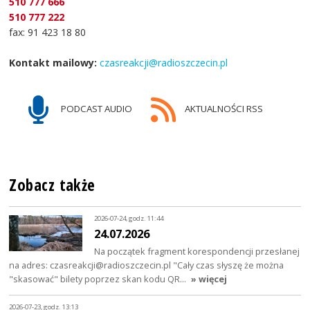
510 777 666
510 777 222
fax: 91 423 18 80
Kontakt mailowy:
czasreakcji@radioszczecin.pl
PODCAST AUDIO
AKTUALNOŚCI RSS
Zobacz także
2026-07-24, godz. 11:44
24.07.2026
Na początek fragment korespondencji przesłanej
na adres: czasreakcji@radioszczecin.pl "Cały czas słyszę że można
"skasować" bilety poprzez skan kodu QR…
» więcej
2026-07-23, godz. 13:13