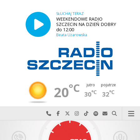
SŁUCHAJ TERAZ
WEEKENDOWE RADIO
SZCZECIN NA DZIEŃ DOBRY
do 12:00
Beata Użarowska
°C
jutro
pojutrze
20
°C
°C
30
32
Najlepiej po prostu do nas zadzwoń
Odwiedź nas na Facebook-u
Odwiedź nas na X
Odwiedź nas na Instagram-ie
Odwiedź nas na TikTok-u
Szukaj nas na Spotify
Wyślij do nas w
Szukaj