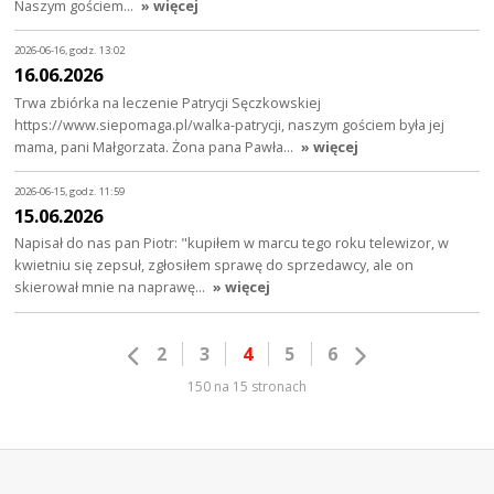
Naszym gościem…
» więcej
2026-06-16, godz. 13:02
16.06.2026
Trwa zbiórka na leczenie Patrycji Sęczkowskiej
https://www.siepomaga.pl/walka-patrycji, naszym gościem była jej
mama, pani Małgorzata. Żona pana Pawła…
» więcej
2026-06-15, godz. 11:59
15.06.2026
Napisał do nas pan Piotr: "kupiłem w marcu tego roku telewizor, w
kwietniu się zepsuł, zgłosiłem sprawę do sprzedawcy, ale on
skierował mnie na naprawę…
» więcej
2
3
4
5
6
150 na 15 stronach