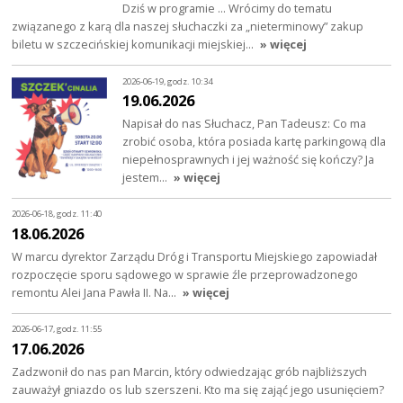
Dziś w programie … Wrócimy do tematu
związanego z karą dla naszej słuchaczki za „nieterminowy” zakup
biletu w szczecińskiej komunikacji miejskiej…
» więcej
2026-06-19, godz. 10:34
19.06.2026
Napisał do nas Słuchacz, Pan Tadeusz: Co ma
zrobić osoba, która posiada kartę parkingową dla
niepełnosprawnych i jej ważność się kończy? Ja
jestem…
» więcej
2026-06-18, godz. 11:40
18.06.2026
W marcu dyrektor Zarządu Dróg i Transportu Miejskiego zapowiadał
rozpoczęcie sporu sądowego w sprawie źle przeprowadzonego
remontu Alei Jana Pawła II. Na…
» więcej
2026-06-17, godz. 11:55
17.06.2026
Zadzwonił do nas pan Marcin, który odwiedzając grób najbliższych
zauważył gniazdo os lub szerszeni. Kto ma się zająć jego usunięciem?