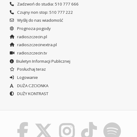
Zadzwoń do studia: 510 777 666
Czujny non stop: 510 777 222
Wyślij do nas wiadomość
Prognoza pogody
radioszczecin.pl
radioszczecinextra.pl
radioszczecin.tv
Biuletyn Informacji Publicznej
Posłuchaj teraz
Logowanie
DUŻA CZCIONKA
DUŻY KONTRAST