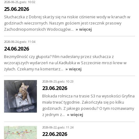
2026-06-25, godz. 10:02
25.06.2026
Słuchaczka z Dobrej skarży się na niskie ciśnienie wody w kranach w
godzinach wieczornych. Naszym gościem jest rzecznik prasowy
Zachodniopomorskich Wodociągów…
» więcej
2026-06-24, godz. 11:04
24.06.2026
Bezmyślność czy głupota? Film nadesłany przez słuchacza z
wczorajszych wydarzeń na ul.Kadłubka w Szczecinie mrozi krew w
żyłach. Czekamy na komentarz…
» więcej
2026-06-23, godz. 10:23
23.06.2026
Blokada rolnicza na trasie S3 na wysokości Gryfina
miała trwać tygodnie. Zakończyła się po kilku
godzinach. Z jakiego powodu? O tym rozmawiamy
z jednym z…
» więcej
2026-06-22, godz. 11:24
22.06.2026